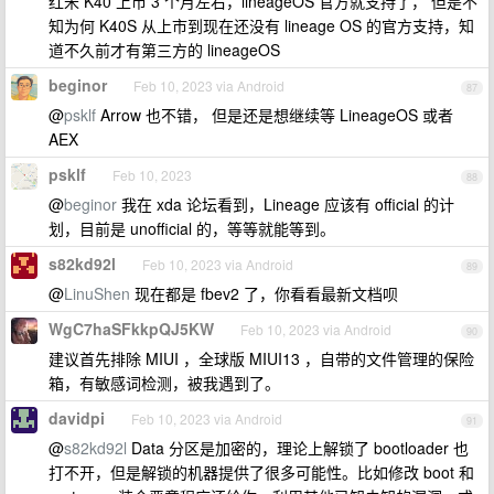
红米 K40 上市 3 个月左右，lineageOS 官方就支持了， 但是不
知为何 K40S 从上市到现在还没有 lineage OS 的官方支持，知
道不久前才有第三方的 lineageOS
beginor
Feb 10, 2023 via Android
87
@
psklf
Arrow 也不错， 但是还是想继续等 LineageOS 或者
AEX
psklf
Feb 10, 2023
88
@
beginor
我在 xda 论坛看到，Lineage 应该有 official 的计
划，目前是 unofficial 的，等等就能等到。
s82kd92l
Feb 10, 2023 via Android
89
@
LinuShen
现在都是 fbev2 了，你看看最新文档呗
WgC7haSFkkpQJ5KW
Feb 10, 2023 via Android
90
建议首先排除 MIUI ，全球版 MIUI13 ，自带的文件管理的保险
箱，有敏感词检测，被我遇到了。
davidpi
Feb 10, 2023 via Android
91
@
s82kd92l
Data 分区是加密的，理论上解锁了 bootloader 也
打不开，但是解锁的机器提供了很多可能性。比如修改 boot 和