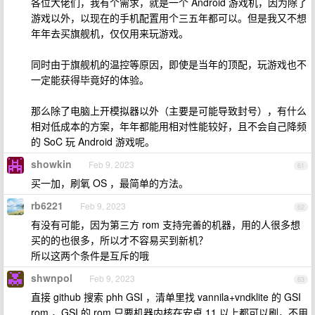
各位大佬们，我有个需求，就是一个 Android 游戏机，因为除了
游戏以外，以现在的手机配置用个三五年都可以。但是我又不想
年年去买旗舰机，仅仅用来玩游戏。
同时由于旗舰机的温控等原因，即使是当年的顶配，玩游戏也不
一定能获得毕竟好的体验。
那么除了电脑上开模拟器以外（主要是可能导致封号），有什么
相对低成本的方案，年年都能用相对性能较好，且不会自己降频
的 SoC 玩 Android 游戏呢。
showkin
Feb 9, 2023
61
买一加，刷氧 OS ，最简单的方法。
rb6221
Feb 9, 2023
62
有没有可能，因为第三方 rom 支持完善的机器，用的人很多想
买的的也很多，所以才不容易买到新机？
所以这两个条件是互斥的哦
shwnpol
Feb 9, 2023
63
直接 github 搜索 phh GSI ，清单里找 vannila+vndklite 的 GSI
rom ，GSI 的 rom 只要机器内核在安卓 11 以上都可以刷，不用