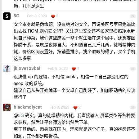
畅，几乎是原生
5G
Feb 8, 2023
5
24
安全本身就是伪命题，没有绝对的安全，再说美区号苹果绝逼比
出去找 ROM 刷机安全吧？关注这些安全还不如家里搞搞净水新
风自己种菜，我们这些庶民一整个就生活在这个局中，还想妄图
挣脱干系，是属是夜郎自大，不知道自己几斤几两，徒增精神内
耗，价格区间设置好，按销量排序，挑个顺眼的得了，买个手机
这么多事
jklove123bai
Feb 8, 2023
4
25
没搞懂 op 的逻辑，不相信 cook ，相信一个自己都没用过的
asop 改的系统。
建议自己从头开始编译一个安卓自己刷好了，加加驱动啥的应该
就行了
blackmolycat
Feb 8, 2023
2
26
@
5G
确实，真的徒增精神内耗。我直接输入 屏幕类型等各种要
求参数，然后让平台筛选给出然后下单。
至于其他的，肉身就在国内，环境就是这个样子，真的抱怨还不
如润，其他都是瞎折腾。