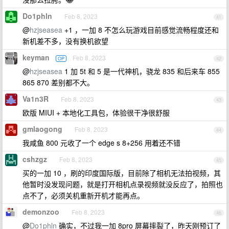
Do1phln
Feb 8, 2023
41
@
hzjseasea
+1 ，一加 8 不怎么玩游戏目前感觉流畅程度还和
新机差不多，没有换机欲望
keyman
Feb 8, 2023
OP
42
@
hzjseasea
1 加 5t 和 5 是一代神机，骁龙 835 和后来车 855
865 870 差别都不大。
Va1n3R
Feb 8, 2023
43
欧版 MIUI + 本地化工具包，体验很干净很舒服
gmlaogong
Feb 8, 2023
44
我咸鱼 800 元收了一个 edge s 8+256 用着还不错
cshzgz
Feb 8, 2023
45
买的一加 10 ，刷的印度国际版，目前除了相机无法拍视频，其
他暂时没发现问题，就是打开相机点录视频就没反应了，拍照也
点不了，必须关机重新开机才能再点。
demonzoo
Feb 8, 2023
46
@
Do1phln
确实，不过我一加 8pro 屏幕摔裂了，昨天刚预订了