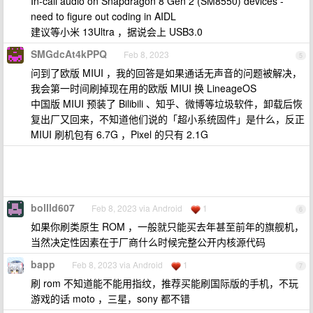
In-call audio on Snapdragon 8 Gen 2 (SM8550) devices -
need to figure out coding in AIDL
建议等小米 13Ultra ，据说会上 USB3.0
SMGdcAt4kPPQ
Feb 8, 2023
5
问到了欧版 MIUI ，我的回答是如果通话无声音的问题被解决，
我会第一时间刷掉现在用的欧版 MIUI 换 LineageOS
中国版 MIUI 预装了 Bilibili 、知乎、微博等垃圾软件，卸载后恢
复出厂又回来，不知道他们说的「超小系统固件」是什么，反正
MIUI 刷机包有 6.7G ，Pixel 的只有 2.1G
bollld607
Feb 8, 2023 via Android
1
6
如果你刷类原生 ROM ，一般就只能买去年甚至前年的旗舰机，
当然决定性因素在于厂商什么时候完整公开内核源代码
bapp
Feb 8, 2023 via Android
1
7
刷 rom 不知道能不能用指纹，推荐买能刷国际版的手机，不玩
游戏的话 moto ，三星，sony 都不错