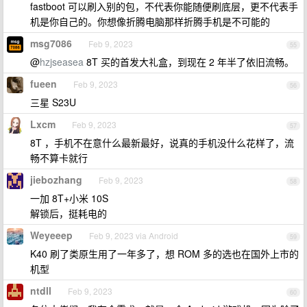
fastboot 可以刷入别的包，不代表你能随便刷底层，更不代表手
机是你自己的。你想像折腾电脑那样折腾手机是不可能的
msg7086
Feb 9, 2023
55
@
hzjseasea
8T 买的首发大礼盒，到现在 2 年半了依旧流畅。
fueen
Feb 9, 2023
56
三星 S23U
Lxcm
Feb 9, 2023
57
8T ，手机不在意什么最新最好，说真的手机没什么花样了，流
畅不算卡就行
jiebozhang
Feb 9, 2023
58
一加 8T+小米 10S
解锁后，挺耗电的
Weyeeep
Feb 9, 2023 via Android
59
K40 刷了类原生用了一年多了，想 ROM 多的选也在国外上市的
机型
ntdll
Feb 9, 2023
60