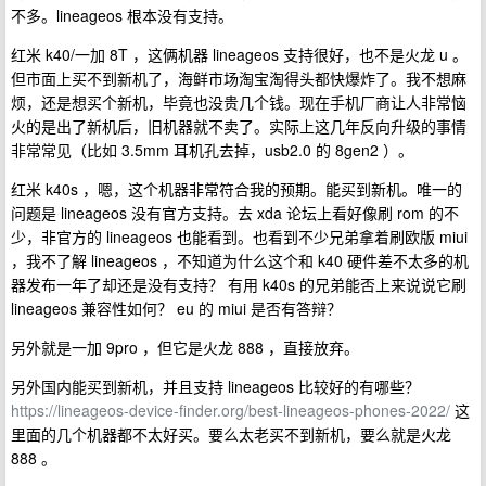
不多。lineageos 根本没有支持。
红米 k40/一加 8T ，这俩机器 lineageos 支持很好，也不是火龙 u 。
但市面上买不到新机了，海鲜市场淘宝淘得头都快爆炸了。我不想麻
烦，还是想买个新机，毕竟也没贵几个钱。现在手机厂商让人非常恼
火的是出了新机后，旧机器就不卖了。实际上这几年反向升级的事情
非常常见（比如 3.5mm 耳机孔去掉，usb2.0 的 8gen2 ）。
红米 k40s ，嗯，这个机器非常符合我的预期。能买到新机。唯一的
问题是 lineageos 没有官方支持。去 xda 论坛上看好像刷 rom 的不
少，非官方的 lineageos 也能看到。也看到不少兄弟拿着刷欧版 miui
，我不了解 lineageos ，不知道为什么这个和 k40 硬件差不太多的机
器发布一年了却还是没有支持？ 有用 k40s 的兄弟能否上来说说它刷
lineageos 兼容性如何？ eu 的 miui 是否有答辩？
另外就是一加 9pro ，但它是火龙 888 ，直接放弃。
另外国内能买到新机，并且支持 lineageos 比较好的有哪些？
https://lineageos-device-finder.org/best-lineageos-phones-2022/
这
里面的几个机器都不太好买。要么太老买不到新机，要么就是火龙
888 。