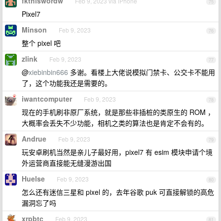
fkthiswordw
Feb 9, 2023 via iPhone
75
Pixel7
Minson
Feb 9, 2023
76
整个 pixel 吧
zlink
Feb 9, 2023
77
@
xiebinbin666
多谢。看楼上大佬说模拟门禁卡、公交卡不能用
了，这个功能我还是需要的。
iwantcomputer
Feb 9, 2023
78
现在的手机刷非原厂系统，就是那些非插桩的类原生的 ROM ，
大概率会丢失不少功能，相机之类的算法也是肯定不会有的。
Andrue
Feb 9, 2023
79
玩安卓刷机当然是亲儿子最好用，pixel7 有 esim 模块申请个境
外运营商直接能无缝漫游出国
Huelse
Feb 9, 2023
80
怎么还有迷信三星和 pixel 的，去年谷歌 puk 可直接解锁的高危
漏洞忘了吗
xrpbtc
Feb 9, 2023
81