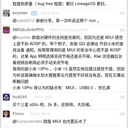
程度和质量（ bug free 程度）都比 LineageOS 更好。
keyman
Feb 8, 2023
OP
32
@
yyws2012
谢谢分享，第一次听说这两个 rom 。
SMGdcAt4kPPQ
Feb 8, 2023 via Android
33
@
keyman
欧版对硬件的支持是完美的，但因为还是 MIUI 感觉
上是不如 AOSP 的，举个例子，安装 QQ 会弹出 开启小米的查
找设备 通知，权限管理用的是 MIUI 的安全中心而不是 AOSP
的，对某 App 明明选择关闭节电还是关不掉，Kiwi 浏览器后台
看视频会断网必须手动关闭节电
我用的是小米 13Pro ，小米 13 虽然实体店摸过感觉不错，但因
为听说玻璃缩水到大猩猩第五代感觉不好就没有选，现在又爆出
断触问题
小米 13Pro 我认为的缺点有：MIUI 、USB2.0 、挖孔屏
hu8245
Feb 8, 2023
34
买个三星 s20u 吧，2k 多，还够用，大存储。
Finnn
Feb 8, 2023
35
@
ComputerIdiot
欧版 MIUI 也内置反诈了