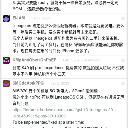
3. 其实只要能 root ，就能干掉一些自带服务，没必要一定刷
ROM ，洁癖患者的话没辙。
EIJAM
Feb 7, 2023
2
lineage os 肯定没那么快适配新机器，本来就是为爱发电。要么
等一年后买二手机，要么买个新机器等未来适配。
我个人是以 lineage os 适配列表为参考买的二手红米做备机，
到目前为止用了两个多月，在隐私 /洁癖层面应该能满足你的需
求。现在每天使用的时间比 iPhone 还多了。
KMpAn8Obw1QhPoEP
Feb 7, 2023 via Android
3
目前 K40 刷 pixel experience 挺清爽的 就是拍照太垃圾 不过我
基本不咋用 待机能有个小三天
SMGdcAt4kPPQ
Feb 8, 2023
4
865/870 有个问题是 5G 耗电大，8Gen2 没问题
我的小米 13Pro 可以刷 LineageOS GSI ，但是现在有通话无声
音的问题
https://forum.xda-developers.com/t/gsi-13-lineageos-20-
light.4509315/post-87618369
To be implemented/fixed at a later time: