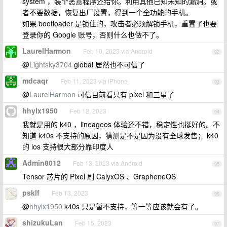
system ，装个恶意程序还给你。利用其他已知未知的漏洞。或
者不要数据，恢复出厂设置，得到一个全功能的手机。
如果 bootloader 是锁住的，攻击者必须解锁手机，重置了也要
登录你的 Google 账号，否则什么也做不了。
LaurelHarmon
Feb 10, 2023 via Android
92
@
Lightsky3704
global 居然也不可信了
mdcaqr
Feb 11, 2023 via iPhone
93
@
LaurelHarmon
可信目前看只有 pixel 和三星了
hhylx1950
Feb 12, 2023
94
我就是用的 k40 ，lineageos 体验还不错，稳定性也挺好的。不
知道 k40s 不支持的原因，猜测是不是因为没有全球发售； k40
的 los 支持很大部分靠印度人
Admin8012
Feb 13, 2023 via Android
95
Tensor 芯片的 Pixel 刷 CalyxOS 、GrapheneOS
psklf
Feb 13, 2023
96
@
hhylx1950
k40s 只是暂不支持，等一等应该就会有了。
shizukuLan
Feb 15, 2023
97