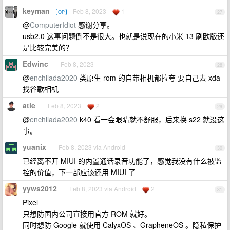
keyman
Feb 8, 2023
1
OP
27
@
ComputerIdiot
感谢分享。
usb2.0 这事问题倒不是很大。也就是说现在的小米 13 刷欧版还
是比较完美的？
Edwinc
Feb 8, 2023
28
@
enchilada2020
类原生 rom 的自带相机都拉夸 要自己去 xda
找谷歌相机
atie
Feb 8, 2023
2
29
@
enchilada2020
k40 看一会眼睛就不舒服，后来换 s22 就没这
事。
yuanix
Feb 8, 2023 via Android
30
已经离不开 MIUI 的内置通话录音功能了，感觉我没有什么被监
控的价值，下一部应该还用 MIUI 了
yyws2012
Feb 8, 2023 via Android
2
31
Pixel
只想防国内公司直接用官方 ROM 就好。
同时想防 Google 就使用 CalyxOS 、GrapheneOS 。隐私保护