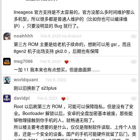
lineageos 官方支持是不太容易的，官方没那么多时间维护那么
多机型，所以很多都是普通人维护的（比如你也可以编译维
护），只要没明显的 Bug 就行了。
noahhhh
Feb 8, 2023 via Android
11
第三方 ROM 主要是给老机子续命的，想刷可以用 gsi ，而且
8gen2 机子出场支持 gki2.0 ，后期也有保障
msg7086
Feb 8, 2023
1
12
一加 11 我本来也有点想买，但是曲面屏……
worldquant
Feb 8, 2023
13
刚以旧换新了 s23plus
davidpi
Feb 8, 2023
2
14
Root 以后刷第三方 ROM ，可能可以保障隐私，但是没有了安
全。Bootloader 解锁以后，安卓的全盘加密基本被废，那些能
够物理接触到你手机的人，就畅通无阻了。
所以楼主要考虑要的是什么，仅仅是限制软件读取、上传个人信
息，还是一个安全的设备。国产的手机可能硬件就留了后门，类