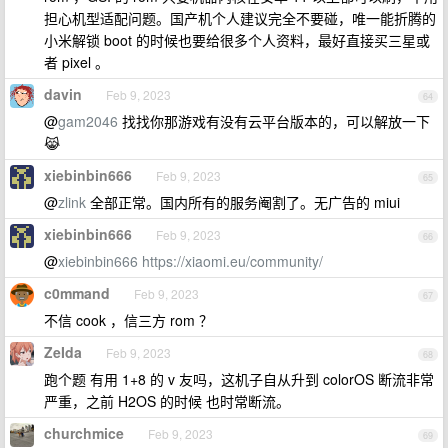
担心机型适配问题。国产机个人建议完全不要碰，唯一能折腾的
小米解锁 boot 的时候也要给很多个人资料，最好直接买三星或
者 pixel 。
davin
Feb 9, 2023
64
@
gam2046
找找你那游戏有没有云平台版本的，可以解放一下
😹
xiebinbin666
Feb 9, 2023
65
@
zlink
全部正常。国内所有的服务阉割了。无广告的 miui
xiebinbin666
Feb 9, 2023
66
@
xiebinbin666
https://xiaomi.eu/community/
c0mmand
Feb 9, 2023
67
不信 cook ，信三方 rom ？
ZeIda
Feb 9, 2023
68
跑个题 有用 1+8 的 v 友吗，这机子自从升到 colorOS 断流非常
严重，之前 H2OS 的时候 也时常断流。
churchmice
Feb 9, 2023
69