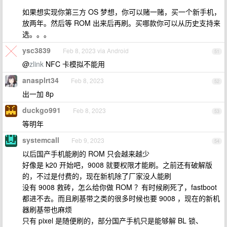
如果想实现你第三方 OS 梦想，你可以赌一赌，买一个新手机，
放两年。然后等 ROM 出来后再刷。买哪款你可以从历史支持来
选。。。
ysc3839
Feb 8, 2023 via Android
51
@
zlink
NFC 卡模拟不能用
anasplrt34
Feb 8, 2023
52
出一加 8p
duckgo991
Feb 8, 2023
53
等明年
systemcall
Feb 9, 2023
54
以后国产手机能刷的 ROM 只会越来越少
好像是 k20 开始吧，9008 就要权限才能刷。之前还有破解版
的，不过是付费的，现在新机除了厂家没人能刷
没有 9008 救砖，怎么给你做 ROM ？有时候刷死了，fastboot
都进不去。而且刷基带之类的很多时候也要 9008 ，现在的新机
器刷基带也麻烦
只有 pixel 是随便刷的，部分国产手机只是能够解 BL 锁、