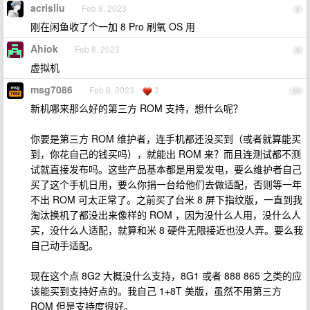
acrisliu
Feb 8, 2023
8
刚在闲鱼收了个一加 8 Pro 刷氧 OS 用
Ahiok
Feb 8, 2023
9
虚拟机
msg7086
Feb 8, 2023
3
10
新机哪来那么好的第三方 ROM 支持，想什么呢？
你要是第三方 ROM 维护者，连手机都还没买到（或者就算能买
到，你花自己的钱买吗），就能出 ROM 来？而且连测试都不测
试就直接发布吗。这些产品基本都是用爱发电，要么维护者自己
买了这个手机日用，要么你捐一台给他们去做适配，否则等一年
不出 ROM 可太正常了。之前买了台米 8 屏下指纹版，一直到我
淘汰换机了都没出来像样的 ROM ，因为没什么人用，没什么人
买，没什么人适配，就算和米 8 硬件无限接近也没人弄。要么我
自己动手适配。
现在这个点 8G2 大概没什么支持，8G1 或者 888 865 之类的应
该能买到支持好点的。我自己 1+8T 美版，虽然不用第三方
ROM 但是支持度很好。