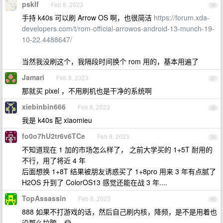
psklf
Feb 8, 2023
36
手持 k40s 可以刷 Arrow OS 啊，也很简洁
https://forum.xda-
developers.com/t/rom-official-arrowos-android-13-munch-19-
10-22.4488647/
当然我没刷这个，我隔段时间换个 rom 用的，基本用遍了
Jamari
Feb 8, 2023
37
那就买 pixel ，不用刷机也是干净的系统啊
xiebinbin666
Feb 8, 2023
38
我是 k40s 配 xiaomieu
fo0o7hU2tr6v6TCe
Feb 8, 2023
39
不知道现在 1 加的市场怎么样了， 之前大学买的 1+5T 耐用的
不行，用了将近 4 年
后面想换 1+8T 结果被朋友诱惑买了 1+8pro 用来 3 年有点腻了
H2OS 升到了 ColorOS13 感觉还能在战 3 年....
TopAssassin
Feb 8, 2023
40
888 如果不打游戏的话，然后自己刷内核，降频，是不是用着也
没那么拉胯。😂