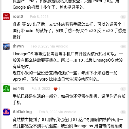
似国产 TPM 。如果既要隐私又要安全，只能 Pixel 了吧。用
Google 的机器十多年了，其实挺好用的。
root0
Feb 8, 2023
15
准备 等 23 出了后，去实体店看看手感怎么样，可以的话买个非
国行带 esim 的就好了，如果手感不好买个 s20 反正 s20 手感是
挺好
thyyn
Feb 8, 2023 via Android
16
LineageOS 等等适配需要等手机厂商开源内核代码才可以。一
般没有那么快需要等很久。所以一加 10 以后 LineageOS 就没
有适配过。
现在小米的一些设备支持的还好一些，考虑下小米或者一加
9pro 吧，虽然 9pro 比较热日常生活没啥区别的。
ed448
Feb 8, 2023
1
17
手机已经是生活的一部分，如果你还停留在刷机，说明你还有部
手机
AirDaking
Feb 8, 2023 via Android
18
竟然楼主提到了 8T,刚好我也在用 8T,这个机器刷内核降压用一
点儿都感受不到手机温度，我没刷 lineage os 用自带的氢系统