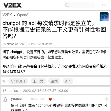
V2EX
OpenAI
›
chatgpt 的 api 每次请求时都是独立的，
不能根据历史记录的上下文更有针对性地回
答吗？
By
zictos
at Feb 9, 2023 · 6729 views
问了 chatgpt ，说是不行的，如果想达到类似效果，需要在每次请求
时都把所有历史问题和答案一起发过去。
那这样的话如果想要会话保持很久，岂不是要发送的内容会变得越来
越多越来越大？
ChatGPT
上下文
请求
API
16 replies
•
2023-02-16 08:07:37 +08:00
yuxuan
Feb 9, 2023
1
1
使用 ‘继续’ 或者 ‘ continue’ 关键字 后面接你想继续问的问题 可
以链接上文