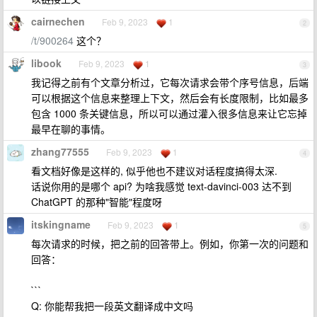
cairnechen
Feb 9, 2023
1
2
/t/900264
这个？
libook
Feb 9, 2023
1
3
我记得之前有个文章分析过，它每次请求会带个序号信息，后端
可以根据这个信息来整理上下文，然后会有长度限制，比如最多
包含 1000 条关键信息，所以可以通过灌入很多信息来让它忘掉
最早在聊的事情。
zhang77555
Feb 9, 2023
1
4
看文档好像是这样的, 似乎他也不建议对话程度搞得太深.
话说你用的是哪个 api? 为啥我感觉 text-davinci-003 达不到
ChatGPT 的那种"智能"程度呀
itskingname
Feb 9, 2023
1
5
每次请求的时候，把之前的回答带上。例如，你第一次的问题和
回答：
```
Q: 你能帮我把一段英文翻译成中文吗