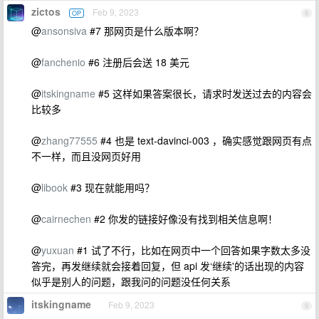
zictos
Feb 9, 2023
OP
8
@
ansonsiva
#7 那网页是什么版本啊？
@
fanchenio
#6 注册后会送 18 美元
@
itskingname
#5 这样如果答案很长，请求时发送过去的内容会
比较多
@
zhang77555
#4 也是 text-davinci-003 ，确实感觉跟网页有点
不一样，而且没网页好用
@
libook
#3 现在就能用吗？
@
cairnechen
#2 你发的链接好像没有找到相关信息啊！
@
yuxuan
#1 试了不行，比如在网页中一个回答如果字数太多没
答完，再发继续就会接着回复，但 api 发‘继续'的话出现的内容
似乎是别人的问题，跟我问的问题没任何关系
itskingname
Feb 9, 2023
9