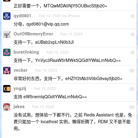
正好需要一个，MTQwMDA0NjY5OUBxcS5jb20=
qyd0801
Feb 10, 2023 via iPhone
7
分母，
qyd0801@vip.qq.com
OutOfMemoryError
Feb 10, 2023
8
支持一下，aUBsb2xpLnN0b3Jl
burstlinking
Feb 10, 2023
9
支持一下，YnVyc3RsaW5rMW45QGdtYWlsLmNvbQ==
vecker
Feb 10, 2023
10
非常好的东西，支持一下，eHZlY2tAb3V0bG9vay5jb20=
yngzij
Feb 10, 2023
11
支持 eW5nemlqQGdtYWlsLmNvbQ==
jakes
Feb 10, 2023
12
没有试用，想体验一下都不行。之前 Redis Assistant 也是，免
费只能加一个 localhost 实例，懒得折腾了，RDM 又不是不能
用。