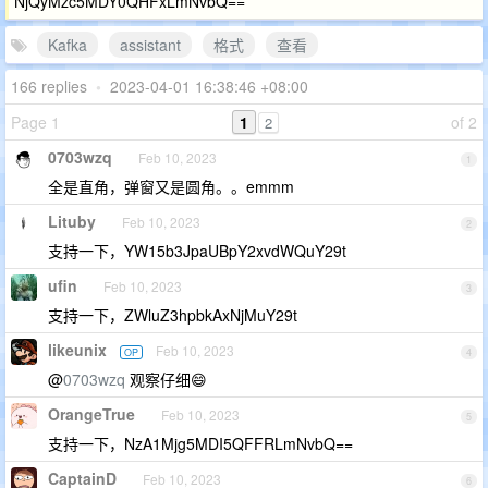
NjQyMzc5MDY0QHFxLmNvbQ==
Kafka
assistant
格式
查看
166 replies
•
2023-04-01 16:38:46 +08:00
Page 1
1
of 2
2
0703wzq
Feb 10, 2023
1
全是直角，弹窗又是圆角。。emmm
Lituby
Feb 10, 2023
2
支持一下，YW15b3JpaUBpY2xvdWQuY29t
ufin
Feb 10, 2023
3
支持一下，ZWluZ3hpbkAxNjMuY29t
likeunix
Feb 10, 2023
OP
4
@
0703wzq
观察仔细😄
OrangeTrue
Feb 10, 2023
5
支持一下，NzA1Mjg5MDI5QFFRLmNvbQ==
CaptainD
Feb 10, 2023
6