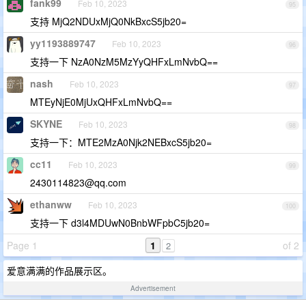
fank99
Feb 10, 2023
95
支持 MjQ2NDUxMjQ0NkBxcS5jb20=
yy1193889747
Feb 10, 2023
96
支持一下 NzA0NzM5MzYyQHFxLmNvbQ==
nash
Feb 10, 2023
97
MTEyNjE0MjUxQHFxLmNvbQ==
SKYNE
Feb 10, 2023
98
支持一下：MTE2MzA0Njk2NEBxcS5jb20=
cc11
Feb 10, 2023
99
2430114823@qq.com
ethanww
Feb 10, 2023
100
支持一下 d3l4MDUwN0BnbWFpbC5jb20=
Page 1
1
of 2
2
爱意满满的作品展示区。
Advertisement