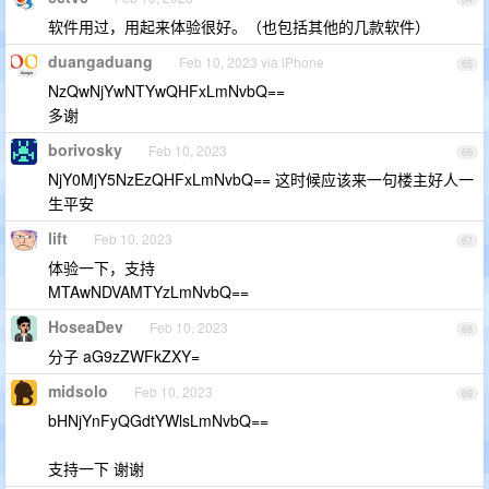
软件用过，用起来体验很好。（也包括其他的几款软件）
duangaduang
Feb 10, 2023 via iPhone
65
NzQwNjYwNTYwQHFxLmNvbQ==
多谢
borivosky
Feb 10, 2023
66
NjY0MjY5NzEzQHFxLmNvbQ== 这时候应该来一句楼主好人一
生平安
lift
Feb 10, 2023
67
体验一下，支持
MTAwNDVAMTYzLmNvbQ==
HoseaDev
Feb 10, 2023
68
分子 aG9zZWFkZXY=
midsolo
Feb 10, 2023
69
bHNjYnFyQGdtYWlsLmNvbQ==
支持一下 谢谢