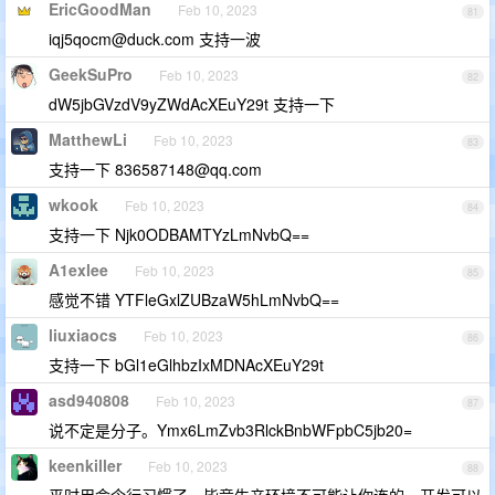
EricGoodMan
Feb 10, 2023
81
iqj5qocm@duck.com
支持一波
GeekSuPro
Feb 10, 2023
82
dW5jbGVzdV9yZWdAcXEuY29t 支持一下
MatthewLi
Feb 10, 2023
83
支持一下
836587148@qq.com
wkook
Feb 10, 2023
84
支持一下 Njk0ODBAMTYzLmNvbQ==
A1exlee
Feb 10, 2023
85
感觉不错 YTFleGxlZUBzaW5hLmNvbQ==
liuxiaocs
Feb 10, 2023
86
支持一下 bGl1eGlhbzIxMDNAcXEuY29t
asd940808
Feb 10, 2023
87
说不定是分子。Ymx6LmZvb3RlckBnbWFpbC5jb20=
keenkiller
Feb 10, 2023
88
平时用命令行习惯了，毕竟生产环境不可能让你连的…开发可以