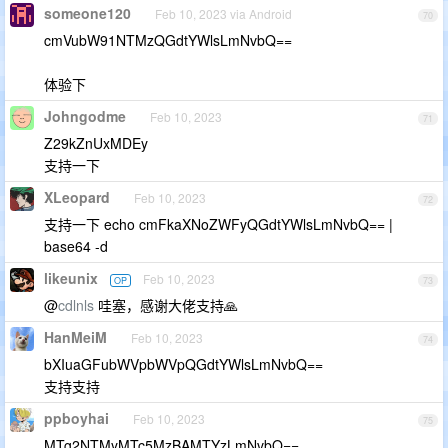
someone120
Feb 10, 2023 via Android
70
cmVubW91NTMzQGdtYWlsLmNvbQ==
体验下
Johngodme
Feb 10, 2023
71
Z29kZnUxMDEy
支持一下
XLeopard
Feb 10, 2023
72
支持一下 echo cmFkaXNoZWFyQGdtYWlsLmNvbQ== |
base64 -d
likeunix
Feb 10, 2023
OP
73
@
cdlnls
哇塞，感谢大佬支持🙏
HanMeiM
Feb 10, 2023
74
bXIuaGFubWVpbWVpQGdtYWlsLmNvbQ==
支持支持
ppboyhai
Feb 10, 2023
75
MTg2NTMyMTc5MzBAMTYzLmNvbQ==