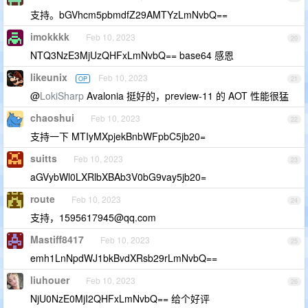
支持。bGVhcm5pbmdfZ29AMTYzLmNvbQ==
imokkkk
Feb 10, 2023
20
NTQ3NzE3MjUzQHFxLmNvbQ== base64 感恩
likeunix
Feb 10, 2023
OP
21
@
LokiSharp
Avalonia 挺好的，preview-11 的 AOT 性能很猛
chaoshui
Feb 10, 2023
22
支持一下 MTIyMXpjekBnbWFpbC5jb20=
suitts
Feb 10, 2023
23
aGVybWl0LXRlbXBAb3V0bG9vay5jb20=
route
Feb 10, 2023
24
支持，
1595617945@qq.com
Mastiff8417
Feb 10, 2023
25
emh1LnNpdWJ1bkBvdXRsb29rLmNvbQ==
liuhouer
Feb 10, 2023
26
NjU0NzE0MjI2QHFxLmNvbQ== 给个好评