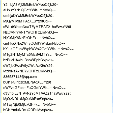
Y2hlbjA3MjI2MkBnbWFpbC5jb20=
aHp3YXN1QGdtYWlsLmNvbQ==
emhjaDYwMkBnbWFpbC5jb20=
MjQyMjk3MTlAcXEuY29tCg==
cWl1dGlhbnNoaTEyMTRAZ21haWwuY29t
NzQwNjYwNTYwQHFxLmNvbQ==
NjY0MjY5NzEzQHFxLmNvbQ==
cmFkaXNoZWFyQGdtYWlsLmNvbQ==
bXIuaGFubWVpbWVpQGdtYWlsLmNvbQ==
MTg2NTMyMTc5MzBAMTYzLmNvbQ==
bzB6cHAwb0BnbWFpbC5jb20=
dW5jbGVzdV9yZWdAcXEuY29t
MzI3NzAxNDY2QHFxLmNvbQ==
836587148@qq.com
bGl1eGlhbzIxMDNAcXEuY29t
eWFvdGFpcmFuQGdtYWlsLmNvbQ==
d3VhbjEyNTAyNzY0MTVAZ21haWwuY29t
MjQ2NDUxMjQ0NkBxcS5jb20=
MTEyNjE0MjUxQHFxLmNvbQ==
bGl1YmluNDc3QDE2My5jb20=