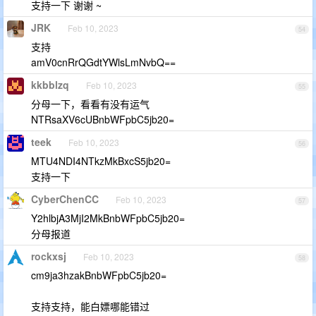
支持一下 谢谢 ~
JRK
Feb 10, 2023
54
支持
amV0cnRrQGdtYWlsLmNvbQ==
kkbblzq
Feb 10, 2023
55
分母一下，看看有没有运气
NTRsaXV6cUBnbWFpbC5jb20=
teek
Feb 10, 2023
56
MTU4NDI4NTkzMkBxcS5jb20=
支持一下
CyberChenCC
Feb 10, 2023
57
Y2hlbjA3MjI2MkBnbWFpbC5jb20=
分母报道
rockxsj
Feb 10, 2023
58
cm9ja3hzakBnbWFpbC5jb20=
支持支持，能白嫖哪能错过