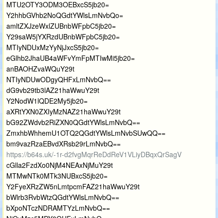
MTU2OTY3ODM3OEBxcS5jb20=
Y2hhbGVhb2NoQGdtYWlsLmNvbQo=
amltZXJzeWxlZUBnbWFpbC5jb20=
Y29saW5jYXRzdUBnbWFpbC5jb20=
MTIyNDUxMzYyNjJxcS5jb20=
eGlhb2JhaUB4aWFvYmFpMTIwMi5jb20=
anBAOHZvaWQuY29t
NTIyNDUwODgyQHFxLmNvbQ==
dG9vb29tb3lAZ21haWwuY29t
Y2NodW1lQDE2My5jb20=
aXRtYXN0ZXIyMzNAZ21haWwuY29t
bG92ZWdvb2RiZXN0QGdtYWlsLmNvbQ==
ZmxhbWhhemU1OTQ2QGdtYWlsLmNvbSUwQQ==
bm9vazRzaEBvdXRsb29rLmNvbQ==
https://b64s.uk/-1r-d2fvgMqrReDdReV1VLiyDBqxQrSagV
cGlla2FzdXo0NjM4NEAxNjMuY29t
MTMwNTk0MTk3NUBxcS5jb20=
Y2FyeXRzZW5nLmtpcmFAZ21haWwuY29t
bWlrb3RvbWtzQGdtYWlsLmNvbQ==
bXpoNTczNDRAMTYzLmNvbQ==