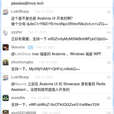
jakeslee@imoe.tech
LokiSharp
Feb 10, 2023
13
这个是不是也是 Avalonia UI 开发的啊？
做个分母 djJleC1rYWZrYS1hc3Npc3RhbnRAc2xrLm1vZQ==
yyyfor
Feb 10, 2023
14
正好有需要，支持一下 eXl5Zm9yMzM5NkBnbWFpbC5jb20=
likeunix
Feb 10, 2023
OP
15
@
LokiSharp
mac 端是的 Avalonia ，Windows 端是 WPF
zhuchongba
Feb 10, 2023
16
支持一下，Mjc5NjYxMjY1QHFxLmNvbQ==
LokiSharp
Feb 10, 2023
17
@
likeunix
之前在 Avalonia UI 的 Showcase 里有看到 Redis
Assistant ，没想到居然是国人开发的
szzadkk
Feb 10, 2023
18
支持一下，eWFubWluZ18xOTk0QGZveG1haWwuY29t
sun522198558
Feb 10, 2023
19