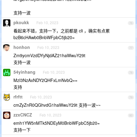
支持一波
pkoukk
Feb 10, 2023
76
看起来不错，支持一下，之前都是 cli ，确实有点累
bzB6cHAwb0BnbWFpbC5jb20=
honhon
Feb 10, 2023
77
Zm9ycmVzdDYyNjdAZ21haWwuY29t
支持一波
54yinhang
Feb 10, 2023
78
MzI3NzAxNDY2QHFxLmNvbQ==
支持
rfrftt
Feb 10, 2023
79
cmZyZnR0QGhvdG1haWwuY29t 支持一波~~
zzxCNCZ
Feb 10, 2023
80
emh1YW5nMTk5NDEyM0BnbWFpbC5jb20=
支持一下