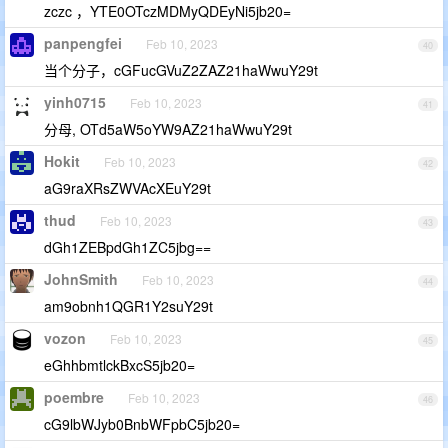
zczc ，YTE0OTczMDMyQDEyNi5jb20=
panpengfei
Feb 10, 2023
40
当个分子，cGFucGVuZ2ZAZ21haWwuY29t
yinh0715
Feb 10, 2023
41
分母, OTd5aW5oYW9AZ21haWwuY29t
Hokit
Feb 10, 2023
42
aG9raXRsZWVAcXEuY29t
thud
Feb 10, 2023
43
dGh1ZEBpdGh1ZC5jbg==
JohnSmith
Feb 10, 2023
44
am9obnh1QGR1Y2suY29t
vozon
Feb 10, 2023
45
eGhhbmtlckBxcS5jb20=
poembre
Feb 10, 2023
46
cG9lbWJyb0BnbWFpbC5jb20=