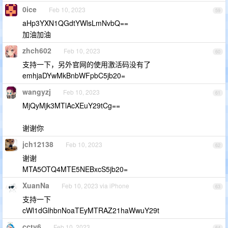
0ice
Feb 10, 2023
59
aHp3YXN1QGdtYWlsLmNvbQ==
加油加油
zhch602
Feb 10, 2023
60
支持一下，另外官网的使用激活码没有了
emhjaDYwMkBnbWFpbC5jb20=
wangyzj
Feb 10, 2023
61
MjQyMjk3MTlAcXEuY29tCg==
谢谢你
jch12138
Feb 10, 2023
62
谢谢
MTA5OTQ4MTE5NEBxcS5jb20=
XuanNa
Feb 10, 2023 via iPhone
63
支持一下
cWl1dGlhbnNoaTEyMTRAZ21haWwuY29t
cctv6
Feb 10, 2023
64