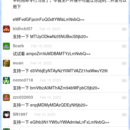
用下
eWFvdGFpcmFuQGdtYWlsLmNvbQ==
bldhcbl57
Feb 10, 2023
89
支持一下 MTUyODkwNzI5NUBxcS5jb20=
Scarb
Feb 10, 2023
90
试试看 ampoZmVuMDBAMTYzLmNvbQ==
wuan
Feb 10, 2023
91
支持一下 d3VhbjEyNTAyNzY0MTVAZ21haWwuY29t
nemo0718
Feb 10, 2023
92
支持一下 bmVtbzA3MThAZm94bWFpbC5jb20=
zzc032003
Feb 10, 2023
93
支持一下 enpjMDMyMDAzQDEyNi5jb20=
SN1997
Feb 10, 2023
94
支持一下 eGlhb3N1YW5uYWlAdmlwLnFxLmNvbQ==