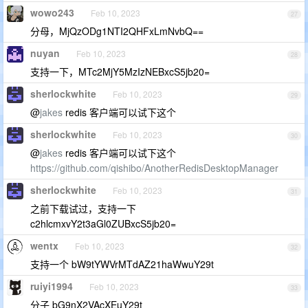
wowo243
Feb 10, 2023
27
分母，MjQzODg1NTI2QHFxLmNvbQ==
nuyan
Feb 10, 2023
28
支持一下，MTc2MjY5MzIzNEBxcS5jb20=
sherlockwhite
Feb 10, 2023
29
@
jakes
redis 客户端可以试下这个
sherlockwhite
Feb 10, 2023
30
@
jakes
redis 客户端可以试下这个
https://github.com/qishibo/AnotherRedisDesktopManager
sherlockwhite
Feb 10, 2023
31
之前下载试过，支持一下
c2hlcmxvY2t3aGl0ZUBxcS5jb20=
wentx
Feb 10, 2023
32
支持一个 bW9tYWVrMTdAZ21haWwuY29t
ruiyi1994
Feb 10, 2023
33
分子 bG9nX2VAcXEuY29t