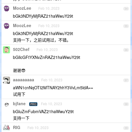
MoozLee
Feb 10, 2023
34
bGk3NDYyMjRAZ21haWwuY29t
MoozLee
Feb 10, 2023
35
bGk3NDYyMjRAZ21haWwuY29t
支持一下，之前试用过，不错。
502Chef
Feb 10, 2023
36
bGllcGFtYXNvZnRAZ21haWwuY29t
谢谢😎
aaaaaaaaa
Feb 10, 2023
37
aWN1cnNqOTI2MTNAY2hhY3VvLm5ldA==
试用下
bjfane
Feb 10, 2023
PRO
38
bGluZmFubmVAZ21haWwuY29t
支持一下
RIG
Feb 10, 2023
39