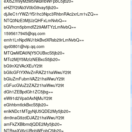
eXl5Zm9yMzM5NkBnbWFpbC5jb20=
eHZlY2tAb3V0bG9vay5jb20=
djJleC1rYWZrYS1hc3Npc3RhbnRAc2xrLm1vZQ==
NTQ3NzE3MjUzQHFxLmNvbQ==
bGVhcm5pbmdfZ29AMTYzLmNvbQ==
1595617945@qq.com
emh1LnNpdWJ1bkBvdXRsb29rLmNvbQ==
qyd0801@vip.qq.com
MTQwMDA0NjY5OUBxcS5jb20=
MTc2MjY5MzIzNEBxcS5jb20=
bG9nX2VAcXEuY29t
bGllcGFtYXNvZnRAZ21haWwuY29t
bGluZmFubmVAZ21haWwuY29t
cGFucGVuZ2ZAZ21haWwuY29t
dGh1ZEBpdGh1ZC5jbg==
eW91d2Vpa0AxNjMuY29t
eGhhbmtlckBxcS5jb20=
enlkNDc1MTgyNjU5QDE2My5jb20=
dm9naG9zdDJAZ21haWwuY29t
amFkZXBlbmdjQDE2My5jb20=
NTRsaXV6cUBnbWFpbC5jb20=