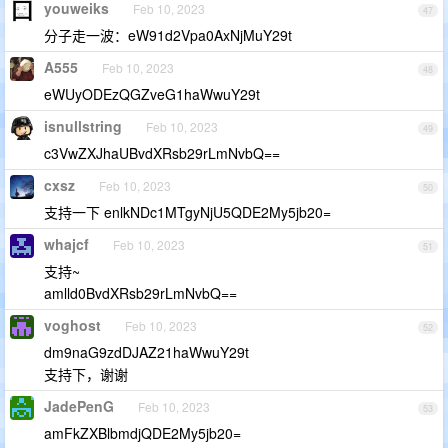
youweiks
Feb 10, 2023
47
分子走一波：eW91d2Vpa0AxNjMuY29t
A555
Feb 10, 2023
48
eWUyODEzQGZveG1haWwuY29t
isnullstring
Feb 10, 2023
49
c3VwZXJhaUBvdXRsb29rLmNvbQ==
cxsz
Feb 10, 2023
50
支持一下 enlkNDc1MTgyNjU5QDE2My5jb20=
whajcf
Feb 10, 2023
51
支持~
amlld0BvdXRsb29rLmNvbQ==
voghost
Feb 10, 2023
52
dm9naG9zdDJAZ21haWwuY29t
支持下，谢谢
JadePenG
Feb 10, 2023
53
amFkZXBlbmdjQDE2My5jb20=