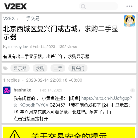
V2EX
二手交易
›
北京西城区复兴门或古城，求购二手显
示器
By
monkeydev
at Feb 14, 2023 · 1392 views
有没有出二手显示器，出差半年，求购显示器
显示器
求购
二手
复兴门
1 replies
•
2023-02-14 22:09:18 +08:00
hashakei
Feb 14, 2023
1
我有闲置的 ， 小黄鱼连接： [闲鱼]
https://m.tb.cn/h.Uofrg0p?
tk=KQbedhFvY6V
CZ3457 「我在闲鱼发布了 [24 寸 显示器：
19 年 9 月京东购入可看记录，长虹牌。闲置了，] 」
点击链接直接打开