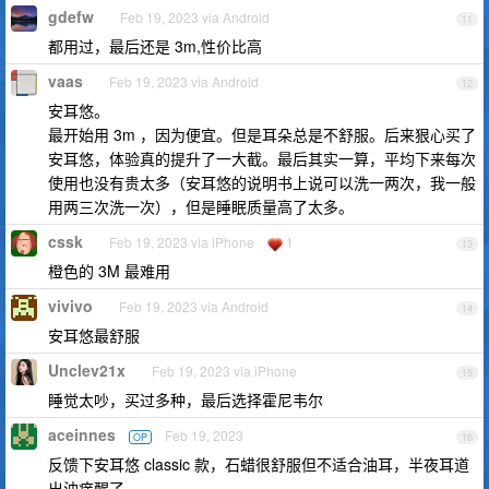
gdefw
Feb 19, 2023 via Android
11
都用过，最后还是 3m,性价比高
vaas
Feb 19, 2023 via Android
12
安耳悠。
最开始用 3m ，因为便宜。但是耳朵总是不舒服。后来狠心买了
安耳悠，体验真的提升了一大截。最后其实一算，平均下来每次
使用也没有贵太多（安耳悠的说明书上说可以洗一两次，我一般
用两三次洗一次），但是睡眠质量高了太多。
cssk
Feb 19, 2023 via iPhone
1
13
橙色的 3M 最难用
vivivo
Feb 19, 2023 via Android
14
安耳悠最舒服
Unclev21x
Feb 19, 2023 via iPhone
15
睡觉太吵，买过多种，最后选择霍尼韦尔
aceinnes
Feb 19, 2023
OP
16
反馈下安耳悠 classic 款，石蜡很舒服但不适合油耳，半夜耳道
出油痒醒了