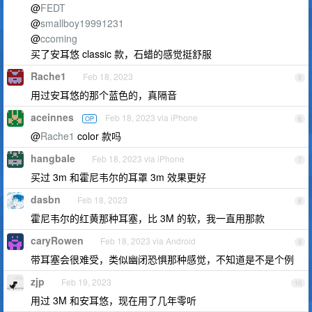
@
FEDT
@
smallboy19991231
@
ccoming
买了安耳悠 classic 款，石蜡的感觉挺舒服
Rache1
Feb 18, 2023
5
用过安耳悠的那个蓝色的，真隔音
aceinnes
Feb 18, 2023 via iPhone
OP
6
@
Rache1
color 款吗
hangbale
Feb 18, 2023 via iPhone
7
买过 3m 和霍尼韦尔的耳罩 3m 效果更好
dasbn
Feb 18, 2023
8
霍尼韦尔的红黄那种耳塞，比 3M 的软，我一直用那款
caryRowen
Feb 18, 2023 via Android
9
带耳塞会很难受，类似幽闭恐惧那种感觉，不知道是不是个例
zjp
Feb 19, 2023
10
用过 3M 和安耳悠，现在用了几年零听