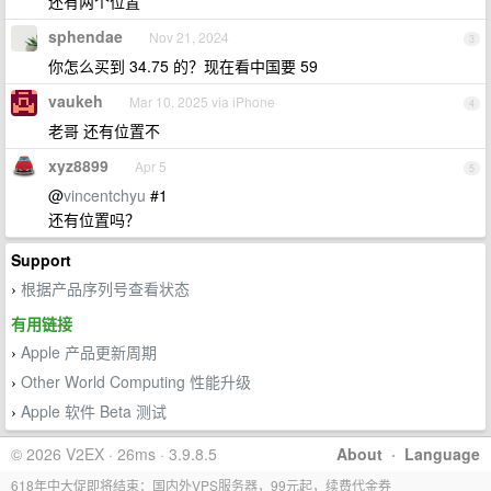
还有两个位置
sphendae
Nov 21, 2024
3
你怎么买到 34.75 的？现在看中国要 59
vaukeh
Mar 10, 2025 via iPhone
4
老哥 还有位置不
xyz8899
Apr 5
5
@
vincentchyu
#1
还有位置吗？
Support
根据产品序列号查看状态
›
有用链接
Apple 产品更新周期
›
Other World Computing 性能升级
›
Apple 软件 Beta 测试
›
© 2026 V2EX · 26ms · 3.9.8.5
About
·
Language
618年中大促即将结束：国内外VPS服务器，99元起，续费代金券