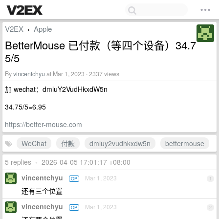
V2EX
Apple
›
BetterMouse 已付款（等四个设备）34.7
5/5
By
vincentchyu
at Mar 1, 2023 · 2337 views
加 wechat：dmluY2VudHkxdW5n
34.75/5=6.95
https://better-mouse.com
WeChat
付款
dmluy2vudhkxdw5n
bettermouse
5 replies
•
2026-04-05 17:01:17 +08:00
vincentchyu
Mar 1, 2023
OP
1
还有三个位置
vincentchyu
Mar 1, 2023
OP
2