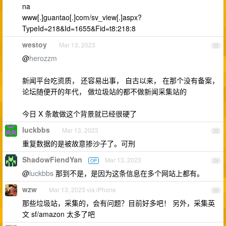
na
www[.]guantao[.]com/sv_view[.]aspx?
TypeId=218&Id=1655&Fid=t8:218:8
westoy
Mar 13, 2023
22
@
herozzm
新闻平台吃资质， 还容易出事， 自古以来， 在那个没有备案，
论坛随便开的年代， 做垃圾站的都不做新闻采集站的
今日 X 条敢做这个背景就已经很硬了
luckbbs
Mar 13, 2023
23
重复数据的是被故意掺沙子了。可刑
ShadowFiendYan
Mar 13, 2023
OP
24
@
luckbbs
那到不是，是因为这条信息在多个网站上都有。
wzw
Mar 13, 2023 via iPhone
25
那些垃圾站，采集的，会有问题？目前好多吧！ 另外，采集英
文 sf/amazon 太多了吧