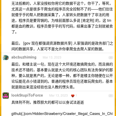
无法抵赖的，人家没授权你用它的数据干这个，你干了，等死，
尤其这一点是很多干爬虫的程序员完全控制不了的——他们往往
就傻乎乎的帮人把数据采集了，人家转头把数据干了非法的用
途，程序员是要背锅的。为啥前面那么多说 [肯定刑] 的，这 tm
都是血的教训，程序员傻乎乎的写代码，结果出事了立刻就被卖
了。
最后， [gov 现在都强调资源数据共享] 人家强调的是政务部门之
间的数据共享，人家可不是允许你拿爬虫去爬人家的数据。
abcbuzhiming
Mar 13, 2023
20
最后，和楼主说一句，现在这个大环境还敢搞爬虫的，而且搞的
技术还不错的，基本要么就是大公司的核心团队有法务保护的那
种，要么就是黑产的，无论是哪一种，都不是楼主你随便在公开
论坛能花点小钱请到的。普通的程序员现在还敢玩爬虫的，基本
就是刚出来混没经验也没人教的愣头青。
lookStupiToForce
Mar 13, 2023
1
21
具体刑不刑，推荐胆大的都可以以身试法逝逝
github[.]com/HiddenStrawberry/Crawler_Illegal_Cases_In_Chi