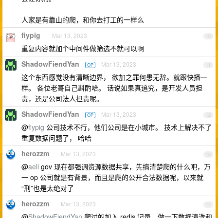
人家是有靠山的爬，和你去打工的一样么
fiypig
Mar 13, 2023
10
重复内容就加个中间件做筛选不就可以啊
ShadowFiendYan
Mar 13, 2023
OP
11
这个东西感觉没有清晰边界， 欲加之罪何患无辞。就跟快播一
样。 各位老哥自己斟酌哈。 话说如果真追究，是开发人员担
责，还是公司法人担责呢。
ShadowFiendYan
Mar 13, 2023
OP
12
@
fiypig
公司技术不行，他们公司是在小城市。 技术上解决不了
重复数据问题了， 哈哈
herozzm
Mar 13, 2023
13
@
aeli
gov 现在都强调资源数据共享，先搞清楚爬的什么吧，万
一 op 公司就是有背景，而且是爬的公开合法数据呢，以来就
“刑”也是太绝对了
herozzm
Mar 13, 2023
14
@
ShadowFiendYan
爬过的加入 redis 记录，做一下数据清洗和