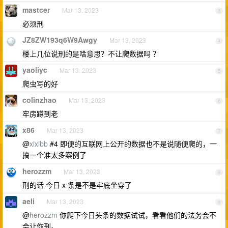
mastcer
Mar 13, 2023
3
必须刑
JZ8ZW193q6W9Awgy
Mar 13, 2023
4
楼上几位说刑的是啥意思？不让爬数据吗 ？
yaoliyc
Mar 13, 2023
5
爬虫写的好
colinzhao
Mar 13, 2023
6
牢房蹲到老
x86
Mar 13, 2023
7
@
xixibb
#4 即便的互联网上公开的数据也不是说随便爬的，一
搞一个准太多案例了
herozzm
Mar 13, 2023
8
刑的话 今日 x 条是不是牢底坐穿了
aeli
Mar 13, 2023
9
@
herozzm
你爬下今日头条的数据试试，看看他们的法务会不
会让你刑。