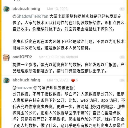
abcbuzhiming
Mar 13, 2023
17
@
ShadowFiendYan
大量出现重复数据其实就是已经被发现定
位了，人家的技术团队针对性的在吐伪装数据给你，识相点要么
自己收手，你继续对抗下去，对面肯定会准备线下搞你的。
爬虫和反爬在现在国内环境下已经是政治问题，不要以为用技术
能解决政治问题，这是很多技术人员的错觉。
sadfQED2
Mar 13, 2023 via Android
18
提供一个参考，蛋壳以前爬自如的数据，自如发现以后报警。产
品经理跟研发都进去了，按时间算最近应该快出来了。
abcbuzhiming
Mar 13, 2023
5
19
@
herozzm
你的法律知识应该更新：
公开数据，不等于授权数据。明白吗？人家数据是公开的，但是
人家那是在特定条件下的公开，比如，web 访问，app 访问，不
代表允许你拿爬虫去爬。更进一步，搞清楚 [授权] 的概念，那些
搞爬虫的公司，把别人的数据拿回来干嘛的？自己心里没点数
吗？只是看看而已？不见得吧，爬虫最危险的问题，就在于你拿
了别人的数据，做了什么，这几乎是所有被判刑的爬虫人员最后