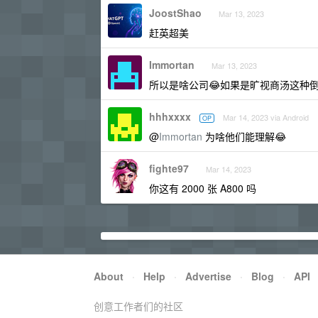
JoostShao
Mar 13, 2023
赶英超美
Immortan
Mar 13, 2023
所以是啥公司😂如果是旷视商汤这种
hhhxxxx
Mar 14, 2023 via Android
OP
@
Immortan
为啥他们能理解😂
fighte97
Mar 14, 2023
你这有 2000 张 A800 吗
About
·
Help
·
Advertise
·
Blog
·
API
创意工作者们的社区