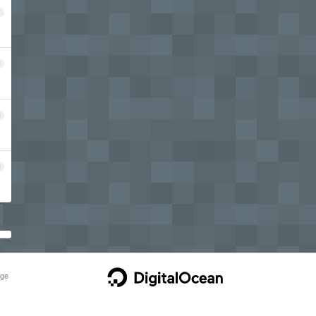
7
8
9
0
ge