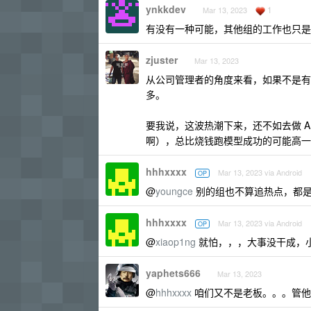
ynkkdev
1
Mar 13, 2023
有没有一种可能，其他组的工作也只是
zjuster
Mar 13, 2023
从公司管理者的角度来看，如果不是有
多。
要我说，这波热潮下来，还不如去做 
啊），总比烧钱跑模型成功的可能高一点
hhhxxxx
Mar 13, 2023 via Android
OP
@
youngce
别的组也不算追热点，都是
hhhxxxx
Mar 13, 2023 via Android
OP
@
xiaop1ng
就怕，，，大事没干成，
yaphets666
Mar 13, 2023
@
hhhxxxx
咱们又不是老板。。。管他