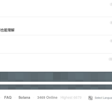
倒也能理解
1
·
FAQ
·
Solana
·
3469 Online
Highest 6679
·
Select Langua