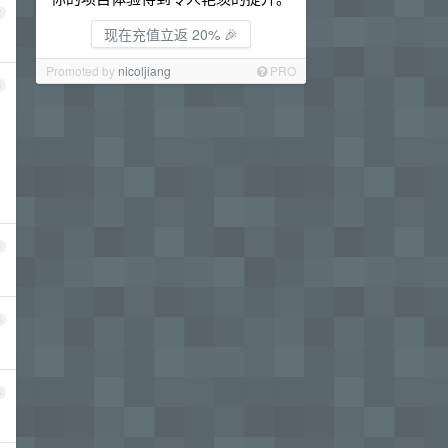
2
现在充值立返 20% 🎉
Promoted by
nicoljiang
PRO
3
4
5
6