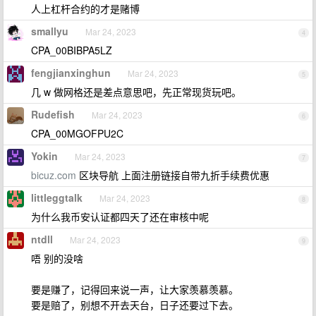
人上杠杆合约的才是赌博
smallyu
Mar 24, 2023
4
CPA_00BIBPA5LZ
fengjianxinghun
Mar 24, 2023
5
几 w 做网格还是差点意思吧，先正常现货玩吧。
Rudefish
Mar 24, 2023
6
CPA_00MGOFPU2C
Yokin
Mar 24, 2023
7
bicuz.com
区块导航 上面注册链接自带九折手续费优惠
littleggtalk
Mar 24, 2023
8
为什么我币安认证都四天了还在审核中呢
ntdll
Mar 24, 2023
9
唔 别的没啥
要是赚了，记得回来说一声，让大家羡慕羡慕。
要是赔了，别想不开去天台，日子还要过下去。