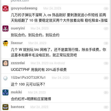
pionex.com
gouyoudawang
Mar 24, 2023
16
几万的子弹玩不溜啊 入 cs 饰品刚好 要刺激就追小件短线 前两
天贴纸翻了 10 倍 要稳定就买两个大件放着出租 稳吃租金+涨幅
oueryini
Mar 24, 2023
17
别玩合约，别玩合约，别玩合约
lisxour
Mar 24, 2023
18
几个 W 就别玩 btc 网格了，还不是震荡行情，除去手续费，你
这基本和薅羊毛没啥区别，就正常玩现货吧
zzzzzdai
Mar 24, 2023 via Android
19
UODZTPHF 用我的有 20%返手续费
1U2w1Px3OT32KYu1
Mar 24, 2023
20
这个 100 元可以玩不？
mokiki
Mar 24, 2023
21
合约杠杆=明牌和庄家赌博
bavtoex
Mar 24, 2023
22