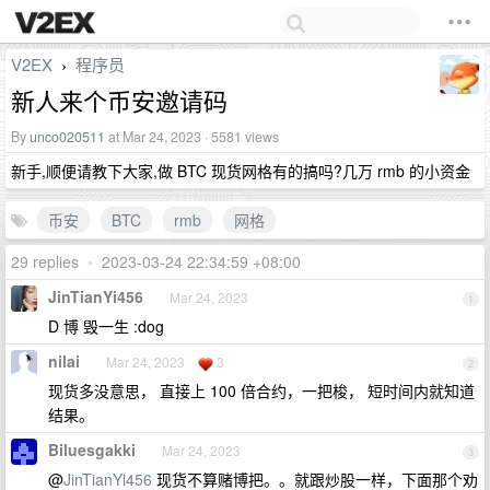
V2EX
程序员
›
新人来个币安邀请码
By
unco020511
at Mar 24, 2023 · 5581 views
新手,顺便请教下大家,做 BTC 现货网格有的搞吗?几万 rmb 的小资金
币安
BTC
rmb
网格
29 replies
•
2023-03-24 22:34:59 +08:00
JinTianYi456
Mar 24, 2023
1
D 博 毁一生 :dog
nilai
Mar 24, 2023
3
2
现货多没意思， 直接上 100 倍合约，一把梭， 短时间内就知道
结果。
Biluesgakki
Mar 24, 2023
3
@
JinTianYi456
现货不算赌博把。。就跟炒股一样，下面那个劝