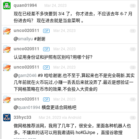
quan01994
Mar 24, 2023
10
现在已经差不多快要到 3/4 了， 你才进去，不应该去年 6-7 月
份进去吗？ 现在进去就是当韭菜啊 。
unco020511
Mar 24, 2023
OP
11
@
smallyu
#谢谢
unco020511
Mar 24, 2023
OP
12
认证用身份证和护照有区别吗?用哪个好?
unco020511
Mar 24, 2023
OP
13
@
gam2046
#9 哈哈谢谢,也不至于,算起来也不是完全萌新.其实
几年前就在火币玩过,小赚一丢丢后来就没弄了.最近是想验证一
下网格策略在币市的效果,不会投入大资金的
unco020511
Mar 24, 2023
OP
14
@
quan01994
横盘更适合网格吧
33hyc33
Mar 24, 2023 via Android
15
做网格推荐派网，我用了几年了，很安全，里面各种机器人也
多。不嫌弃的话可以用我邀请码 hoKGJrpe ，直接谷歌搜