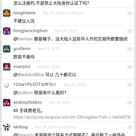
怎么注册的,不是禁止大陆身份认证了吗?
toughlama
Mar 24, 2023 via iPhone
23
不建议入坑
fengjianxinghun
Mar 24, 2023
24
@
bavtoex
都是幌子，没大陆人这些华人开的交易所都要倒闭
godleon
Mar 24, 2023
25
欧易不香吗
oueryini
Mar 24, 2023
26
@
BlackAndBlue
可以 几十都可以
1U2w1Px3OT32KYu1
Mar 24, 2023
27
@
godleon
欧易有什么香的？
airdropfirebro
Mar 24, 2023
28
85 手续费老兄。
https://accounts.binance.com/zh-CN/register?ref=114606578
skrbug
Mar 24, 2023 via iPhone
29
@
hsiaochi
老哥能留个联系方式聊聊不？ 最近租了一些饰品，