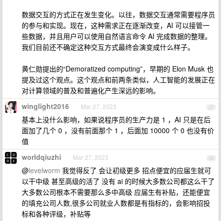
数据交互的方式正在发生变化。以往，数据交互通常需要程序员
的参与和实现。现在，这种需求正在逐渐改变，AI 可以接管一
些数据，并且用户可以使用自然语言命令 AI 完成数据的整理。
我们目前还不确定这种交互方式最终会演变成什么样子。
黄仁勋提出的“Demoratized computing”，早期的 Elon Musk 也
提及过这个观点。这个观点和前两条类似，人工智能的发展正在
对计算领域的普及和普遍化产生深远的影响。
winglight2016
Mar 27, 2023
27
基本上没什么影响，如果说程序员的生产力是 1 ，AI 只是在后
面加了几个 0 ，没有前面那个 1 ，后面加 10000 个 0 也没有价
值
worldqiuzhi
Mar 27, 2023
28
@
levelworm
我觉得反了 会让初级更多 招点便宜的应届生就可
以干中级 甚至高级的活了 没有 ai 的时候大多数公司都这么干了
大多数公司根本不需要那么多中高级 应届生有补贴，还能便宜
的填充公司人数,很多公司就业人数都是有指标的，会影响招投
标和各种评级，补贴等