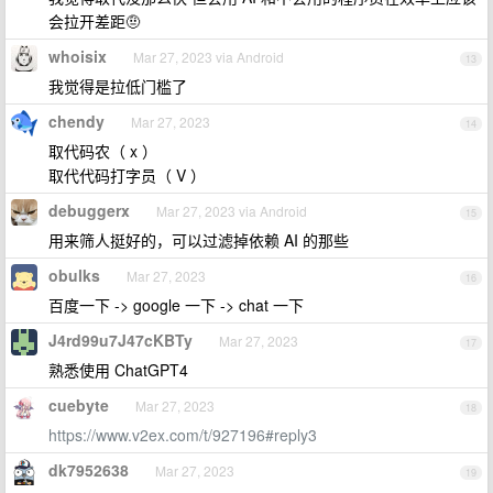
会拉开差距🤨
whoisix
Mar 27, 2023 via Android
13
我觉得是拉低门槛了
chendy
Mar 27, 2023
14
取代码农（ x ）
取代代码打字员（ V ）
debuggerx
Mar 27, 2023 via Android
15
用来筛人挺好的，可以过滤掉依赖 AI 的那些
obulks
Mar 27, 2023
16
百度一下 -> google 一下 -> chat 一下
J4rd99u7J47cKBTy
Mar 27, 2023
17
熟悉使用 ChatGPT4
cuebyte
Mar 27, 2023
18
https://www.v2ex.com/t/927196#reply3
dk7952638
Mar 27, 2023
19