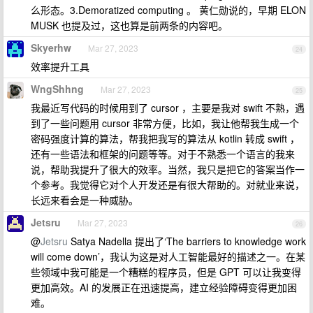
么形态。3.Demoratized computing 。 黄仁勋说的，早期 ELON
MUSK 也提及过，这也算是前两条的内容吧。
Skyerhw
Mar 27, 2023
24
效率提升工具
WngShhng
Mar 27, 2023
25
我最近写代码的时候用到了 cursor ，主要是我对 swift 不熟，遇
到了一些问题用 cursor 非常方便，比如，我让他帮我生成一个
密码强度计算的算法，帮我把我写的算法从 kotlin 转成 swift ，
还有一些语法和框架的问题等等。对于不熟悉一个语言的我来
说，帮助我提升了很大的效率。当然，我只是把它的答案当作一
个参考。我觉得它对个人开发还是有很大帮助的。对就业来说，
长远来看会是一种威胁。
Jetsru
Mar 27, 2023
26
@
Jetsru
Satya Nadella 提出了‘The barriers to knowledge work
will come down’，我认为这是对人工智能最好的描述之一。在某
些领域中我可能是一个糟糕的程序员，但是 GPT 可以让我变得
更加高效。AI 的发展正在迅速提高，建立经验障碍变得更加困
难。