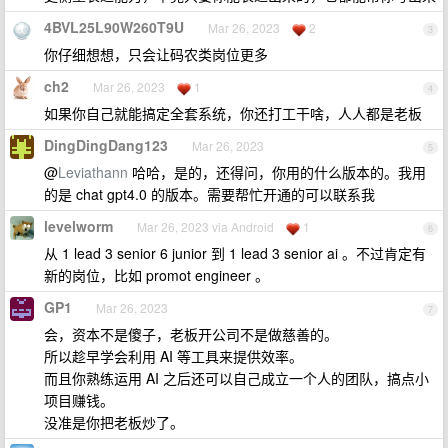
4BVL25L90W260T9U
Mar 26, 2023
2
3
你仔细想想，只会让码农类岗位更多
ch2
Mar 26, 2023
1
4
如果你自己就能搞定全套系统，你还打工干啥，人人都是老板
DingDingDang123
Mar 26, 2023
5
@
Leviathann
哈哈，是的，还得问，你用的什么版本的。我用
的是 chat gpt4.0 的版本。需要帮忙开通的可以联系我
levelworm
Mar 26, 2023 via Android
1
6
从 1 lead 3 senior 6 junior 到 1 lead 3 senior ai 。不过肯定有
新的岗位，比如 promot engineer 。
GP1
Mar 26, 2023
7
会，资本不是傻子，老板开公司不是做慈善的。
所以趁早学会利用 AI 等工具来提供效率。
而且你熟练运用 AI 之后还可以自己成立一个人的团队，搞点小
项目赚钱。
没准是你把老板炒了。