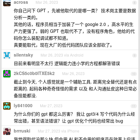
across
Mar 26, 2023
8
你自己问下 GPT ，先被他取代的是哪一类？ 技术岗主要是数据
分析一类的。
其他的话，程序员相当于加装了一个 google 2.0 ，高水平的生
产力更强了。弱的 GPT 也取代不了，没有程序角色，他给的代
码你怎么装配调试都不知道。
真要能取代，现在大厂的低代码团队应该全部砍了。
silentsky
Mar 26, 2023 via Android
9
目前来看明显不太行 逻辑能力连小学的方程都解答错误
2kCS5c0b0ITXE5k2
Mar 26, 2023
10
截止到今天, 个人感觉就是一个辅助工具. 距离完全替代还是有点
距离的. 起码各种奇奇怪怪的需求 以及 和人沟通扯皮这种日常必
备技能都没.
ly841000
Mar 27, 2023
11
为什么你们的 gpt 都这么厉害？ 我让 gpt3/4 写个代码为什么经
常出错，甚至语法错误？让 gpt 优化个代码也经常出 bug
brrruski
Mar 27, 2023 via iPhone
12
我觉得取代没那么快 但会用 AI 和不会用的程序员在效率上应该