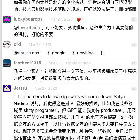
如果你在国内尤其是北方的企业待过，你肯定会明白压根没影
响，技术只能影响技术驱动的领域，再细就没法讲了，懂得都懂
luckybearops
Mar 27, 2023
1
20
@
Leviathann
那可不能要，影响摸鱼，这种生产力工具要偷偷
的进村，打枪的不要
ciki
Mar 27, 2023
21
@
obulks
chat 一下-google 一下-newbing 一下
feather12315
Mar 27, 2023 via Android
22
我提一个观点：让经验变得一文不值，抹平初级程序员于中高级
之间的差距，对初级到没有太大的影响。
Jetsru
Mar 27, 2023
23
1.The barriers to knowledge work will come down. Satya
Nadella 说的，我觉得这是对 AI 最好的描述，比如我在某些领
域里 shitty programer ，但 GPT 能让我变得 productive 。用经
验建立壁垒变得没那么轻松。并且 AI 的水平还在提高。2.与数
据交互的方式变了，以往与数据交互的需要大多需要程序员去实
现。现在这类需求会渐渐变化吧，AI 接管一些数据，用户以自
然语言让 AI 完成数据梳理请求。不知道 plugin 最终会演变成什