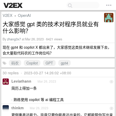
V2EX
OpenAI
›
大家感觉 gpt 类的技术对程序员就业有
什么影响？
By
zhang3x7
at Mar 26, 2023 · 6421 views
现在 gpt4 和 copilot X 都出来了，大家感觉这类技术继续发展下去，
会大量取代码农的工作岗位吗？
码农
Copilot
GPT
gpt4
30 replies
•
2023-03-27 14:26:02 +08:00
Leviathann
Mar 26, 2023
1
简历上得加一条
· 熟练使用 copilot 等 ai 编程工具
thinkm
Mar 26, 2023
2
更侧重表达能力，毕竟只要你能表达出来的，它都能帮你写出来