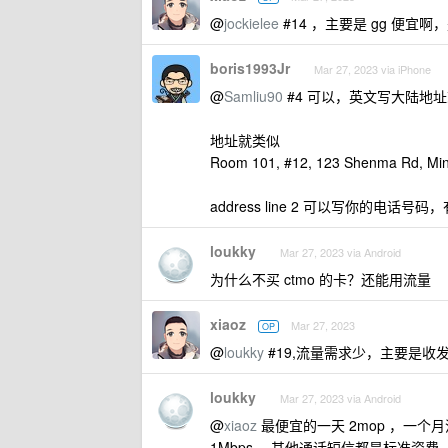
@
jockielee
#14 ，主要是 gg 便
boris1993Jr
Mar 27, 2023 via iPhone
@
Samliu90
#4 可以，英文写大陆地
地址就类似
Room 101, #12, 123 Shenma Rd, Minh
address line 2 可以写你的
loukky
Mar 27, 2023 via Android
为什么不买 ctmo 的卡？还能用流量
xiaoz
Mar 27, 2023
OP
@
loukky
#19,流量需求少，主要是收发
loukky
Mar 27, 2023 via Android
@
xiaoz
最便宜的一天 2mop ，一个月流量
1Mbps 。其他通话短信都是标准资费