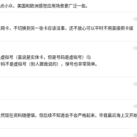
有点小众，美国和欧洲感觉应用场景更广泛一些。
1
以设置上网卡，不切换到另一张卡应该没事，还不放心可以平时不用直接把卡拔
1
说是虚拟号（虽说是实体卡，但是号码是虚拟号）🤔
 23 ，号码不是虚拟号（别人跟我说的），保号也非常简单。
1
1
制，虽然现在资料随便填，但后续不知道会不会严格起来，毕竟最近海上又开
1