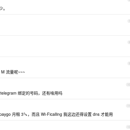
少。
 流量呢~~~
1
telegram 绑定的号码，还有啥用吗
1
paygo 月租 3🔪，而且 Wi-Ficalling 我这边还得设置 dns 才能用
1