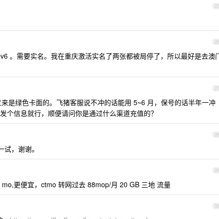
2
2
 ipv6 。需要实名。我在重庆激活实名了两张都被局停了，所以最好是去澳
2
来是绿色卡面的。飞猪客服说不冲的话能用 5~6 月，保号的话半年一冲
发个信息就行，顺便请问你是通过什么渠道充值的？
2
一试，谢谢。
2
,更便宜，ctmo 转网过去 88mop/月 20 GB 三地 流量
3