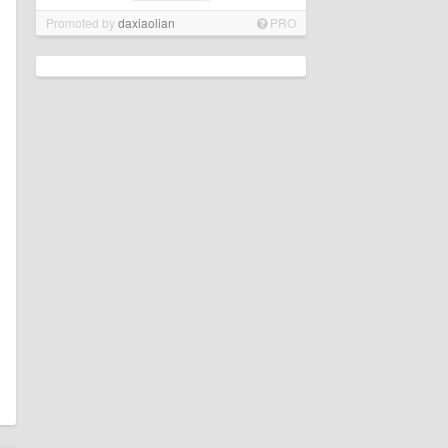
Promoted by
daxiaolian
PRO