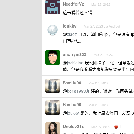
NeedforV2
Mar 27, 2023
这卡看着还不错
loukky
Mar 27, 2023 via Android
@
xiaoz
可以，澳门的 ip ，但是没有
门市办理。
anonym233
Mar 27, 2023
@
jockielee
我也刚搞了一张，但是发过
值。但是我看看大家都说只要是半年内
Samliu90
Mar 27, 2023
@
boris1993Jr
好的，谢谢。我回头试
Samliu90
Mar 27, 2023
@
loukky
是的，我上周去澳门，发现 3 mo
Unclev21x
1
Mar 27, 2023