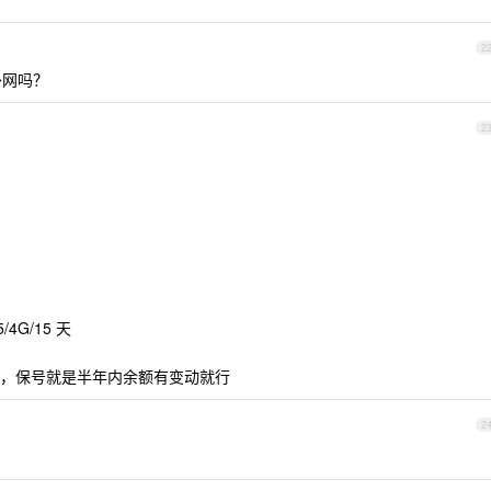
2
外网吗？
2
/4G/15 天
，保号就是半年内余额有变动就行
2