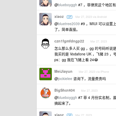
@
blueboyggh
#7 ，菲律宾这个地区
xiaoz
Mar 27, 2023 via Android
OP
@
bluetree2039
#9 ，MIUI 可
了，简单直接。
czn1fgmfdngp22
Mar 27, 2023
怎么那么多人买 gg ，gg 的号码听
我买的是 Vodafone UK ，飞猪
ps：gg 我在飞猪上看 24😂
MeiJiayun
Mar 27, 2023 via iPhone
@
jockielee
咨询下，流量费贵吗
BigShot404
Mar 27, 2023
@
blueboyggh
#7 菲 4 月份实名
搞起来了。
xiaoz
Mar 27, 2023
OP