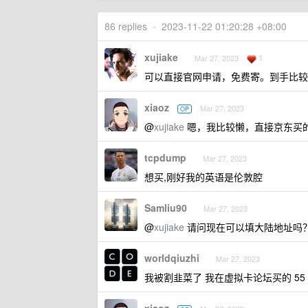
86 replies
•
2023-11-22 01:20:28 +08:00
xujiake
1
Mar 27, 2023
可以直接官网申请，免费寄。到手比较
xiaoz
Mar 27, 2023
OP
@
xujiake
嗯，我比较懒，直接京东买
tcpdump
Mar 27, 2023
想买,刚好我的英语是伦敦腔
Samliu90
Mar 27, 2023
@
xujiake
请问现在可以填大陆地址吗
worldqiuzhi
Mar 27, 2023
我被割韭菜了 我在虚拟卡论坛买的 55