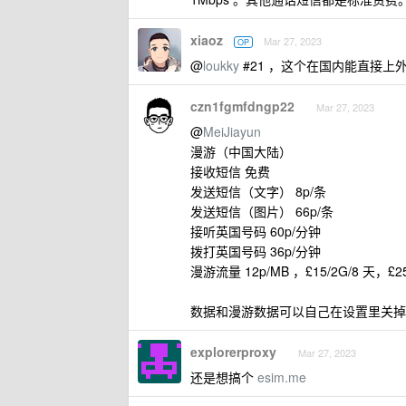
xiaoz
Mar 27, 2023
OP
@
loukky
#21 ，这个在国内能直接上
czn1fgmfdngp22
Mar 27, 2023
@
MeiJiayun
漫游（中国大陆）
接收短信 免费
发送短信（文字） 8p/条
发送短信（图片） 66p/条
接听英国号码 60p/分钟
拨打英国号码 36p/分钟
漫游流量 12p/MB ，£15/2G/8 天，£25
数据和漫游数据可以自己在设置里关掉
explorerproxy
Mar 27, 2023
还是想搞个
esim.me