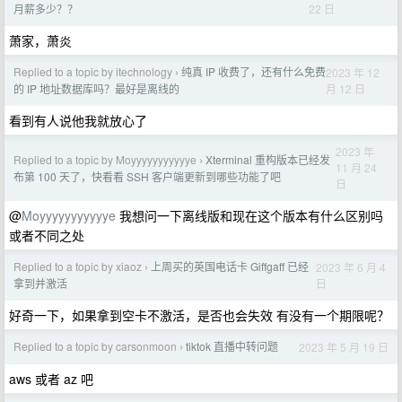
22 日
月薪多少？？
萧家，萧炎
Replied to a topic by itechnology
纯真 IP 收费了，还有什么免费
2023 年 12
›
月 12 日
的 IP 地址数据库吗？最好是离线的
看到有人说他我就放心了
2023 年
Replied to a topic by Moyyyyyyyyyyye
Xterminal 重构版本已经发
›
11 月 24
布第 100 天了，快看看 SSH 客户端更新到哪些功能了吧
日
@
Moyyyyyyyyyyye
我想问一下离线版和现在这个版本有什么区别吗
或者不同之处
Replied to a topic by xiaoz
上周买的英国电话卡 Giffgaff 已经
2023 年 6 月 4
›
日
拿到并激活
好奇一下，如果拿到空卡不激活，是否也会失效 有没有一个期限呢？
Replied to a topic by carsonmoon
tiktok 直播中转问题
2023 年 5 月 19 日
›
aws 或者 az 吧