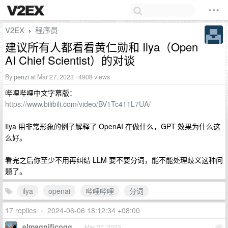
V2EX
程序员
›
建议所有人都看看黄仁勋和 Ilya（Open
AI Chief Scientist）的对谈
By
penzi
at Mar 27, 2023 · 4908 views
哔哩哔哩中文字幕版：
https://www.bilibili.com/video/BV1Tc411L7UA/
Ilya 用非常形象的例子解释了 OpenAI 在做什么，GPT 效果为什么这
么好。
看完之后你至少不用再纠结 LLM 要不要分词，能不能处理歧义这种问
题了。
ilya
openai
哔哩哔哩
分词
17 replies
•
2024-06-06 18:12:34 +08:00
elmagnificogg
Mar 27, 2023
1