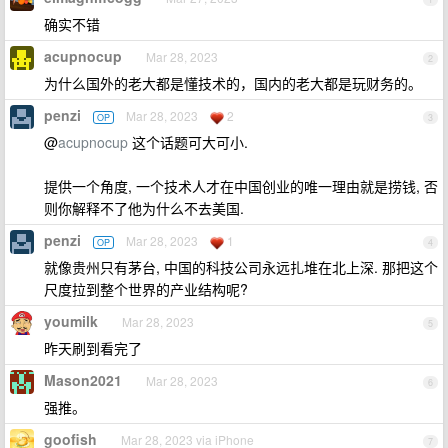
确实不错
acupnocup
Mar 28, 2023
2
为什么国外的老大都是懂技术的，国内的老大都是玩财务的。
penzi
Mar 28, 2023
2
OP
3
@
acupnocup
这个话题可大可小.
提供一个角度, 一个技术人才在中国创业的唯一理由就是捞钱, 否
则你解释不了他为什么不去美国.
penzi
Mar 28, 2023
1
OP
4
就像贵州只有茅台, 中国的科技公司永远扎堆在北上深. 那把这个
尺度拉到整个世界的产业结构呢?
youmilk
Mar 28, 2023
5
昨天刷到看完了
Mason2021
Mar 28, 2023
6
强推。
goofish
Mar 28, 2023 via iPhone
7