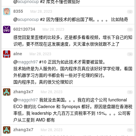
@
acupnocup
#2 库克不懂也做挺好
8355
Mar 28, 2023
12
@
acupnocup
#2 因为懂技术的都出国了啊。。。。 比如陆奇
602120734
Mar 28, 2023
13
感觉回复里歪楼的比较多，还是都多看看视频，增长下自己的知
识吧，要不然现在这发展速度，天天灌水很快就跟不上了
alne
Mar 28, 2023
14
@
maggch97
#10 正因为如此技术才需要被监管。
技术始终是为人服务的，国内程序员真应该好好学学伦理，看国
外机器学习方面的书都会有一些对于伦理的探讨。
国内程序员，真的很欠伦理知识
zhang3x7
Mar 28, 2023
15
@
maggch97
我就没去美国。。。我在的这个公司 functional
ECO 做的比 Cadence 和 Synopsys 都好。原因是盘踞在香港税
率低，我 leadership 大几百万工资税率不到 15%。。。公司客
户从三星到 AMD 都有
zhang3x7
Mar 28, 2023
16