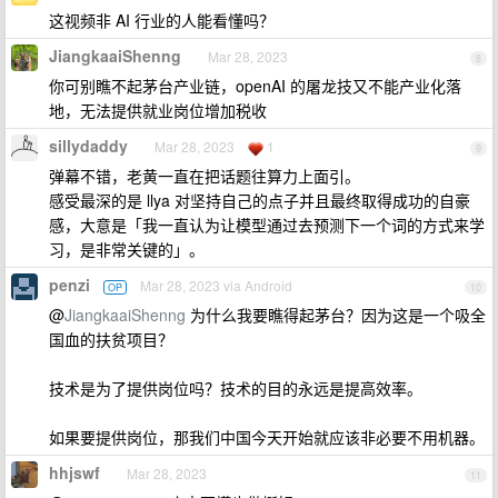
这视频非 AI 行业的人能看懂吗？
JiangkaaiShenng
Mar 28, 2023
8
你可别瞧不起茅台产业链，openAI 的屠龙技又不能产业化落
地，无法提供就业岗位增加税收
sillydaddy
Mar 28, 2023
1
9
弹幕不错，老黄一直在把话题往算力上面引。
感受最深的是 llya 对坚持自己的点子并且最终取得成功的自豪
感，大意是「我一直认为让模型通过去预测下一个词的方式来学
习，是非常关键的」。
penzi
Mar 28, 2023 via Android
OP
10
@
JiangkaaiShenng
为什么我要瞧得起茅台？因为这是一个吸全
国血的扶贫项目？
技术是为了提供岗位吗？技术的目的永远是提高效率。
如果要提供岗位，那我们中国今天开始就应该非必要不用机器。
hhjswf
Mar 28, 2023
11