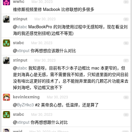
wwhc
Mar 30, 2023
94
维修厮视频里修 Macbook 比修联想的多很多
xtinput
Mar 30, 2023
95
@
stabc
MacBookPro 的刘海使用过程中无感知呀，现在看没刘
海的我还感觉别扭呢(边框不等宽)
stabc
Mar 30, 2023
96
@
xtinput
你再想想应该跟什么对比
xtinput
Mar 30, 2023
97
@
stabc
我知道呀，目前有不少本子边框比 mac 本更窄的，但
是刘海真心是无感，需不需要我不知道，只知道里面的空间目前
没有啥比这更好的技术了，总不能抛弃里面的几颗芯片功能来去
掉刘海吧，窄边框又放不下
kevinlexming
Mar 30, 2023
98
@
ByZHkc3
#2 美帝良心想，低温焊，还是算了
stabc
Mar 30, 2023
99
@
xtinput
你再想想跟什么对比
weid
Mar 30, 2023 via iPhone