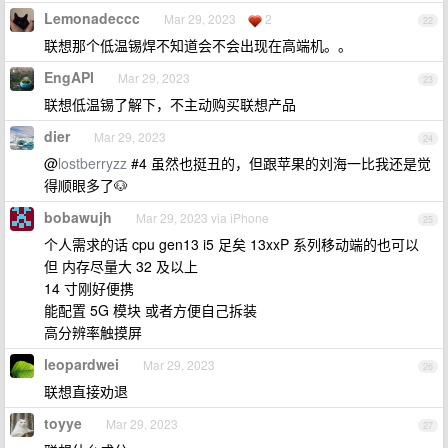
Lemonadeccc
Mar 29, 2023
2
22
联想那个低温锡焊不知道会不会出现在高端机。。
EngAPI
Mar 29, 2023
23
联想低温锡了解下，不主动购买联想产品
dier
Mar 29, 2023
24
@
lostberryzz
#4 虽然也挺丑的，但跟苹果的刘海一比我还是觉
得顺眼多了🐶
bobawujh
Mar 29, 2023 via iPhone
25
个人需求的话 cpu gen13 i5 足矣 13xxP 系列移动端的也可以
但 内存尽量大 32 及以上
14 寸刚好便携
能配置 5G 模块 或者方便自己拆装
高分辨率触摸屏
leopardwei
Mar 29, 2023
26
联想直接劝退
toyye
Mar 29, 2023
27