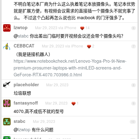
不明白笔记本厂商为什么这么执着笔记本放摄像头。笔记本优势
就是扩展方便，有视频会议需求的直接插一个摄像头不就完事了
么。 不过这个凸起再怎么说也比 macbook 的门牙强多了。
lzwtop
Mar 29, 2023 via iPhone
14
6
@
stabc
你出差出门临时要开视频会议还会带个摄像头吗？
CEBBCAT
Mar 29, 2023 via iPhone
2
7
（我是链接机器人）
https://www.notebookcheck.net/Lenovo-Yoga-Pro-9i-New-
premium-prosumer-laptops-with-miniLED-screens-and-
GeForce-RTX-4070.703986.0.html
placeholder
Mar 29, 2023
8
垃圾联想
fantasynoff
Mar 29, 2023
1
9
4070,高不成低不就的型号
stabc
Mar 29, 2023
10
@
lzwtop
有什么问题