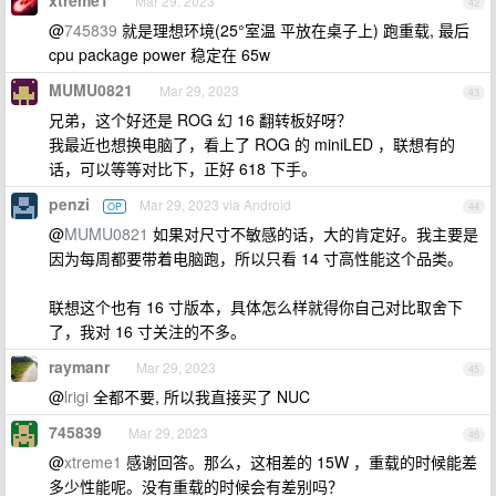
xtreme1
Mar 29, 2023
42
@
745839
就是理想环境(25°室温 平放在桌子上) 跑重载, 最后
cpu package power 稳定在 65w
MUMU0821
Mar 29, 2023
43
兄弟，这个好还是 ROG 幻 16 翻转板好呀？
我最近也想换电脑了，看上了 ROG 的 miniLED ，联想有的
话，可以等等对比下，正好 618 下手。
penzi
Mar 29, 2023 via Android
OP
44
@
MUMU0821
如果对尺寸不敏感的话，大的肯定好。我主要是
因为每周都要带着电脑跑，所以只看 14 寸高性能这个品类。
联想这个也有 16 寸版本，具体怎么样就得你自己对比取舍下
了，我对 16 寸关注的不多。
raymanr
Mar 29, 2023
45
@
lrigi
全都不要, 所以我直接买了 NUC
745839
Mar 29, 2023
46
@
xtreme1
感谢回答。那么，这相差的 15W ，重载的时候能差
多少性能呢。没有重载的时候会有差别吗？