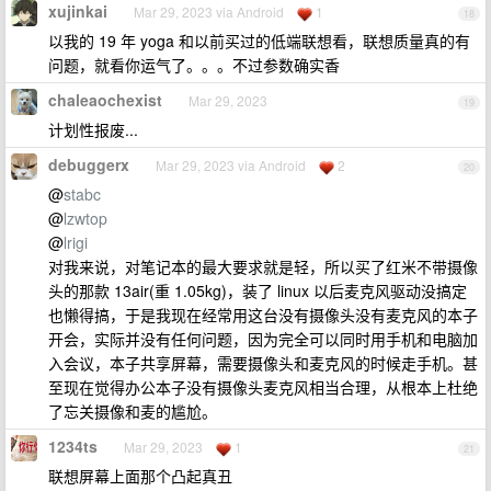
xujinkai
Mar 29, 2023 via Android
1
18
以我的 19 年 yoga 和以前买过的低端联想看，联想质量真的有
问题，就看你运气了。。。不过参数确实香
chaleaochexist
Mar 29, 2023
19
计划性报废...
debuggerx
Mar 29, 2023 via Android
2
20
@
stabc
@
lzwtop
@
lrigi
对我来说，对笔记本的最大要求就是轻，所以买了红米不带摄像
头的那款 13air(重 1.05kg)，装了 linux 以后麦克风驱动没搞定
也懒得搞，于是我现在经常用这台没有摄像头没有麦克风的本子
开会，实际并没有任何问题，因为完全可以同时用手机和电脑加
入会议，本子共享屏幕，需要摄像头和麦克风的时候走手机。甚
至现在觉得办公本子没有摄像头麦克风相当合理，从根本上杜绝
了忘关摄像和麦的尴尬。
1234ts
Mar 29, 2023
1
21
联想屏幕上面那个凸起真丑