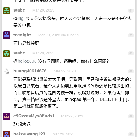
了 3 个月就换的原因就是续航太差了。
stabc
Mar 29, 2023
54
@
lrigi
今天你要摄像头，明天要不要投影，更进一步是不是还想
要发电机。
teenight
Mar 29, 2023 via iPhone
55
可惜是触控屏
stabc
Mar 29, 2023
56
@
hello2090
没有问题啊，然后呢，你有什么问题？
huang40614676
Mar 29, 2023
57
可能是联想出货量太大了吧，导致网上声音和投诉量都挺大的；
以我自己来看，我个人周边朋友用联想的问题还是比较少出的，
而且联想售后真的是国内独一档，没啥好说的，如果有售后排
比，第一档应该是外星人、thinkpad 第一年、DELL/HP 上门，
第二档就是联想消费了。
c5QzzesMys8FudxI
Mar 29, 2023
58
联想劝退
hekouwang123
Mar 29, 2023
59