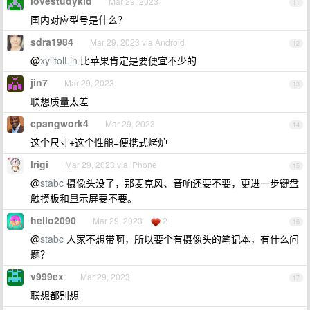
lovestudykid
Mar 29, 2023
11
国内对应型号是什么？
sdra1984
Mar 29, 2023 via Android
12
@
xylitolLin
比苹果肯定是要便宜不少的
jin7
Mar 29, 2023
13
联想质量太差
cpangwork4
Mar 29, 2023
14
这个尺寸+这个性能=便携式烤炉
lrigi
Mar 29, 2023 via iPhone
15
@
stabc
摄像头没了，那麦克风、音响还要不要，更进一步键盘
触摸板和显示屏要不要。
hello2090
Mar 29, 2023
2
16
@
stabc
人家不想带啊，所以要个有摄像头的笔记本，有什么问
题？
v999ex
Mar 29, 2023
17
联想都别想