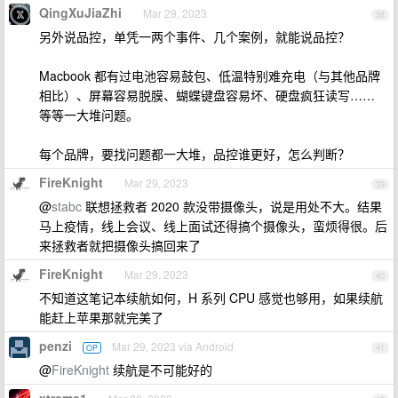
QingXuJiaZhi
Mar 29, 2023
38
另外说品控，单凭一两个事件、几个案例，就能说品控？
Macbook 都有过电池容易鼓包、低温特别难充电（与其他品牌
相比）、屏幕容易脱膜、蝴蝶键盘容易坏、硬盘疯狂读写……
等等一大堆问题。
每个品牌，要找问题都一大堆，品控谁更好，怎么判断？
FireKnight
Mar 29, 2023
39
@
stabc
联想拯救者 2020 款没带摄像头，说是用处不大。结果
马上疫情，线上会议、线上面试还得搞个摄像头，蛮烦得很。后
来拯救者就把摄像头搞回来了
FireKnight
Mar 29, 2023
40
不知道这笔记本续航如何，H 系列 CPU 感觉也够用，如果续航
能赶上苹果那就完美了
penzi
Mar 29, 2023 via Android
OP
41
@
FireKnight
续航是不可能好的