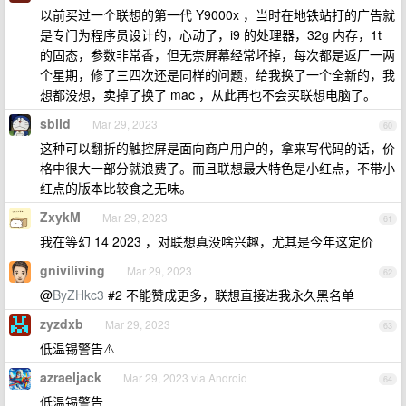
以前买过一个联想的第一代 Y9000x ，当时在地铁站打的广告就
是专门为程序员设计的，心动了，i9 的处理器，32g 内存，1t
的固态，参数非常香，但无奈屏幕经常坏掉，每次都是返厂一两
个星期，修了三四次还是同样的问题，给我换了一个全新的，我
想都没想，卖掉了换了 mac ，从此再也不会买联想电脑了。
sblid
Mar 29, 2023
60
这种可以翻折的触控屏是面向商户用户的，拿来写代码的话，价
格中很大一部分就浪费了。而且联想最大特色是小红点，不带小
红点的版本比较食之无味。
ZxykM
Mar 29, 2023
61
我在等幻 14 2023 ，对联想真没啥兴趣，尤其是今年这定价
gniviliving
Mar 29, 2023
62
@
ByZHkc3
#2 不能赞成更多，联想直接进我永久黑名单
zyzdxb
Mar 29, 2023
63
低温锡警告⚠️
azraeljack
Mar 29, 2023 via Android
64
低温锡警告