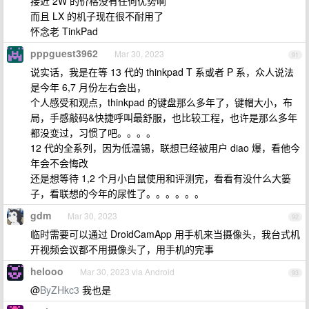
接近 2W 的价格没有任何优势啊
而且 LX 的机子现在很不耐用了
怀念老 TinkPad
pppguest3962
Mar 30, 2023
91
说实话，我是在等 13 代的 thinkpad T 系或者 P 系，众人说法
是今年 6,7 月份左右会出，
个人感受和观点，thinkpad 的键盘那么多年了，键帽大小，布
局，手感敲码&快捷呼叫最舒服，也比较工程，也许是那么多年
都没变过，习惯了吧。。。。
12 代的全系列，因为低温锡，联想已经被用户 diao 爆，看他今
年会不会悔改
还是想等待 1,2 个月小白鼠使用和评测完，看看有没什么大篓
子，看联想的今年的尿性了。。。。。。
gdm
Mar 30, 2023
92
临时需要可以通过 DroidCamApp 用手机来当摄像头，我台式机
开视频会议都不用摄像头了，用手机的完事
helooo
Mar 30, 2023 via Android
93
@
ByZHkc3
我也是