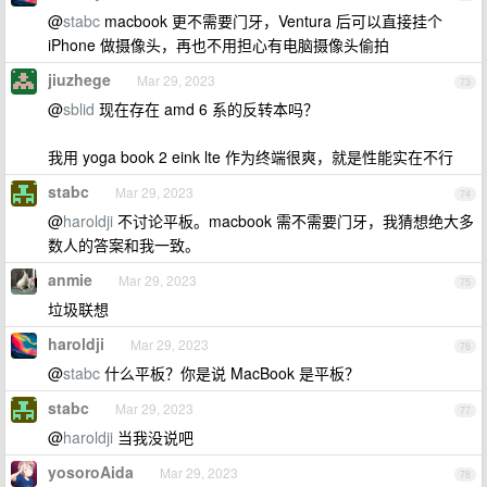
@
stabc
macbook 更不需要门牙，Ventura 后可以直接挂个
iPhone 做摄像头，再也不用担心有电脑摄像头偷拍
jiuzhege
Mar 29, 2023
73
@
sblid
现在存在 amd 6 系的反转本吗？
我用 yoga book 2 eink lte 作为终端很爽，就是性能实在不行
stabc
Mar 29, 2023
74
@
haroldji
不讨论平板。macbook 需不需要门牙，我猜想绝大多
数人的答案和我一致。
anmie
Mar 29, 2023
75
垃圾联想
haroldji
Mar 29, 2023
76
@
stabc
什么平板？你是说 MacBook 是平板？
stabc
Mar 29, 2023
77
@
haroldji
当我没说吧
yosoroAida
Mar 29, 2023
78