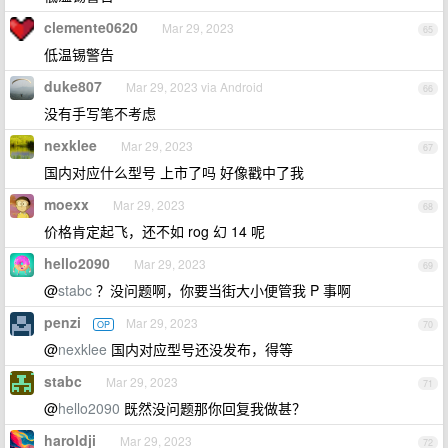
clemente0620
Mar 29, 2023
65
低温锡警告
duke807
Mar 29, 2023 via Android
66
没有手写笔不考虑
nexklee
Mar 29, 2023
67
国内对应什么型号 上市了吗 好像戳中了我
moexx
Mar 29, 2023
68
价格肯定起飞，还不如 rog 幻 14 呢
hello2090
Mar 29, 2023
69
@
stabc
？没问题啊，你要当街大小便管我 P 事啊
penzi
Mar 29, 2023
OP
70
@
nexklee
国内对应型号还没发布，得等
stabc
Mar 29, 2023
71
@
hello2090
既然没问题那你回复我做甚？
haroldji
Mar 29, 2023
72