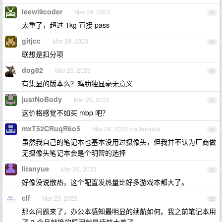
leewi9coder
Mar 29, 2023
47
太重了，超过 1kg 直接 pass
gitjcc
Mar 29, 2023
48
联想是扣分项
dog82
Mar 29, 2023
49
有集显的版本么？鸡肋独显毫无意义
justNoBody
Mar 29, 2023
50
这价格感觉不如买 mbp 吧？
mxT52CRuqR6o5
Mar 29, 2023 via Android
51
虽然我自己的笔记本也基本没用过摄像头，但我并不认为厂商做
无摄像头笔记本会是个明智的选择
litanyue
Mar 29, 2023
52
好像没说散热，这个配置发热量比好多游戏本都大了。
clf
Mar 29, 2023
53
那么问题来了，办公本感知最明显的续航如何。我之前笔记本用