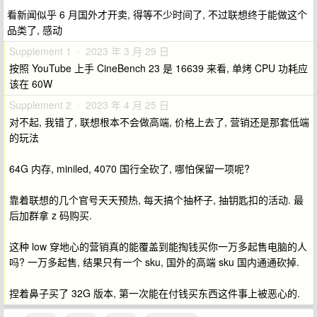
看新闻似乎 6 月国外才开卖, 得等不少时间了, 不过联想终于能做这个
品类了, 感动
Supplement 1 · 2023 年 3 月 29 日
按照 YouTube 上手 CineBench 23 是 16639 来看, 单烤 CPU 功耗应
该在 60W
Supplement 2 · 2023 年 4 月 25 日
对不起, 我错了, 联想根本不会做高端, 价格上去了, 营销还是那套低端
的玩法
64G 内存, miniled, 4070 国行全砍了, 哪怕保留一项呢?
靠着联想的几个官号天天预热, 每天搞个抽杯子, 抽钥匙扣的活动. 最
后加群拿 z 码购买.
这种 low 穿地心的营销真的能覆盖到能掏钱买你一万多起售电脑的人
吗? 一万多起售, 结果只有一个 sku, 国外的高端 sku 国内通通砍掉.
捏着鼻子买了 32G 版本, 第一次能在付钱买东西这件事上被恶心的.