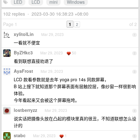
LED
LCD
mini
Windows
102 replies
•
2023-03-30 16:38:23 +08:00
Page 1
1
of 2
2
xylitolLin
Mar 29, 2023
1
一看就不便宜
ByZHkc3
Mar 29, 2023
50
2
看到联想直接劝退了
AyaFrost
Mar 29, 2023
3
LCD 款看参数就是去年 yoga pro 14s 同款屏幕，
B 站上搜下就知道那个屏幕表面有层触控层，像纱窗一样很影响
体验。
今年看起来又会被这个屏幕拖垮。
lostberryzz
Mar 29, 2023
4
说实话把摄像头放在凸起的模块里真的很丑，不知道联想怎么设
计的
stabc
Mar 29, 2023
1
5