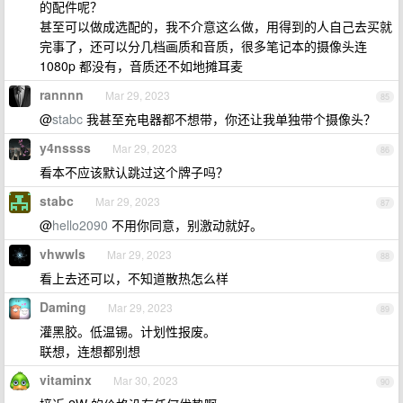
的配件呢？
甚至可以做成选配的，我不介意这么做，用得到的人自己去买就
完事了，还可以分几档画质和音质，很多笔记本的摄像头连
1080p 都没有，音质还不如地摊耳麦
rannnn
Mar 29, 2023
85
@
stabc
我甚至充电器都不想带，你还让我单独带个摄像头？
y4nssss
Mar 29, 2023
86
看本不应该默认跳过这个牌子吗？
stabc
Mar 29, 2023
87
@
hello2090
不用你同意，别激动就好。
vhwwls
Mar 29, 2023
88
看上去还可以，不知道散热怎么样
Daming
Mar 29, 2023
89
灌黑胶。低温锡。计划性报废。
联想，连想都别想
vitaminx
Mar 30, 2023
90