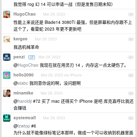
我觉得 rog 幻 14 可以申请一战（但是发售日期未知）
HugoChao
Mar 29, 2023
79
性能上来说还是 Blade14 3080Ti 最强，但是屏幕和内存跟不上
这个了，看雷蛇 2023 年更不更新吧
kergee
Mar 29, 2023
80
我选机械革命
penzi
Mar 29, 2023
OP
81
@
HugoChao
我现在就在用灵刃 14 ，内存这一点太硬伤了。
hello2090
Mar 29, 2023 via iPhone
82
@
stabc
我同意你说的啊，没问题啊
minamike
Mar 29, 2023
83
@
haroldji
#72 买了 mac 还得买个 iPhone 是吧 库克直呼比我还
会赚钱
systemcall
Mar 29, 2023
84
@
lzwtop
#6
为什么就不能像绿标笔记本那样，做成一个可以收纳到机器里面