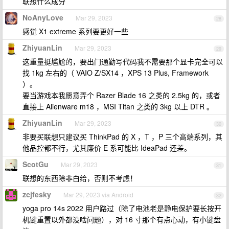
联想什么成分
NoAnyLove
Mar 29, 2023
28
感觉 X1 extreme 系列要更好一些
ZhiyuanLin
Mar 29, 2023
29
这重量挺尴尬的，要出门通勤写代码我不需要那个显卡完全可以
找 1kg 左右的（ VAIO Z/SX14 ，XPS 13 Plus, Framework
）。
要当游戏本我愿意弄个 Razer Blade 16 之类的 2.5kg 的，或者
直接上 Alienware m18 ，MSI Titan 之类的 3kg 以上 DTR 。
ZhiyuanLin
Mar 29, 2023
30
非要买联想只建议买 ThinkPad 的 X ，T ，P 三个高端系列，其
他品控都不行，尤其廉价 E 系可能比 IdeaPad 还差。
ScotGu
Mar 29, 2023
31
联想的东西除非白给，否则不考虑！
zcjfesky
Mar 29, 2023 via Android
32
yoga pro 14s 2022 用户路过（除了电池老是静电保护要长按开
机键重置以外都没啥问题），对 16 寸那个有点心动，有小键盘