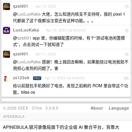
qzsi001
Apr 10, 2023
7
@
LuoLuoKaka
大佬，怎么知道内核支不支持呀，我的 pixel 1
代都装了这个我都没注意还有这种功能。。。
LuoLuoKaka
Apr 10, 2023 via Android
8
@
qzsi001
app 里，你编辑配置的时候，有个“测试电池闲置模
式”，点击测试一下就知道了
qzsi001
Apr 11, 2023
9
@
LuoLuoKaka
感谢！晚上我回去瞅瞅，如果能绕过电池我就不
用担心发热的问题了。害
zx123ok
Apr 11, 2023 via Android
PRO
10
给以前鼓包手机换好了电池，发现之前刷的 ROM 里自带这个功
能，bliss os
© 2026 V2EX · 37ms · 3.9.8.5
About
·
Language
APENEBULA
APINEBULA,银河录像局旗下的企业级 AI 聚合平台，背靠大