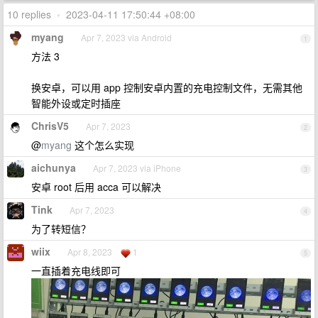
10 replies
•
2023-04-11 17:50:44 +08:00
myang
Apr 7, 2023 via Android
1
方法 3
换安卓，可以用 app 控制安卓内置的充电控制文件，无需其他
智能外设或定时插座
ChrisV5
Apr 7, 2023
2
@
myang
这个怎么实现
aichunya
Apr 7, 2023 via iPhone
3
安卓 root 后用 acca 可以解决
Tink
Apr 7, 2023
4
为了转短信？
wiix
Apr 8, 2023
1
5
一直插着充电线即可