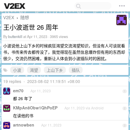
V2EX
随想
›
王小波逝世 26 周年
By
buttenkill
at Apr 11, 2023 · 3965 views
小波说他上山下乡的时候疯狂渴望交流渴望知识，但没有人可谈就看
书，书传来传去都传没了，我觉得现在虽然信息爆炸但有用的东西却
很少，交流仍然困难，重新让人体会到小波插队时的困扰。
小波
渴望
上山下乡
插队
19 replies
•
2023-08-02 11:19:51 +08:00
em70
Apr 11, 2023
1
都 26 年了
KMpAn8Obw1QhPoEP
Apr 11, 2023 via Android
2
在读他的书
artnowben
Apr 11, 2023
3