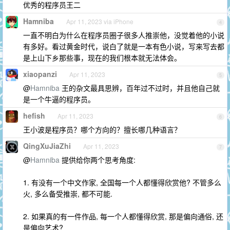
优秀的程序员王二
Hamniba
Apr 11, 2023 via iPhone
4
一直不明白为什么在程序员圈子很多人推崇他，没觉着他的小说
有多好。看过黄金时代，说白了就是一本有色小说，写来写去都
是上山下乡那些事，现在的我们根本就无法体会。
xiaopanzi
Apr 11, 2023
5
@
Hamniba
王的杂文最具思辨，百年过不过时，并且他自己就
是一个牛逼的程序员。
hefish
Apr 11, 2023
6
王小波是程序员？哪个方向的？擅长哪几种语言？
QingXuJiaZhi
Apr 11, 2023
7
@
Hamniba
提供给你两个思考角度:
1. 有没有一个中文作家, 全国每一个人都懂得欣赏他? 不管多么
火, 多么备受推崇, 都不可能.
2. 如果真的有一件作品, 每一个人都懂得欣赏, 那是偏向通俗, 还
是偏向艺术?