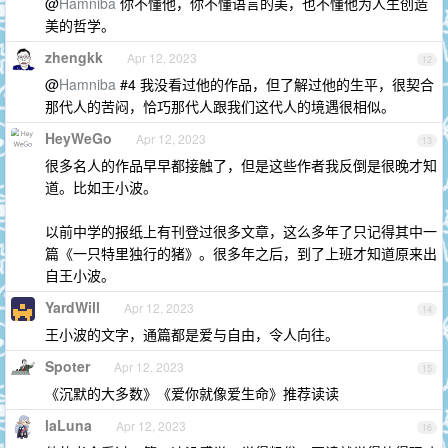
@
Hamniba
你不懂他，你不懂语言的美，也不懂他为人生创造
美的哲学。
zhengkk
Apr 12, 2023
12
@
Hamniba
#4 我没看过他的作品，但了解过他的生平，很契合
那代人的苦闷，恰巧那代人跟我们这代人的境遇很相似。
HeyWeGo
Apr 12, 2023
13
很多名人的作品早早都接触了，但是这些作者我反倒是很晚才知
道。比如王小波。
以前中学的报纸上有刊登过很多文章，这么多年了只记得其中一
篇《一只特里独行的猪》。很多年之后，到了上班才知道原来出
自王小波。
YardWill
Apr 12, 2023
14
王小波的文字，通篇都是爱与自由，令人向往。
Spoter
Apr 12, 2023
15
《沉默的大多数》《爱你就像爱生命》推荐读读
laLuna
Apr 12, 2023
16