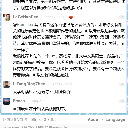
他的书全看过，第一遍没感觉，觉得粗俗，再读就觉得值得玩味
了。现在 我们缺的恰恰就是他的那种劲
LaGeNanRen
Apr 12, 2023
1
17
@
Hamniba
其实看书这东西也很吃读者经历的，如果你没有相
关的经历或者暂时不能理解作者的意思，可以考虑以后再看。就
像读书的时候语文课读鲁迅，读骆驼祥子，读瓦尔登湖，读很多
诗，其实你是满嘴顺口溜读完的，我相信你进入社会再去读，又
不一样了
我很推荐 b 站的一个 up：高盛元，北大中文系硕士，然后在广
州那边的高中教书，你可以看看他一开始发布的录课视频。一个
优秀的文学作品，要么是读者自身达到水平，要么有一个领读人
带着你读，可以更好的读出滋味
LiTangDingZhen
Apr 12, 2023
18
大学时读过<<万寿寺>>,印象颇深.
Ermes
Aug 2, 2023
19
直到最近才开始认真读他的书。
© 2026 V2EX · 56ms · 3.9.8.5
About
·
Language
2026 Bybit 大陆用户注册教程 开卡放水中!