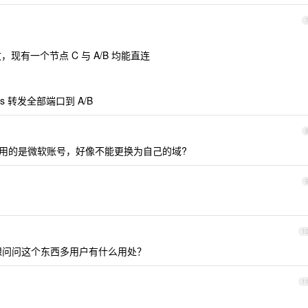
，现有一个节点 C 与 A/B 均能直连
s 转发全部端口到 A/B
册用的是微软账号，好像不能更换为自己的域?
1
理解，想问问这个东西多用户有什么用处？
1