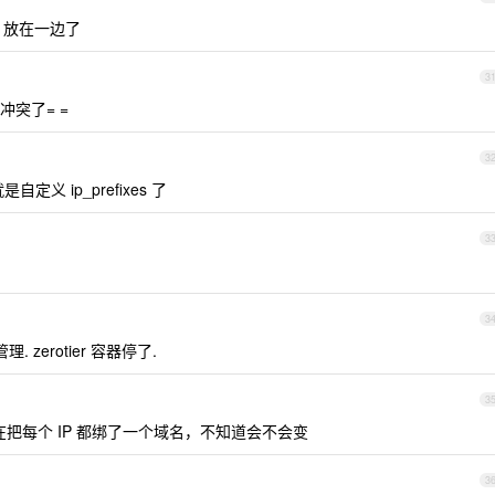
ier 放在一边了
3
冲突了= =
3
自定义 ip_prefixes 了
3
3
 zerotier 容器停了.
3
，我现在把每个 IP 都绑了一个域名，不知道会不会变
3