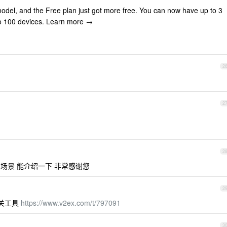
odel, and the Free plan just got more free. You can now have up to 3
o 100 devices. Learn more →
2
2
2
使用场景 能介绍一下 非常感谢您
2
关工具
https://www.v2ex.com/t/797091
3