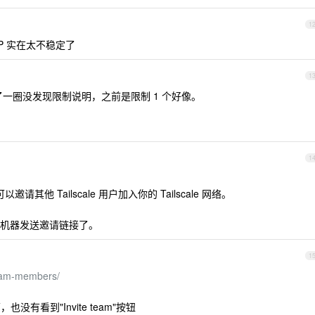
1
P 实在太不稳定了
1
？找了一圈没发现限制说明，之前是限制 1 个好像。
1
邀请其他 Tailscale 用户加入你的 Tailscale 网络。
机器发送邀请链接了。
1
-team-members/
没有看到"Invite team"按钮