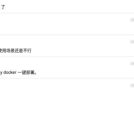
 了
2
2
类的使用场景还是不行
2
asy docker 一键部署。
2