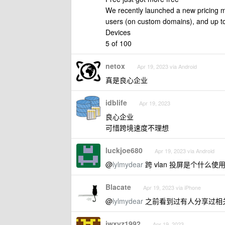
We recently launched a new pricing m
users (on custom domains), and up t
Devices
5 of 100
netox
Apr 19, 2023 via Android
真是良心企业
idblife
Apr 19, 2023
良心企业
可惜跨境速度不理想
luckjoe680
Apr 19, 2023 via Android
@
lylmydear
跨 vlan 投屏是个什么
Blacate
Apr 19, 2023 via iPhone
@
lylmydear
之前看到过有人分享过相
jwxyz1992
Apr 19, 2023