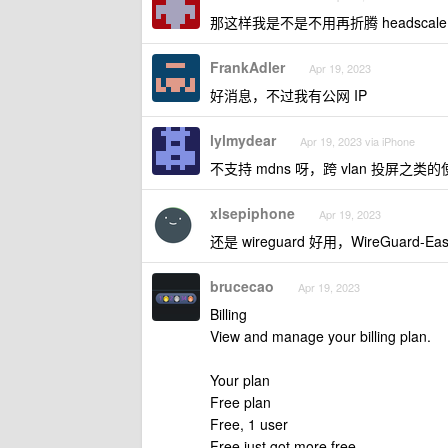
那这样我是不是不用再折腾 headscale
FrankAdler
Apr 19, 2023
好消息，不过我有公网 IP
lylmydear
Apr 19, 2023 via iPhone
不支持 mdns 呀，跨 vlan 投屏之
xlsepiphone
Apr 19, 2023
还是 wireguard 好用，WireGuard-E
brucecao
Apr 19, 2023
Billing
View and manage your billing plan.
Your plan
Free plan
Free, 1 user
Free just got more free