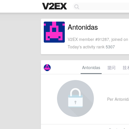
Antonidas
V2EX member #91287, joined on 
Today's activity rank
5307
Antonidas
提问
技
Per Antonida