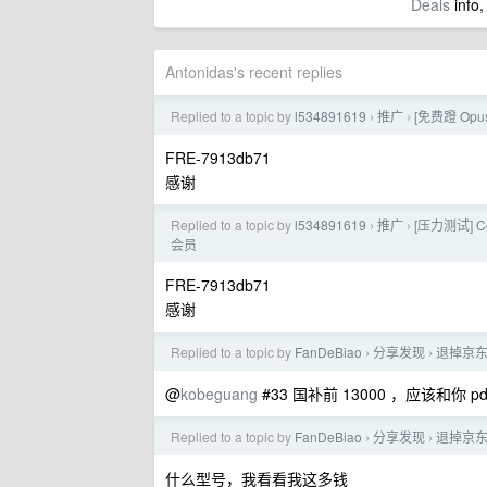
Deals
info,
Antonidas's recent replies
Replied to a topic by
l534891619
推广
[免费蹬 Opus
›
›
FRE-7913db71
感谢
Replied to a topic by
l534891619
推广
[压力测试] C
›
›
会员
FRE-7913db71
感谢
Replied to a topic by
FanDeBiao
分享发现
退掉京东
›
›
@
kobeguang
#33 国补前 13000 ，应该和你 p
Replied to a topic by
FanDeBiao
分享发现
退掉京东
›
›
什么型号，我看看我这多钱