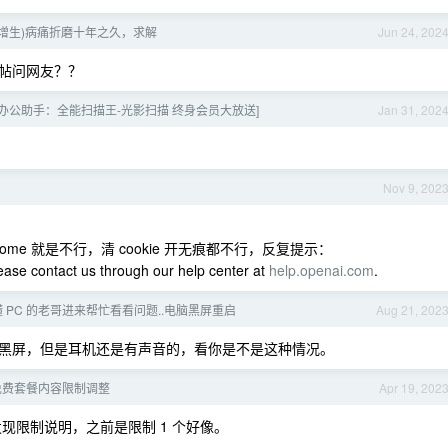
增生)病痛折磨十年之久，求解
Jun 24, 202
帖问网友？？
[办公助手：全能扫描王-光影扫描 终身会员大放送]
Jan 31, 202
Nov 9, 202
hrome 就是不行，清 cookie 开无痕都不行，反复提示：
lease contact us through our help center at
help.openai.com
.
 PC 的老哥进来帮忙看看问题..电脑黑屏重启
Aug 21, 202
黑屏，但是耳机还是有声音的，看你是不是这种情况。
le 免费套餐内容限制调整
Apr 19, 202
没发现限制说明，之前是限制 1 个好像。