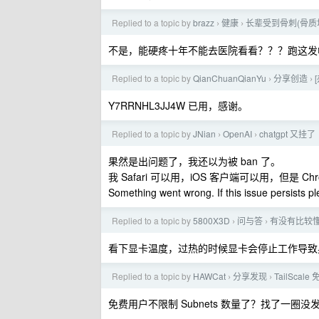
Replied to a topic by
brazz
健康
长辈受到骨刺(骨质
›
›
不是，能硬疼十年不能去医院看看？？？跑这发
Replied to a topic by
QianChuanQianYu
分享创造
›
›
Y7RRNHL3JJ4W 已用，感谢。
Replied to a topic by
JNian
OpenAI
chatgpt 又挂了
›
›
果然是出问题了，我还以为被 ban 了。
我 Safari 可以用，iOS 客户端可以用，但是 C
Something went wrong. If this issue persists p
Replied to a topic by
5800X3D
问与答
有没有比较懂
›
›
看下显卡温度，过热的时候显卡会停止工作导致
Replied to a topic by
HAWCat
分享发现
TailSca
›
›
免费用户不限制 Subnets 数量了？找了一圈