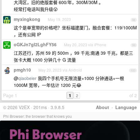
大湾区，旧的绝版套餐 600/年，300M/30M 。
经常打电话叫我升级😤
myxingkong
May 19, 2023
98
这个是单宽带的价格吧？坐标福建厦门，融合套餐：119/1000M
，还有公网 IP
oGKJn7gI2LghFY56
May 20, 2023 via iPhone
99
江苏还行，苏州 59 的 500m ，99 千兆;南通 39 千兆，都是三
张卡大概 1000 分钟几十 G 流量
pmgh10
May 20, 2023 via Android
100
@
qiaobeier
我四个手机号无限流量+1000 分钟通话+一根
1000M 宽带，一年估计 1200 元😂
Page 1
1
of 2
2
© 2026 V2EX · 201ms · 3.9.8.5
About
·
Language
Phi Browser: the browser that knows you