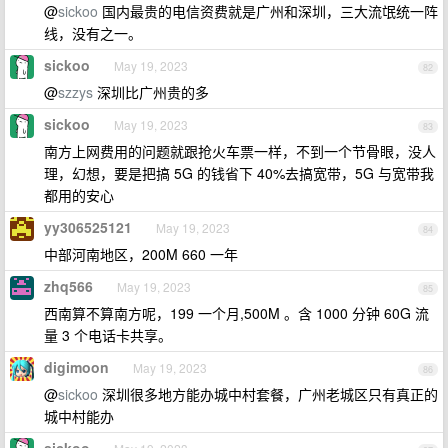
@
sickoo
国内最贵的电信资费就是广州和深圳，三大流氓统一阵
线，没有之一。
sickoo
May 19, 2023
82
@
szzys
深圳比广州贵的多
sickoo
May 19, 2023
83
南方上网费用的问题就跟抢火车票一样，不到一个节骨眼，没人
理，幻想，要是把搞 5G 的钱省下 40%去搞宽带，5G 与宽带我
都用的安心
yy306525121
May 19, 2023
84
中部河南地区，200M 660 一年
zhq566
May 19, 2023
85
西南算不算南方呢，199 一个月,500M 。含 1000 分钟 60G 流
量 3 个电话卡共享。
digimoon
May 19, 2023
86
@
sickoo
深圳很多地方能办城中村套餐，广州老城区只有真正的
城中村能办