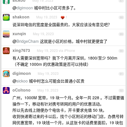
sickoo
May 19, 2023
87
@
digimoon
城中村比小区可贵多了。
shakoon
May 19, 2023
1
88
说深圳电信的宽度是全国最贵的，大家应该没有意见吧？
xunqin
May 19, 2023
89
@
BridgeCham
这就是小区的价格，城中村就更便宜了
xing7673
May 19, 2023 via iPhone
90
有人需要深圳宽带吗？我下个月离开深圳，1800/至少 500m
（不确定 1000m 的优惠政策是否可以持续）
digimoon
May 19, 2023
91
@
sickoo
城中村怎么可能会比普通小区贵
oColtono
May 19, 2023
92
广州，1000M 宽带，19 块一个月。全年一共 228 。不过需要骚
操作一下，移动有针对携号转网的用户的优惠活动。
所以先去线上随便办个电信卡，开卡要求充值 50 块。
收到快递寄过来的卡以后，找个小区附近的移动门店，办携号转
网优惠宽带，19 块钱一个月，从这张卡的话费里面扣，19 块包