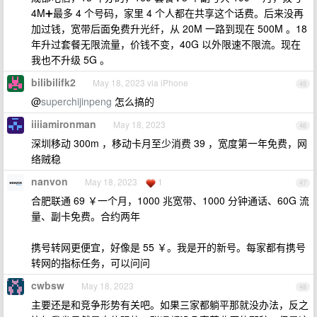
4M➕最多 4 个号码，家里 4 个人都在共享这个话费。后来没再
加过钱，宽带后面免费升光纤，从 20M 一路到现在 500M 。18
年升过套餐无限流量，价钱不变，40G 以外限速不限流。现在
我也不升级 5G 。
bilibilifk2
May 18, 2023 via iPhone
45
@
superchijinpeng
怎么搞的
iiiiamironman
May 18, 2023
46
深圳移动 300m ，移动卡月至少消费 39 ，宽度第一年免费，网
络贼稳
nanvon
May 18, 2023
1
47
合肥联通 69 ￥一个月，1000 兆宽带、1000 分钟通话、60G 流
量、副卡免费。合约两年
携号转网更便宜，好像是 55 ￥。我是开的新号。每家都有携号
转网的指标任务，可以问问
cwbsw
May 18, 2023
48
主要还是和竞争形势有关吧。如果三家都躺平那就没办法，反之