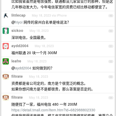
比如我省虽然是电信强势，联通都没几家营业厅的那种，但是这
几年移动发大力，今年电信家宽的资费已经比移动都便宜了。
littlecap
May 18, 2023 via iPhone
49
@
hiyoi
网传的泉州白名单是啥说法？
sickoo
May 18, 2023
50
深圳电信，全国最贵。
aydd2004
May 18, 2023
51
福州联通 20 块一个月 300M
leafre
May 18, 2023
52
@
aydd2004
如何做到的？
filtrate
May 18, 2023
53
资费都是省公司定的，南方是个很宽泛的概念。
如果你想问南方是不是都很贵，那么答案是否定的。
filtrate
May 18, 2023
54
随便找了一家，福州电信 480 一年 200M
https://detail.tmall.com/item.htm?id=682988802330
但是我觉得还是很贵，楼主肯定能找到更便宜的套餐，推荐几个