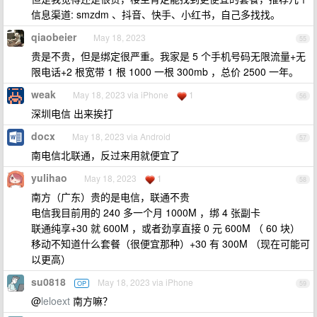
信息渠道: smzdm 、抖音、快手、小红书，自己多找找。
qiaobeier
May 18, 2023
55
贵是不贵，但是绑定很严重。我家是 5 个手机号码无限流量+无
限电话+2 根宽带 1 根 1000 一根 300mb ，总价 2500 一年。
weak
May 18, 2023 via iPhone
1
56
深圳电信 出来挨打
docx
May 18, 2023 via Android
57
南电信北联通，反过来用就便宜了
yulihao
May 18, 2023
1
58
南方（广东）贵的是电信，联通不贵
电信我目前用的 240 多一个月 1000M ，绑 4 张副卡
联通纯享+30 就 600M ，或者劲享直接 0 元 600M （ 60 块）
移动不知道什么套餐（很便宜那种）+30 有 300M （现在可能可
以更高）
su0818
May 18, 2023 via iPhone
OP
59
@
leloext
南方嘛？