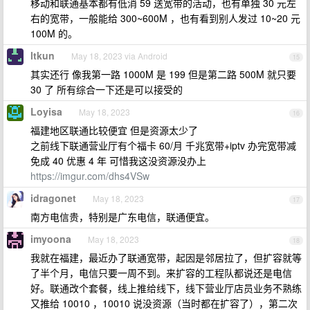
移动和联通基本都有低消 59 送宽带的活动，也有单独 30 元左
右的宽带，一般能给 300~600M ，也有看到别人发过 10~20 元
100M 的。
ltkun
May 18, 2023 via Android
15
其实还行 像我第一路 1000M 是 199 但是第二路 500M 就只要
30 了 所有综合一下还是可以接受的
Loyisa
May 18, 2023
16
福建地区联通比较便宜 但是资源太少了
之前线下联通营业厅有个福卡 60/月 千兆宽带+iptv 办完宽带减
免成 40 优惠 4 年 可惜我这没资源没办上
https://imgur.com/dhs4VSw
idragonet
May 18, 2023
17
南方电信贵，特别是广东电信，联通便宜。
imyoona
May 18, 2023
18
我就在福建，最近办了联通宽带，起因是邻居拉了，但扩容就等
了半个月，电信只要一周不到。来扩容的工程队都说还是电信
好。联通改个套餐，线上推给线下，线下营业厅店员业务不熟练
又推给 10010 ，10010 说没资源（当时都在扩容了），第二次