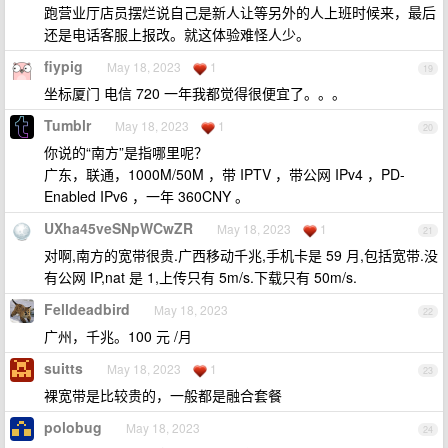
跑营业厅店员摆烂说自己是新人让等另外的人上班时候来，最后
还是电话客服上报改。就这体验难怪人少。
fiypig
May 18, 2023
1
19
坐标厦门 电信 720 一年我都觉得很便宜了。。。
Tumblr
May 18, 2023
1
20
你说的“南方”是指哪里呢？
广东，联通，1000M/50M ，带 IPTV ，带公网 IPv4 ，PD-
Enabled IPv6 ，一年 360CNY 。
UXha45veSNpWCwZR
May 18, 2023
1
21
对啊,南方的宽带很贵.广西移动千兆,手机卡是 59 月,包括宽带.没
有公网 IP,nat 是 1,上传只有 5m/s.下载只有 50m/s.
Felldeadbird
May 18, 2023
22
广州，千兆。100 元 /月
suitts
May 18, 2023
1
23
裸宽带是比较贵的，一般都是融合套餐
polobug
May 18, 2023
24