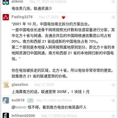
alikesi
May 17, 2023 via Android
1
电信贵几倍，联通资源少
Fading2276
May 17, 2023
1
2
“2001 年 10 月，中国电信南北拆分的方案出台。
一是中国电信长途骨干网将按照光纤数和信道容量进行分家，其
中北方十省与网通、吉通合并后的中国网络通信集团公司占有
30%，南方和西部 21 省组成新的中国电信占有 70%。
第二个原则是本地接入网将按照属地原则划分，即北方十省的本
地网资源归中国网通，南方和西部 21 省的本地网归新的中国电
信。”
你在电信被拆走的区域，北方十省，所以电信非常非常的便宜。
就像南方 21 省的联通宽带的价格。
glasslion
May 17, 2023
3
上海算南方的话，联通宽带 300M ，1 块钱 1 月
su0818
May 17, 2023 via iPhone
OP
4
@
testver
怪不得，看到南方电信价格简直吓人
lefthand2006
May 17, 2023 via iPhone
5