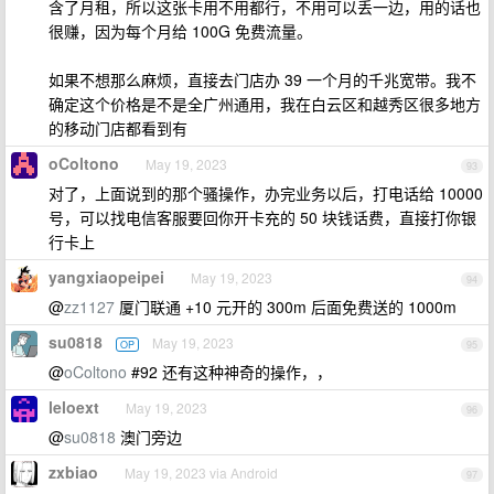
含了月租，所以这张卡用不用都行，不用可以丢一边，用的话也
很赚，因为每个月给 100G 免费流量。
如果不想那么麻烦，直接去门店办 39 一个月的千兆宽带。我不
确定这个价格是不是全广州通用，我在白云区和越秀区很多地方
的移动门店都看到有
oColtono
May 19, 2023
93
对了，上面说到的那个骚操作，办完业务以后，打电话给 10000
号，可以找电信客服要回你开卡充的 50 块钱话费，直接打你银
行卡上
yangxiaopeipei
May 19, 2023
94
@
zz1127
厦门联通 +10 元开的 300m 后面免费送的 1000m
su0818
May 19, 2023
OP
95
@
oColtono
#92 还有这种神奇的操作，，
leloext
May 19, 2023
96
@
su0818
澳门旁边
zxbiao
May 19, 2023 via Android
97