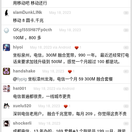
用移动吧 移动还行
slamDunkLINk
May 18, 2023
38
移动 8 圆卡,千兆
QKgf555H87Fp0cth
May 18, 2023
39
100M ，800 多
hiyoi
May 18, 2023 via Android
1
40
坐标泉州，电信，300M 融合宽带，990 一年。 最近还经常打电
话来要求加钱升级到 500M ，感觉一个月超过 100 都是坑。
handshake
May 18, 2023
1
41
@
fiypig
坐标漳州龙海，电信一个月 59 300M 融合套餐
hst001
May 18, 2023 via Android
42
电信普遍都很贵，一线城市更贵
xuelu520
May 18, 2023
1
43
深圳电信老用户， 融合千兆宽带，每月 209 ，你觉得这贵不贵
shockerli
May 18, 2023
44
成都电信，13 年办的，169 套餐➕3 个副号共 199 一月，拨号