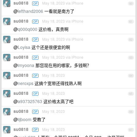
su0818
May 18, 2023 via iPhone
OP
60
@
lefthand2006
一看就是南方了
su0818
May 18, 2023 via iPhone
OP
61
@
q000q000
这价格，真贵啊
su0818
May 18, 2023 via iPhone
OP
62
@
Loyisa
这个还是很便宜的啊
su0818
May 18, 2023 via iPhone
OP
63
@
imyoona
那您现在用的哪家，多钱啊？
su0818
May 18, 2023
OP
64
@
neroxps
这搞个宽带还得找熟人啊
su0818
May 18, 2023
OP
65
@
a937325763
这价格太高了吧
su0818
May 18, 2023
OP
66
@
iijboom
受教了
su0818
May 18, 2023
OP
67