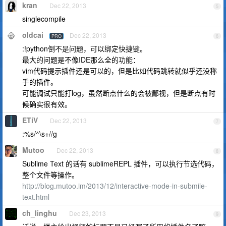
kran
Dec 22, 2013
5
singlecompile
oldcai
Dec 22, 2013
PRO
6
:!python倒不是问题，可以绑定快捷键。
最大的问题是不像IDE那么全的功能：
vim代码提示插件还是可以的，但是比如代码跳转就似乎还没称
手的插件。
可能调试只能打log，虽然断点什么的会被鄙视，但是断点有时
候确实很有效。
ETiV
Dec 22, 2013
7
:%s/^\s+//g
Mutoo
Dec 22, 2013
8
Sublime Text 的话有 sublimeREPL 插件，可以执行节选代码，
整个文件等操作。
http://blog.mutoo.im/2013/12/interactive-mode-in-submile-
text.html
ch_linghu
Dec 23, 2013
9