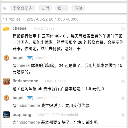
麦金会员点
支付
周一
下单
11 replies
•
2023-05-22 20:43:36 +08:00
cheese
May 21, 2023
1
建设银行信用卡 云闪付 40-16 ，每天等着麦当劳的午饭时间第
一时间点，都能出优惠。然后买那个 26 的板烧套餐，会提示你
开卡，你确定，然后去付款，刚好四十
bagel
May 21, 2023
OP
2
@
cheese
你说的我知道，24 还是贵了。我用的优惠要做到 15
元吃撑的。
findsomeone
May 21, 2023
3
这个在闲鱼搜 oh 麦卡就行了 基本也是 1-1.5 元代点
bagel
May 21, 2023
OP
4
@
findsomeone
我主贴说了，要用支付优惠
ouqihang
May 21, 2023 via Android
5
@
findsomeone
基本都要 2 块了，1 块 5 都少见。