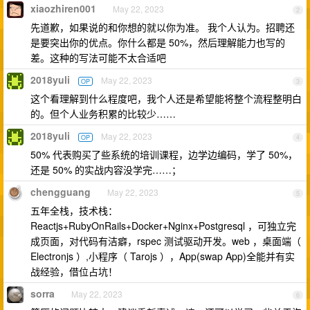
xiaozhiren001
May 22, 2023
2
先道歉，如果说的和你想的就以你为准。 我个人认为。招聘还
是要突出你的优点。你什么都是 50%，然后理解能力也写的
差。这种的写法可能不太合适吧
2018yuli
May 22, 2023
OP
3
这个看理解到什么程度吧，我个人还是希望能将整个流程整明白
的。但个人业务积累的比较少……
2018yuli
May 22, 2023
OP
4
50% 代表购买了些系统的培训课程，边学边编码，学了 50%，
还是 50% 的实战内容没学完……；
chengguang
May 22, 2023
5
五年全栈，技术栈：
Reactjs+RubyOnRails+Docker+Nginx+Postgresql ，可独立完
成页面，对代码有洁癖，rspec 测试驱动开发。web ，桌面端（
Electronjs ）,小程序（ Tarojs ），App(swap App)全能并有实
战经验，借位占坑！
sorra
May 22, 2023
6