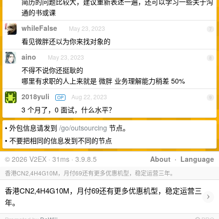
简历的问题比较大，建议重新表述一遍，还可以学习一些关于沟
通的书或课
whileFalse
May 23, 2023
7
看见微胖还以为你来找对象的
aino
May 23, 2023
8
不得不说你还挺耿的
哪里有求职的人上来就是 微胖 业务理解能力稍差 50%
2018yuli
Aug 22, 2023
OP
9
3 个月了，0 面试，什么水平？
• 外包信息请发到
/go/outsourcing
节点。
• 不要把相同的信息发到不同的节点
© 2026 V2EX · 31ms · 3.9.8.5
About
·
Language
香港CN2,4H4G10M，月付69还有更多优惠机型，稳定运营三年。
香港CN2,4H4G10M，月付69还有更多优惠机型，稳定运营三
›
年。