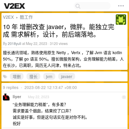
V2EX
酷工作
›
10 年 增删改查 javaer，微胖。能独立完
成 需求解析，设计，前后端落地。
By
2018yuli
at May 22, 2023 · 3120 views
擅长通讯领域，熟练使用原生 Netty ，Vertx ，了解 Jvm 语言 kotlin
50%，了解 go 语言 50%。擅长微服务架构，业务理解能力稍差，人
在长沙，已离职，简历无人问津，特来占坑。
增删
擅长
jvm
javaer
9 replies
•
2023-08-22 12:13:47 +08:00
liyer
May 22, 2023
1
“业务理解能力稍差”，有多差？
需求要盖个烟囱，结果挖了口井？
诚实是好事，但是这句话实在是对你不利。
祝好