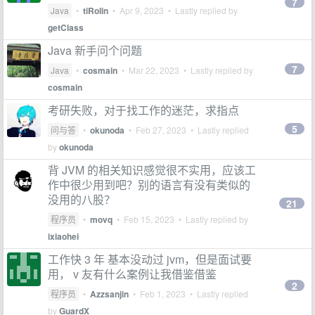
7
Java
•
tiRolin
•
Apr 9, 2023
• Lastly replied by
getClass
Java 新手问个问题
7
Java
•
cosmain
•
Mar 22, 2023
• Lastly replied by
cosmain
考研失败，对于找工作的迷茫，求指点
5
问与答
•
okunoda
•
Feb 27, 2023
• Lastly replied
by
okunoda
背 JVM 的相关知识感觉很不实用，应该工
作中很少用到吧？别的语言有没有类似的
没用的八股？
21
程序员
•
movq
•
Feb 15, 2023
• Lastly replied by
ixiaohei
工作快 3 年 基本没动过 jvm，但是面试要
用， v 友有什么案例让我借鉴借鉴
2
程序员
•
Azzsanjin
•
Feb 1, 2023
• Lastly replied
by
GuardX