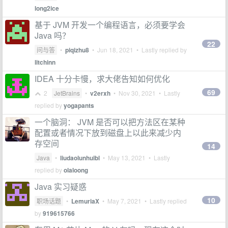
long2ice
基于 JVM 开发一个编程语言，必须要学会
Java 吗？
22
问与答
•
piqizhu8
•
Jun 18, 2021
• Lastly replied by
litchinn
IDEA 十分卡慢，求大佬告知如何优化
69
2
JetBrains
•
v2erxh
•
Nov 30, 2021
• Lastly
replied by
yogapants
一个脑洞： JVM 是否可以把方法区在某种
配置或者情况下放到磁盘上以此来减少内
存空间
14
Java
•
liudaolunhuibl
•
May 13, 2021
• Lastly
replied by
olaloong
Java 实习疑惑
10
职场话题
•
LemuriaX
•
May 7, 2021
• Lastly replied
by
919615766