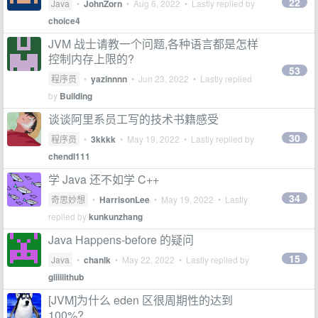
22
Java
•
JohnZorn
•
Aug 6, 2022
• Lastly replied by
choice4
JVM 战士请教一个问题,各种语言都是怎样
控制内存上限的?
53
程序员
•
yazinnnn
•
Jun 23, 2022
• Lastly replied
by
Building
谈谈阿里系员工写的技术书籍感受
30
程序员
•
3kkkk
•
May 19, 2022
• Lastly replied by
chendl111
学 Java 还不如学 C++
34
奇思妙想
•
HarrisonLee
•
May 19, 2022
• Lastly
replied by
kunkunzhang
Java Happens-before 的疑问
15
Java
•
chanlk
•
May 22, 2022
• Lastly replied by
giiiiiithub
[JVM]为什么 eden 区很周期性的达到
100%?