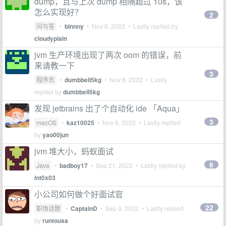
dump，且与上次 dump 相隔超过 10s，该
怎么实现好？
2
问与答
•
binnny
•
Nov 8, 2022
• Lastly replied by
cloudyplain
jvm 生产环境出现了两次 oom 的错误，前
来请教一下
3
程序员
•
dumbbell5kg
•
Nov 8, 2022
• Lastly
replied by
dumbbell5kg
发现 jetbrains 出了个自动化 ide 「Aqua」
3
macOS
•
kaz10025
•
Nov 6, 2022
• Lastly replied
by
yao00jun
jvm 堆大小，蚂蚁面试
6
Java
•
badboy17
•
Sep 21, 2022
• Lastly replied by
int0x03
小公司如何做个好面试官
22
职场话题
•
CaptainD
•
Sep 9, 2022
• Lastly replied
by
runtousa