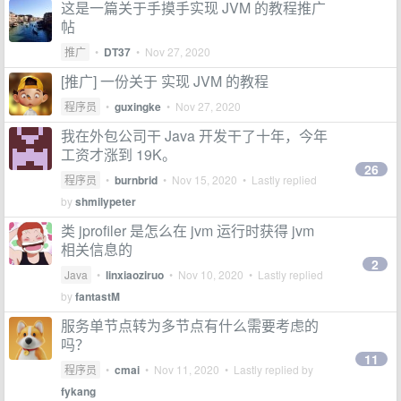
这是一篇关于手摸手实现 JVM 的教程推广
帖
推广
•
DT37
•
Nov 27, 2020
[推广] 一份关于 实现 JVM 的教程
程序员
•
guxingke
•
Nov 27, 2020
我在外包公司干 Java 开发干了十年，今年
工资才涨到 19K。
26
程序员
•
burnbrid
•
Nov 15, 2020
• Lastly replied
by
shmilypeter
类 jprofiler 是怎么在 jvm 运行时获得 jvm
相关信息的
2
Java
•
linxiaoziruo
•
Nov 10, 2020
• Lastly replied
by
fantastM
服务单节点转为多节点有什么需要考虑的
吗？
11
程序员
•
cmai
•
Nov 11, 2020
• Lastly replied by
fykang