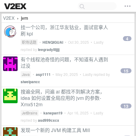
V2EX
jvm
›
挂一个公司，浙江华友钴业，面试官拿人
刷 kpi
4
职场话题
•
HENQIGUAI
•
Oct 30, 2025
• Lastly
replied by
leegradyllljjjj
有个线程池奇怪的问题，不知道有人遇到
过没
15
Java
•
asp1111
•
May 20, 2025
• Lastly replied by
siweipancc
搜遍全网，问遍 ai 都找不到解决方案，
idea 如何设置全局应用的 jvm 的参数-
Xmx512m
13
JetBrains
•
kanepan19
•
Apr 16, 2025
• Lastly
replied by
asd999cxcx
发现一个新的 JVM 构建工具 Mill