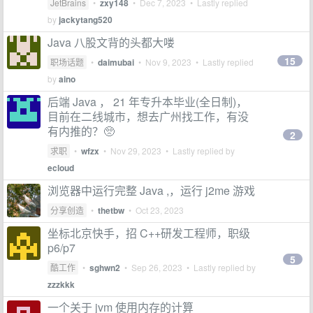
JetBrains
•
zxy148
•
Dec 7, 2023
• Lastly replied
by
jackytang520
Java 八股文背的头都大喽
15
职场话题
•
daimubai
•
Nov 9, 2023
• Lastly replied
by
aino
后端 Java ， 21 年专升本毕业(全日制)，
目前在二线城市，想去广州找工作，有没
有内推的？🥺
2
求职
•
wfzx
•
Nov 29, 2023
• Lastly replied by
ecloud
浏览器中运行完整 Java ,，运行 j2me 游戏
分享创造
•
thetbw
•
Oct 23, 2023
坐标北京快手，招 C++研发工程师，职级
p6/p7
5
酷工作
•
sghwn2
•
Sep 26, 2023
• Lastly replied by
zzzkkk
一个关于 jvm 使用内存的计算