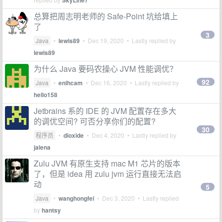
SkyLine7
总算把周志明老师的 Safe-Point 坑给填上
了
3
Java
•
lewis89
•
Dec 19, 2020
• Lastly replied by
lewis89
为什么 Java 要码农操心 JVM 性能调优？
92
Java
•
enihcam
•
Dec 16, 2020
• Lastly replied by
hello158
Jetbrains 系的 IDE 的 JVM 配置存在多大
的调优空间? 可否分享你们的配置?
30
程序员
•
dioxide
•
Dec 4, 2020
• Lastly replied by
jalena
Zulu JVM 有原生支持 mac M1 芯片的版本
了，但是 idea 用 zulu jvm 运行直接无法启
动
5
Java
•
wanghongfei
•
Dec 3, 2020
• Lastly replied
by
hantsy