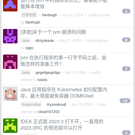
能降本增效
2
分享创造
•
hanhugh
•
Jun 20, 2024
• Lastly replied
by
hanhugh
[求助]关于一个 jvm 崩溃的问题
8
Java
•
dirtydeeds
•
May 21, 2024
• Lastly replied
by
cppc
jvm 在执行程序的第一行字节码之前，会
做怎样的准备工作？
7
Java
•
gegeligegeligo
•
Apr 19, 2024
• Lastly
replied by
luozic
Java 应用程序在 Kubernetes 如何配置内
存，最大限度避免容器 OOMKilled
10
Kubernetes
•
Ayanokouji
•
Jan 12, 2024
• Lastly
replied by
cloud107202
IDEA 正式版 2023.3 打不开，一直用的
2023.3RC 的预览版可以打开
3