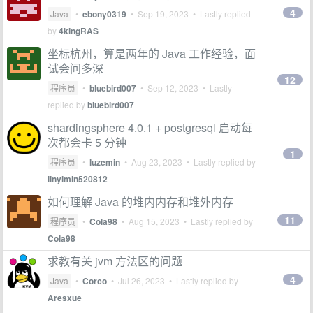
4
Java
•
ebony0319
•
Sep 19, 2023
• Lastly replied
by
4kingRAS
坐标杭州，算是两年的 Java 工作经验，面
试会问多深
12
程序员
•
bluebird007
•
Sep 12, 2023
• Lastly
replied by
bluebird007
shardingsphere 4.0.1 + postgresql 启动每
次都会卡 5 分钟
1
程序员
•
luzemin
•
Aug 23, 2023
• Lastly replied by
linyimin520812
如何理解 Java 的堆内内存和堆外内存
11
程序员
•
Cola98
•
Aug 15, 2023
• Lastly replied by
Cola98
求教有关 jvm 方法区的问题
4
Java
•
Corco
•
Jul 26, 2023
• Lastly replied by
Aresxue