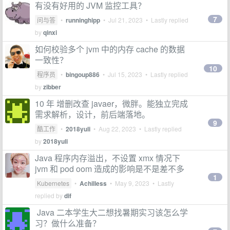
有没有好用的 JVM 监控工具？
7
问与答
•
runninghipp
•
Jul 21, 2023
• Lastly replied
by
qinxi
如何校验多个 jvm 中的内存 cache 的数据
一致性？
10
程序员
•
bingoup886
•
Jul 15, 2023
• Lastly replied
by
zibber
10 年 增删改查 javaer，微胖。能独立完成
需求解析，设计，前后端落地。
9
酷工作
•
2018yuli
•
Aug 22, 2023
• Lastly replied
by
2018yuli
Java 程序内存溢出，不设置 xmx 情况下
jvm 和 pod oom 造成的影响是不是差不多
1
Kubernetes
•
Achilless
•
May 9, 2023
• Lastly
replied by
dif
​ Java 二本学生大二想找暑期实习该怎么学
习？做什么准备？