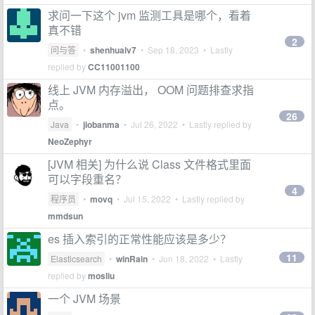
求问一下这个 jvm 监测工具是哪个，看着
真不错
2
问与答
•
shenhualv7
•
Sep 18, 2023
• Lastly
replied by
CC11001100
线上 JVM 内存溢出， OOM 问题排查求指
点。
26
Java
•
jiobanma
•
Jul 26, 2022
• Lastly replied by
NeoZephyr
[JVM 相关] 为什么说 Class 文件格式里面
可以字段重名？
4
程序员
•
movq
•
Jul 15, 2022
• Lastly replied by
mmdsun
es 插入索引的正常性能应该是多少？
11
Elasticsearch
•
winRain
•
Jun 18, 2022
• Lastly
replied by
mosliu
一个 JVM 场景