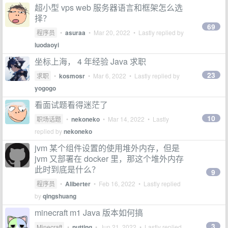
超小型 vps web 服务器语言和框架怎么选
择？
69
程序员
•
asuraa
•
Mar 20, 2022
• Lastly replied by
luodaoyi
坐标上海， 4 年经验 Java 求职
23
求职
•
kosmosr
•
Mar 6, 2022
• Lastly replied by
yogogo
看面试题看得迷茫了
10
职场话题
•
nekoneko
•
Mar 14, 2022
• Lastly
replied by
nekoneko
jvm 某个组件设置的使用堆外内存，但是
jvm 又部署在 docker 里，那这个堆外内存
此时到底是什么？
9
程序员
•
Aliberter
•
Feb 16, 2022
• Lastly replied
by
qingshuang
minecraft m1 Java 版本如何搞
3
Minecraft
•
nutting
•
Jun 21, 2022
• Lastly replied