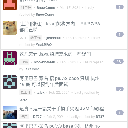
1
问与答
•
SnowCome
•
Mar 17, 2021
• Lastly
replied by
SnowCome
[上海][张江][ Java ]架构方向， P6/P7/P8，
部门直聘
1
1
酷工作
•
jasontsai
•
Feb 18, 2021
• Lastly
replied by
YouLMAO
这几天看 Java 招聘需求的一些疑问
23
Java
•
rd554259440
•
Feb 5, 2021
• Lastly replied
by
Takamine
阿里巴巴-菜鸟 招 p6/7/8 base 深圳 杭州
16 薪 可以预约年后面试
5
酷工作
•
talex
•
Feb 22, 2021
• Lastly replied by
talex
这真不是一篇关于手摸手实现 JVM 的教程
1
推广
•
DT37
•
Feb 2, 2021
• Lastly replied by
DT37
阿里巴巴-菜鸟 p6/7/8 base 深圳 杭州 16