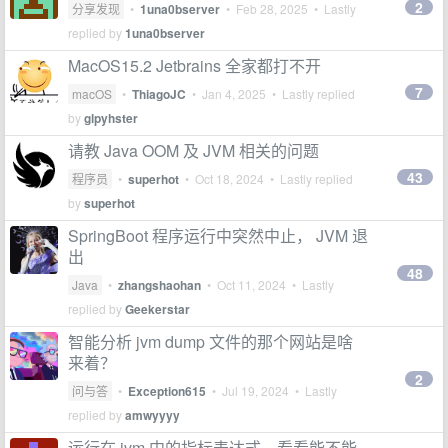
2
分享发现
•
1una0bserver
•
Feb 28, 2025
• Lastly
replied by
1una0bserver
MacOS15.2 Jetbrains 全家都打不开
7
macOS
•
ThiagoJC
•
Jan 4, 2025
• Lastly replied
by
glpyhster
请教 Java OOM 及 JVM 相关的问题
43
程序员
•
superhot
•
Oct 18, 2024
• Lastly replied
by
superhot
SpringBoot 程序运行中突然中止， JVM 退
出
48
Java
•
zhangshaohan
•
Oct 11, 2024
• Lastly
replied by
Geekerstar
智能分析 jvm dump 文件的那个网站是啥
来着？
2
问与答
•
Exception615
•
Jul 19, 2024
• Lastly
replied by
amwyyyy
运行在 jvm 中的指标表达式，看看能不能