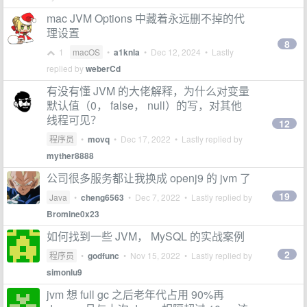
mac JVM Options 中藏着永远删不掉的代
理设置
8
1
macOS
•
a1knla
•
Dec 12, 2024
• Lastly
replied by
weberCd
有没有懂 JVM 的大佬解释，为什么对变量
默认值（0， false， null）的写，对其他
线程可见？
12
程序员
•
movq
•
Dec 17, 2022
• Lastly replied by
myther8888
公司很多服务都让我换成 openj9 的 jvm 了
19
Java
•
cheng6563
•
Dec 7, 2022
• Lastly replied by
Bromine0x23
如何找到一些 JVM， MySQL 的实战案例
2
程序员
•
godfunc
•
Nov 15, 2022
• Lastly replied by
simonlu9
jvm 想 full gc 之后老年代占用 90%再