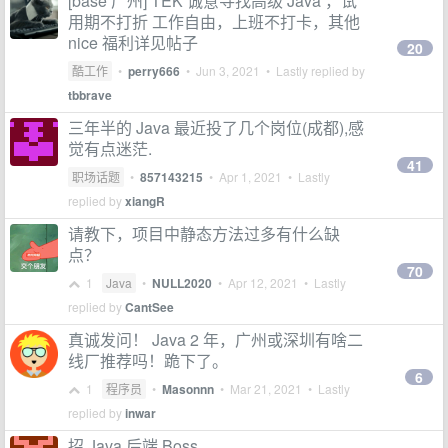
[base 广州] TEK 诚意寻找高级 Java ，试
用期不打折 工作自由，上班不打卡，其他
nice 福利详见帖子
20
酷工作
•
perry666
•
Jun 3, 2021
• Lastly replied by
tbbrave
三年半的 Java 最近投了几个岗位(成都),感
觉有点迷茫.
41
职场话题
•
857143215
•
Apr 1, 2021
• Lastly
replied by
xiangR
请教下，项目中静态方法过多有什么缺
点？
70
1
Java
•
NULL2020
•
Apr 12, 2021
• Lastly
replied by
CantSee
真诚发问！ Java 2 年，广州或深圳有啥二
线厂推荐吗！跪下了。
6
1
程序员
•
Masonnn
•
Mar 21, 2021
• Lastly
replied by
inwar
招 Java 后端 Boss