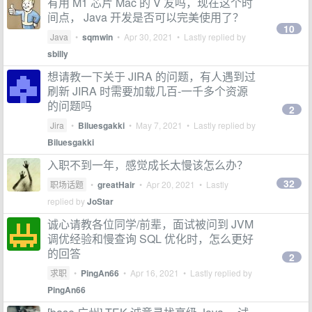
有用 M1 芯片 Mac 的 V 友吗，现在这个时
间点， Java 开发是否可以完美使用了？
10
Java
•
sqmwin
•
Apr 30, 2021
• Lastly replied by
sbilly
想请教一下关于 JIRA 的问题，有人遇到过
刷新 JIRA 时需要加载几百-一千多个资源
的问题吗
2
Jira
•
Biluesgakki
•
May 7, 2021
• Lastly replied by
Biluesgakki
入职不到一年，感觉成长太慢该怎么办？
32
职场话题
•
greatHair
•
Apr 20, 2021
• Lastly
replied by
JoStar
诚心请教各位同学/前辈，面试被问到 JVM
调优经验和慢查询 SQL 优化时，怎么更好
的回答
2
求职
•
PingAn66
•
Apr 16, 2021
• Lastly replied by
PingAn66