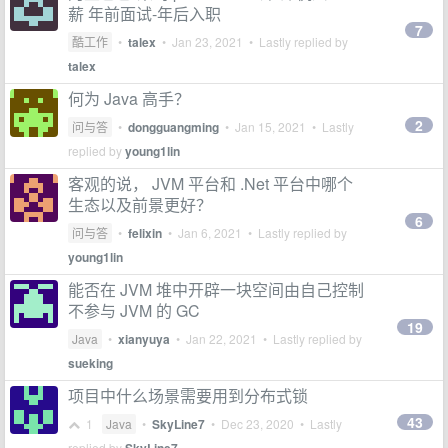
薪 年前面试-年后入职
7
酷工作
•
talex
•
Jan 23, 2021
• Lastly replied by
talex
何为 Java 高手？
2
问与答
•
dongguangming
•
Jan 15, 2021
• Lastly
replied by
young1lin
客观的说， JVM 平台和 .Net 平台中哪个
生态以及前景更好？
6
问与答
•
felixin
•
Jan 6, 2021
• Lastly replied by
young1lin
能否在 JVM 堆中开辟一块空间由自己控制
不参与 JVM 的 GC
19
Java
•
xianyuya
•
Jan 22, 2021
• Lastly replied by
sueking
项目中什么场景需要用到分布式锁
43
1
Java
•
SkyLine7
•
Dec 23, 2020
• Lastly
replied by