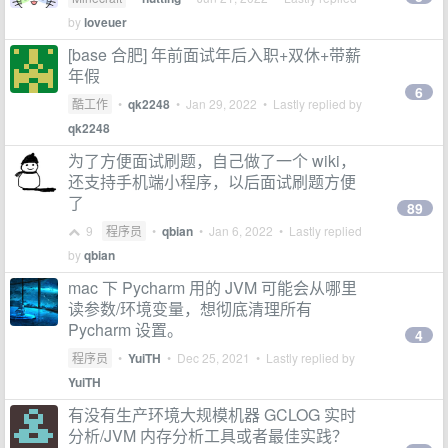
by
loveuer
[base 合肥] 年前面试年后入职+双休+带薪
年假
6
酷工作
•
qk2248
•
Jan 29, 2022
• Lastly replied by
qk2248
为了方便面试刷题，自己做了一个 wiki，
还支持手机端小程序，以后面试刷题方便
了
89
9
程序员
•
qbian
•
Jan 6, 2022
• Lastly replied
by
qbian
mac 下 Pycharm 用的 JVM 可能会从哪里
读参数/环境变量，想彻底清理所有
Pycharm 设置。
4
程序员
•
YuiTH
•
Dec 25, 2021
• Lastly replied by
YuiTH
有没有生产环境大规模机器 GCLOG 实时
分析/JVM 内存分析工具或者最佳实践？