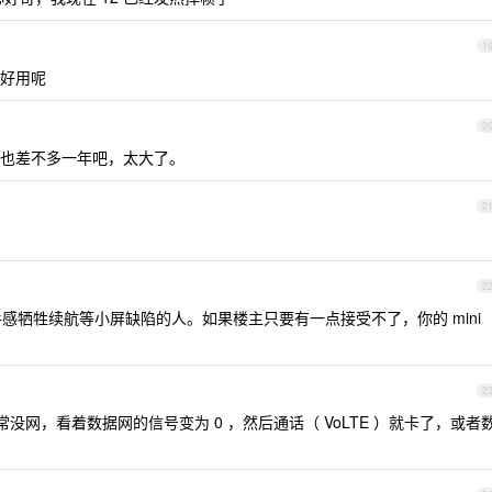
1
个好用呢
2
了也差不多一年吧，太大了。
2
2
手感牺牲续航等小屏缺陷的人。如果楼主只要有一点接受不了，你的 mini
2
经常没网，看着数据网的信号变为 0 ，然后通话（ VoLTE ）就卡了，或者