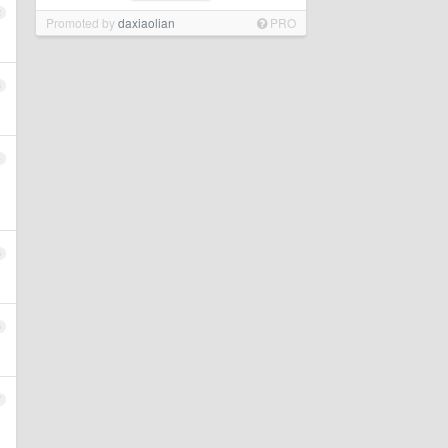
2
Promoted by
daxiaolian
PRO
3
4
5
6
7