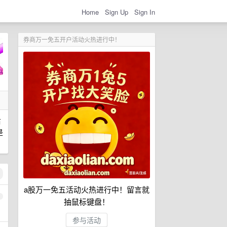
Home
Sign Up
Sign In
券商万一免五开户活动火热进行中！
右
是
a股万一免五活动火热进行中！留言就
1
抽鼠标键盘！
参与活动