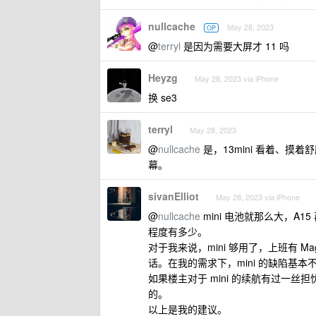
nullcache
May 28, 2023
OP
@
terryl
是因为需要大屏才 11 吗
Heyzg
May 28, 2023 via iPhone
换 se3
terryl
May 28, 2023
@
nullcache
是，13mini 看着、摸
幕。
sivanElliot
May 28, 2023 via iPhone
@
nullcache
mini 电池就那么大，A
程度有多少。
对于我来说，mini 够用了，上班有 MagS
话。在我的需求下，mini 的缺陷基
如果楼主对于 mini 的续航有过一丝担忧 
的。
以上是我的建议。