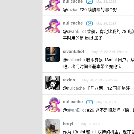
nullcache
May 28, 2023
OP
@
razios
#20 续航啥的哪个好
nullcache
May 28, 2023
OP
@
sivanElliot
续航，肯定比我的 79 电池
平时用的是 ipad 居多
sivanElliot
May 28, 2023 via iPhone
@
nullcache
我本身是 13mini 用户
吧，出门时间长基本带个充电宝
razios
May 28, 2023 via iPhone
@
nullcache
半斤八两，12 可能略好
nullcache
May 28, 2023
OP
@
sivanElliot
#26 这不是很差吗（恼
terryl
May 28, 2023
作为 13mini 和 11 双持的机主，现