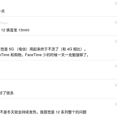
一点
iPhone
2 换首发 13mini
强烈的感觉是 5G （电信）用起来终于不烫了（和 4G 相比）。
ime 和购物，FaceTime 少的时候一天一充勉强够了。
感受好了很多.
 ，只要不是冬天就会持续发热，我感觉是 12 系列整个的问题