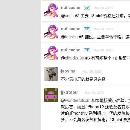
nullcache
May 28, 2023
OP
@
snsn
#2 主要 13mini 价格还好
nullcache
May 28, 2023
OP
@
teasick
#5 细说，主要拿他干啥，这么
nullcache
May 28, 2023
OP
@
cloud2000
#6 有可能整个 12 系
jaoyina
May 28, 2023
不介意小屏的就是好选择。
jjxtrotter
May 28, 2023
@
wonderfulcxm
如果能接受小屏幕，那
就厉害，而且 iPhone12 还会莫
片的 iPhone13 系列把上一代
多，不会莫名发热和掉电，13mini 虽