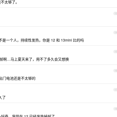
可能不太够了。
1
1
不是一个人，持续性发热，你是 12 和 13mini 比的吗
1
热，掉帧啊…马上夏天来了，用不了多久会又想换
1
4 ，出门电池还是不太够的
1
久了
1
心好奇，我现在 12 已经发热掉帧了