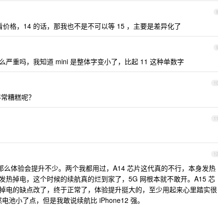
啦，看价格，14 的话，那我也不是不可以等 15 ，主要是差异化了
严重吗，我知道 mini 是整体字变小了，比起 11 这种单数字
1
都非常糟糕呢？
1
1
么体验会提升不少。两个我都用过，A14 芯片这代真的不行，本身发热
名其妙发热掉电，这个时候的续航真的烂到家了，5G 网根本就不敢开。A15 芯
的发热和掉电的缺点改了，终于正常了，体验提升挺大的，至少用起来心里踏实很
然电池小了点，但是我敢说续航比 iPhone12 强。