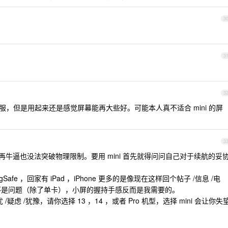
3
3
3
着舒服，但是用起来还是感觉屏幕能再大些好。可能本人真不适合 mini 的屏
3
15 再牛逼也没法突破物理限制。要用 mini 首先就得问问自己对于续航的妥
afe ，回家有 iPad ，iPhone 更多的是像现在这样回个帖子 /信息 /电
本不是问题（除了单卡），小屏的握持手感反而是我需要的。
/疑虑 /犹豫，请你选择 13 ，14 ，或者 Pro 机型，选择 mini 会让你失