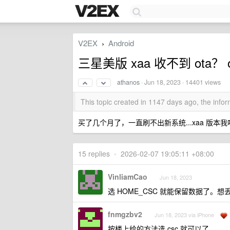
V2EX
Android
›
三星美版 xaa 收不到 ota？
athanos
·
Jun 18, 2023
· 14401 views
This topic created in 1147 days ago, the inf
买了几个月了，一直刷不出新系统...xaa 版本
15 replies
•
2026-02-07 19:05:11 +08:00
VinliamCao
Jun 18, 2023
选 HOME_CSC 就能保留数据了。想丢 kn
fnmgzbv2
Jun 18, 2023 via iPhone
按楼上给的方法选 csc 就可以了。