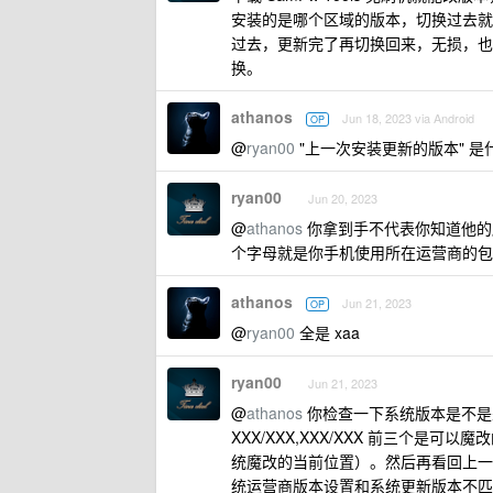
安装的是哪个区域的版本，切换过去就
过去，更新完了再切换回来，无损，也
换。
athanos
Jun 18, 2023 via Android
OP
@
ryan00
"上一次安装更新的版本" 是什
ryan00
Jun 20, 2023
@
athanos
你拿到手不代表你知道他的版本
个字母就是你手机使用所在运营商的包
athanos
Jun 21, 2023
OP
@
ryan00
全是 xaa
ryan00
Jun 21, 2023
@
athanos
你检查一下系统版本是不是处
XXX/XXX,XXX/XXX 前三个
统魔改的当前位置）。然后再看回上一
统运营商版本设置和系统更新版本不匹配