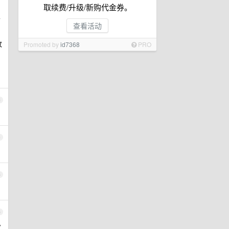
取续费/升级/新购代金券。
可
查看活动
改
Promoted by
id7368
PRO
3
4
5
6
次