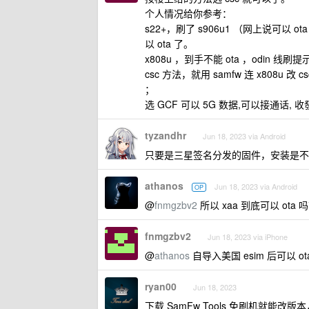
个人情况给你参考：
s22+，刷了 s906u1 （网上说可以 o
以 ota 了。
x808u ，到手不能 ota ，odi
csc 方法，就用 samfw 连 x808u 改
；
选 GCF 可以 5G 数据,可以接通话, 收發
tyzandhr
Jun 18, 2023 via Android
只要是三星签名分发的固件，安装是不会掉
athanos
Jun 18, 2023 via Android
OP
@
fnmgzbv2
所以 xaa 到底可以 ota 
fnmgzbv2
Jun 18, 2023 via iPhone
@
athanos
自导入美国 esim 后可以 ot
ryan00
Jun 18, 2023
下载 SamFw Tools 免刷机就能