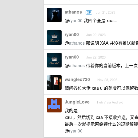
athanos
Jun 21, 2023
OP
@
ryan00
我四个全是 xaa...
ryan00
Jun 22, 2023
@
athanos
那说明 XAA 并没有推送新系统
ryan00
Jun 22, 2023
@
athanos
带着你的当前版本，上一次
wangleo730
Nov 28, 2025
请问各位大佬 xaa u 的美版可以保留数据
JungleLove
Feb 7 via Android
我的是
xau ，然后切到 xaa 不接收推送，又查
最后一次就提示网络锁什么的短期解锁、
@
ryan00