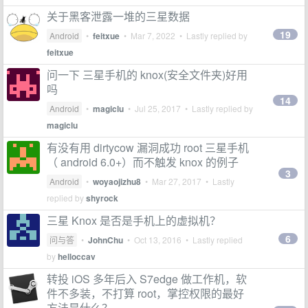
关于黑客泄露一堆的三星数据
19
Android
•
feitxue
•
Mar 7, 2022
• Lastly replied by
feitxue
问一下 三星手机的 knox(安全文件夹)好用
吗
14
Android
•
magiclu
•
Jul 25, 2017
• Lastly replied by
magiclu
有没有用 dirtycow 漏洞成功 root 三星手机
（ android 6.0+）而不触发 knox 的例子
3
Android
•
woyaojizhu8
•
Mar 27, 2017
• Lastly
replied by
shyrock
三星 Knox 是否是手机上的虚拟机？
6
问与答
•
JohnChu
•
Oct 13, 2016
• Lastly replied
by
helloccav
转投 iOS 多年后入 S7edge 做工作机，软
件不多装，不打算 root，掌控权限的最好
方法是什么？