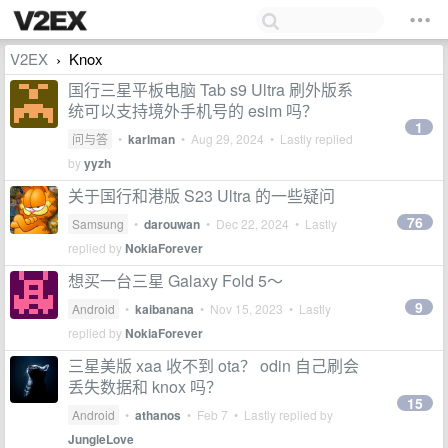
V2EX
Knox
›
国行三星平板电脑 Tab s9 Ultra 刷外版系
统可以支持境外手机号的 esim 吗？
1
问与答
•
karlman
•
Aug 29, 2024
• Lastly replied
by
yyzh
关于国行和港版 S23 Ultra 的一些疑问
76
Samsung
•
darouwan
•
Dec 22, 2024
• Lastly
replied by
NokiaForever
想买一台三星 Galaxy Fold 5～
9
Android
•
kaibanana
•
Nov 15, 2023
• Lastly
replied by
NokiaForever
三星美版 xaa 收不到 ota？ odin 自己刷会
丢失数据和 knox 吗？
15
Android
•
athanos
•
Feb 7
• Lastly replied by
JungleLove