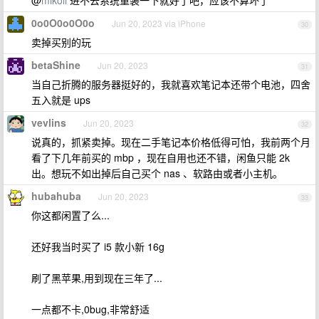
@
mikoli
进不去系统重装一下就好了吧，应该不算坏了
0o0O0o0O0o
Jun 20, 2023 via iPhone
30
卖掉买别的玩
betaShine
Jun 20, 2023
31
当自己折腾的服务器挺好的，我就喜欢笔记本还带个电池，四舍
五入就是 ups
vevlins
Jun 20, 2023
32
说真的，抓紧卖掉。现在二手笔记本价格低得可怕，我前两个月
看了下几年前买的 mbp ，现在自用也还不错，闲鱼只能 2k
出。想玩不如出掉后自己买个 nas 、软路由或者小主机。
hubahuba
Jun 20, 2023
33
你这都闲置了么...
还好我当时买了 i5 款小新 16g
刷了黑苹果,用到现在三年了...
一点都不卡,0bug,非常舒适