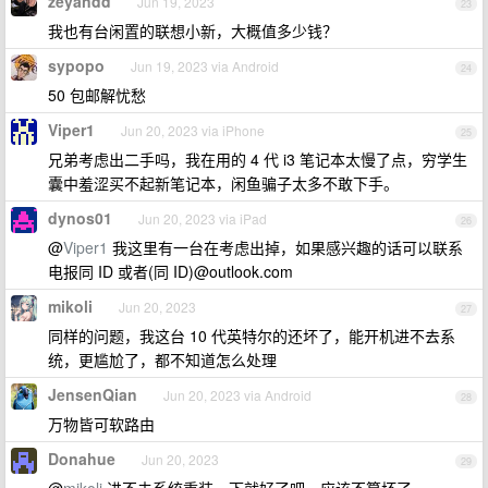
zeyandd
Jun 19, 2023
23
我也有台闲置的联想小新，大概值多少钱？
sypopo
Jun 19, 2023 via Android
24
50 包邮解忧愁
Viper1
Jun 20, 2023 via iPhone
25
兄弟考虑出二手吗，我在用的 4 代 i3 笔记本太慢了点，穷学生
囊中羞涩买不起新笔记本，闲鱼骗子太多不敢下手。
dynos01
Jun 20, 2023 via iPad
26
@
Viper1
我这里有一台在考虑出掉，如果感兴趣的话可以联系
电报同 ID 或者(同 ID)@outlook.com
mikoli
Jun 20, 2023
27
同样的问题，我这台 10 代英特尔的还坏了，能开机进不去系
统，更尴尬了，都不知道怎么处理
JensenQian
Jun 20, 2023 via Android
28
万物皆可软路由
Donahue
Jun 20, 2023
29