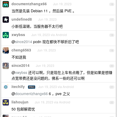
documentzhangx66
Jun 19, 2023
16
当然是先装 Debian 11 ，然后装 PVE 。
undefined8
Jun 19, 2023
17
小新低温锡，当服务器不太行吧
xwybss
Jun 19, 2023 via Android
18
@
since2014
pcdn 现在都快不够折旧了吧
cheng6563
Jun 19, 2023
19
不如送我
since2014
Jun 19, 2023
20
@
xwybss
还可以啊，只是现在上车有点晚了，但是如果是想赚
点宽带费还是没问题的，佛系一些的还可以啊
itechify
Jun 19, 2023 via Android
PRO
21
@
documentzhangx66
6 ，pve 之父
lishoujun
Jun 19, 2023 via Android
22
50 包邮解君忧