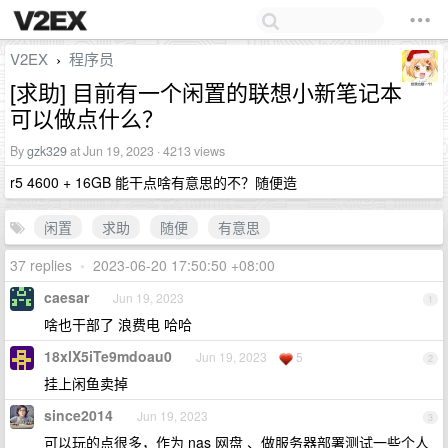
V2EX
程序员
›
[求助] 目前有一个闲置的联想小新笔记本
可以做点什么？
By
gzk329
at Jun 19, 2023 · 4213 views
r5 4600 + 16GB 能干点啥有意思的不？随便造
闲置
求助
随便
有意思
37 replies
•
2023-06-20 17:50:50 +08:00
caesar
Jun 19, 2023
1
啥也干部了 浪费电 哈哈
18xlX5iTe9mdoau0
Jun 19, 2023
5
2
挂上闲鱼卖掉
since2014
Jun 19, 2023
3
可以玩的点很多，作为 nas 网盘 、做服务器部署测试一些个人