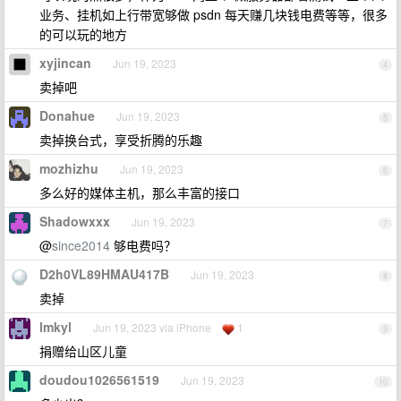
业务、挂机如上行带宽够做 psdn 每天赚几块钱电费等等，很多
的可以玩的地方
xyjincan
Jun 19, 2023
4
卖掉吧
Donahue
Jun 19, 2023
5
卖掉换台式，享受折腾的乐趣
mozhizhu
Jun 19, 2023
6
多么好的媒体主机，那么丰富的接口
Shadowxxx
Jun 19, 2023
7
@
since2014
够电费吗？
D2h0VL89HMAU417B
Jun 19, 2023
8
卖掉
lmkyl
Jun 19, 2023 via iPhone
1
9
捐赠给山区儿童
doudou1026561519
Jun 19, 2023
10