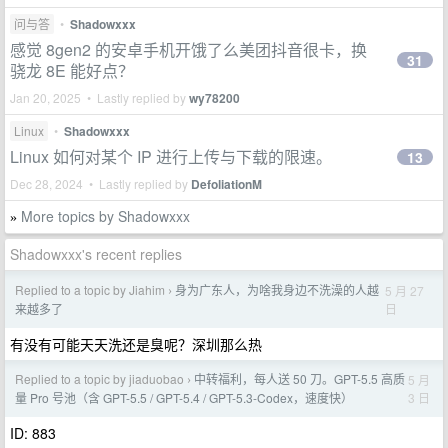
问与答
•
Shadowxxx
感觉 8gen2 的安卓手机开饿了么美团抖音很卡，换
31
骁龙 8E 能好点？
Jan 20, 2025 • Lastly replied by
wy78200
Linux
•
Shadowxxx
Linux 如何对某个 IP 进行上传与下载的限速。
13
Dec 28, 2024 • Lastly replied by
DefoliationM
More topics by Shadowxxx
»
Shadowxxx's recent replies
Replied to a topic by Jiahim
身为广东人，为啥我身边不洗澡的人越
5 月 27
›
日
来越多了
有没有可能天天洗还是臭呢？深圳那么热
Replied to a topic by jiaduobao
中转福利，每人送 50 刀。GPT-5.5 高质
5 月
›
3 日
量 Pro 号池（含 GPT-5.5 / GPT-5.4 / GPT-5.3-Codex，速度快）
ID: 883