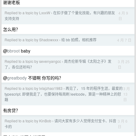
谢谢老板
Replied to a topic by LxxxW
在扣子做了个量化技能，有兴趣的朋友
4 月 9
›
日
支持支持
怎么用？
Replied to a topic by Shadowxxx
给 bb 拍照，相机推荐
4 月 7 日
›
@
bbroot
baby
Replied to a topic by sevenyangcc
周杰伦新专辑《太阳之子》发
3 月 25
›
日
了，各位还听吗？
@
greatbody
不错啊 你写的吗？
Replied to a topic by lvlajzhao1983
再见了， 15 年的程序生涯，最爱的
3 月
›
13
typescript. 即便我走了，也要保持每周刷 leetcode，算是一种精神上的慰
日
藉
有房贷？
Replied to a topic by KinBob
请问大家有多少人觉得支付宝卡、抖音
3 月 6
›
日
卡的