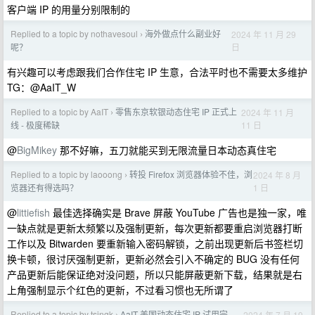
客户端 IP 的用量分别限制的
Replied to a topic by nothavesoul
海外做点什么副业好
2024 年 11 月 29
›
日
呢？
有兴趣可以考虑跟我们合作住宅 IP 生意，合法平时也不需要太多维护
TG：@AaIT_W
Replied to a topic by AaIT
零售东京软银动态住宅 IP 正式上
2024 年 11 月
›
11 日
线 - 极度稀缺
@
BigMikey
那不好嘛，五刀就能买到无限流量日本动态真住宅
Replied to a topic by laooong
转投 Firefox 浏览器体验不佳，浏
2024 年 8 月
›
1 日
览器还有得选吗？
@
littiefish
最佳选择确实是 Brave 屏蔽 YouTube 广告也是独一家，唯
一缺点就是更新太频繁以及强制更新，每次更新都要重启浏览器打断
工作以及 Bitwarden 要重新输入密码解锁，之前出现更新后书签栏切
换卡顿，很讨厌强制更新，更新必然会引入不确定的 BUG 没有任何
产品更新后能保证绝对没问题，所以只能屏蔽更新下载，结果就是右
上角强制显示个红色的更新，不过看习惯也无所谓了
Replied to a topic by tsingk
AaIT 美国动态住宅 IP 试用完
2024 年 7 月 19