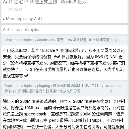
AaIT 住宅 IP 代理正式上线 - Socks5 接入
Jul 17, 2024
More topics by AaIT
»
AaIT's recent replies
Replied to a topic by MoonBack
家宽 IPV6 默认配置 RDP 访问问题
2 月 2 日
›
不用这么麻烦，装个 tailscale 打洞组网就行了，即不用暴露到公网还
安全，只要确保你的设备有 IPv6 体验就很好，因为 IPv6 的 NAT 更
少（没有桥接直接下发 v6 的情况下）如果桥接了直接下发 v6 那打洞
就更快了，且出门在外用手机流量的话也可以快速连接，因为手机流
量现在都有 v6
Replied to a topic by pingdog
腾讯云轻量 200M 上线几个月了，体
2025 年 5
›
月 8 日
验怎样？实际限速严重吗？打算买个来放文件分发
腾讯云的 200M 限速很鸡贼的，阿里云 200M 限速是服务器自身限制
死，好像是 10Mbps ，而腾讯云限速是在客户端那边限制的，此时在
腾讯云上跑 speedtestcli 一直都是可以跑满 200M 没任何问题，但是
在本地客户端与腾讯云拉 iperf3 最慢可以限制到 1Mbps ，不过限制
时间比较短，一会快一会慢，大部分时间发生在晚高峰，可能是根据