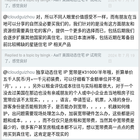
›
日
了，感觉良好
@
icloudguizhou
对，所以不同人眼里价值感受不一样，而有朋友在当
地可以分享的自然没必要买我们的，我们针对的是没有这方面朋友和
资源但需要真住宅的客户，提供一个更多的选择而已，包括后期我们
会逐步扩展其他国家的真住宅，比如日本澳洲等，包括近期在筹备目
前比较稀缺的星链住宅 IP 相关产品
Replied to a topic by tsingk
AaIT 美国动态住宅 IP 试用完
2024 年 7 月 19
›
日
了，感觉良好
@
icloudguizhou
独享动态住宅 IP 宽带是¥31000/半年哦，折算单价
五千人民币/月+一千元初装费，可以仔细看下金额单位并不是
“月”，，，，，另外以租金评估成本往往与实际相差很大，对于一个
没去过美国在那边也没有亲戚朋友的个人或中小企业去当地租房子拉
宽带应该不太现实，，，，，语言，申请签证，机票，入境的身份，
游客身份是否能租到房子，是否能办到宽带，，，，，机器如何维
护，出问题需要现场处理怎么办，加装宽带硬件怎么办，这些都是问
题和成本，，，，，而不仅仅只是房租和宽带费，当然其中宽带费是
最少的，很多客户甚至房租成本都不认可，想以宽带费高一点点的费
用买到真住宅，这肯定是不现实的