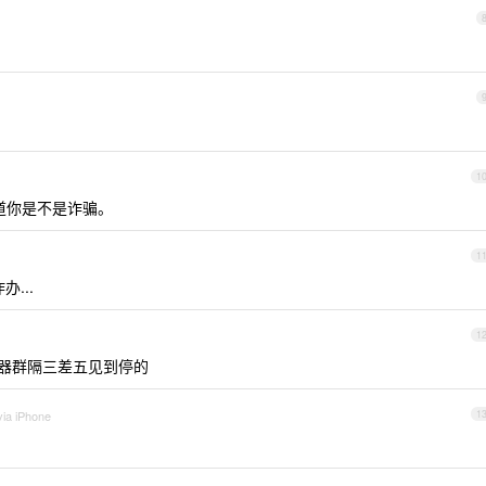
1
知道你是不是诈骗。
1
办...
1
由器群隔三差五见到停的
via iPhone
1