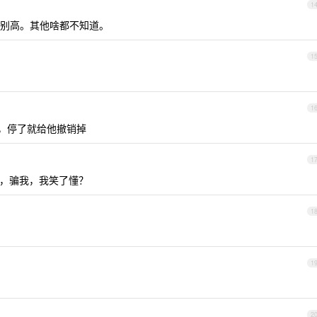
1
别高。其他啥都不知道。
1
1
，停了就给他撤销掉
1
，骗我，我笑了懂？
1
1
2