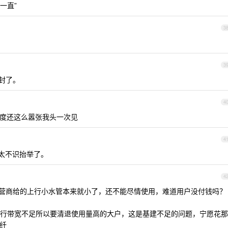
一直”
3
3
全封了。
4
多态度还这么嚣张我头一次见
4
群太不识抬举了。
4
，运营商给的上行小水管本来就小了，还不能尽情使用，难道用户没付钱吗？
行带宽不足所以要清退使用量高的大户，这是基建不足的问题，宁愿花那
光纤