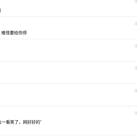
行
。。难怪要给你停
去一看笑了，网好好的”