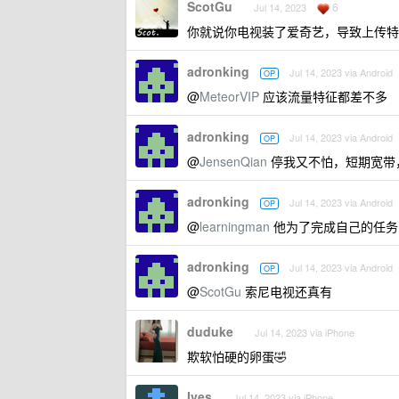
ScotGu
6
Jul 14, 2023
你就说你电视装了爱奇艺，导致上传特
adronking
Jul 14, 2023 via Android
OP
@
MeteorVIP
应该流量特征都差不多
adronking
Jul 14, 2023 via Android
OP
@
JensenQian
停我又不怕，短期宽带
adronking
Jul 14, 2023 via Android
OP
@
learningman
他为了完成自己的任务
adronking
Jul 14, 2023 via Android
OP
@
ScotGu
索尼电视还真有
duduke
Jul 14, 2023 via iPhone
欺软怕硬的卵蛋🤣
Ives
Jul 14, 2023 via iPhone