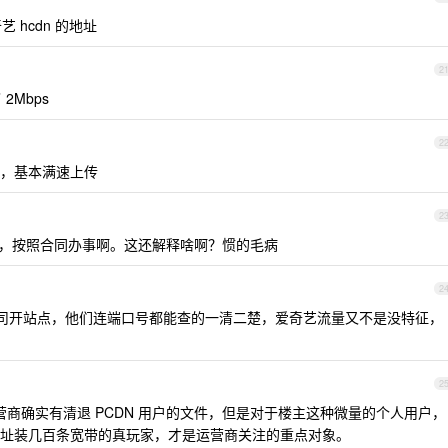
艺 hcdn 的地址
2
Mbps
2
，基本满速上传
2
诉，按照合同办事啊。这还解释啥啊？惯的毛病
2
公司开站点，他们连端口号都能查的一清二楚，爱奇艺流量又不是没特征，
2
商确实有清退 PCDN 用户的文件，但是对于楼主这种微量的个人用户，
址装几百条宽带的真玩家，才是运营商关注的重点对象。