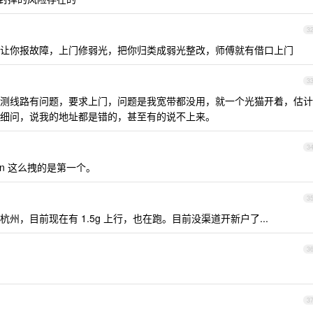
3
让你报故障，上门修弱光，把你归类成弱光整改，师傅就有借口上门
3
测线路有问题，要求上门，问题是我宽带都没用，就一个光猫开着，估计
细问，说我的地址都是错的，甚至有的说不上来。
3
n 这么拽的是第一个。
3
，目前现在有 1.5g 上行，也在跑。目前没渠道开新户了...
3
3