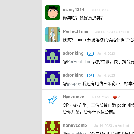
xiamy1314
Jul 14, 2023
你笑啥？还好意思笑？
PerFectTime
Jul 14, 2023 via iPhone
还笑？ pcdn 分发淫秽色情给你拘了
adronking
Jul 14, 2023
OP
@
PerFectTime
我好怕哦，快手抖音竟
adronking
Jul 14, 2023
OP
@
goophy
我还有电信三条宽带，根本
Hyakutake
2
Jul 14, 2023
OP 小心连坐，工信部禁止跑 pcdn 业
管你几条，管你什么运营商。
honeycomb
Jul 14, 2023 via Android
@
adronking
另外三条也因为这个原因