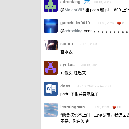
adronking
Jul 13, 2023
OP
@
MeteorVIP
挂 pcdn 和 pt ，800 上
gamekiller0010
6
Jul 13, 2023
@
adronking
pcdn 。。。。。。。
satoru
Jul 13, 2023
查水表
ayukas
Jul 13, 2023
别低头 肛起来
docx
Jul 13, 2023 via Android
pcdn 不报异常就怪了
learningman
20
Jul 13, 2023
“他要挟说不上门一直停宽带，我连回
不是，你在笑啥