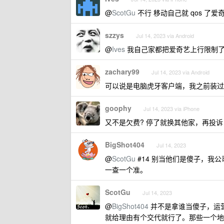
@
ScotGu
不行 移动自己就 qos 了爱奇
szzys
Jul 14, 2023 via Android
@
Ives
我自己家都把爱奇艺上行限制了 2
zachary99
Jul 14, 2023 via Android
可以说是电脑虎牙客户端，我之前装过
goophy
Jul 14, 2023 via iPhone
又不是欠费? 停了就换其他家，再投
BigShot404
Jul 14, 2023
@
ScotGu
#14 别当他们是傻子，我
一查一个准。
ScotGu
Jul 14, 2023
@
BigShot404
并不是拿谁当傻子，运营
就给理由有个交代就行了。那些一个地