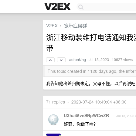
V2EX
宽带症候群
›
浙江移动装维打电话通知我
带
adronking
·
Jul 13, 2023
· 10627 views
This topic created in 1120 days ago, the inf
我告知他出差归期未定，父母不懂，以后再说吧
71 replies
•
2023-07-24 10:49:04 +08:00
UXha45veSNpWCwZR
Jul 13, 2023 
好奇，你做了啥？