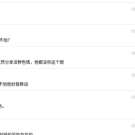
2
2
怕不怕？
2
然分发淫秽色情，他都没你这个胆
2
不怕他封我移动
3
务。
3
封掉的风险存在的