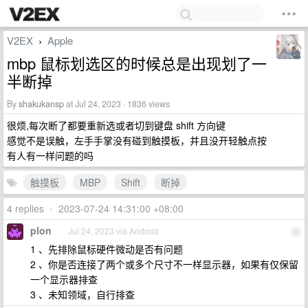
V2EX
Apple
›
mbp 鼠标划选区的时候总是出现划了一
半断掉
By
shakukansp
at Jul 24, 2023 · 1836 views
很烦,每次断了都要重新选或者切到键盘 shift 方向键
感觉不是误触，左手手掌没有碰到触摸板，并且没开轻触点按
有人有一样问题的吗
触摸板
MBP
Shift
断掉
4 replies
•
2023-07-24 14:31:00 +08:00
plon
Jul 24, 2023 via Android
1
1 、先排除鼠标硬件微动是否有问题
2 、你是否连接了两个或多个尺寸不一样显示器，如果有仅保留
一个显示器排查
3 、未知领域，自行排查