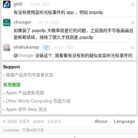
gklll
Jul 24, 2023
2
有没有使用监听光标事件的 app ，例如 popclip
chonger
Jul 24, 2023
3
如果装了 popclip 大概率就是它的问题，之前我的手写板画画总
是断断续续，排除了很久才找到是 popclip
shakukansp
Jul 24, 2023
OP
4
@
chonger
没装这个, 我看看有没有别的疑似会监听光标事件的
Support
根据产品序列号查看状态
›
有用链接
Apple 产品更新周期
›
Other World Computing 性能升级
›
Apple 软件 Beta 测试
›
© 2026 V2EX · 24ms · 3.9.8.5
About
·
Language
Casibase - 开源AI知识库