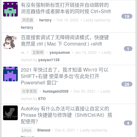
有没有强制新标签打开链接并自动跳转的
浏览器插件或者脚本省的同时按 Ctrl+Shift
19
浏览器
•
hertzry
•
Feb 10, 2022
• Lastly replied by
hertzry
百度搜索调试了无障碍阅读模式，快捷键
竟然是 ctrl ( Mac 下 Command ) +shift
1
1
互联网
•
yaoyaomoe
•
Jan 15, 2022
• Lastly
replied by
yaoyao1128
2021 年快过去了，我才知道 Win10 可以
SHIFT+右键 使菜单多出“在此处打开
Powershell 窗口”
28
分享发现
•
huntagain2008
•
Dec 30, 2021
• Lastly
replied by
ETO
AutoKey 有什么办法可以直接让自定义的
Phrase 快捷键与修饰键（Shift/Ctrl/Alt）搭
配使用？
4
Linux
•
Biwood
•
Dec 6, 2021
• Lastly replied by