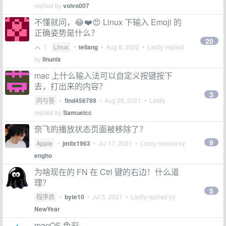
replied by
volvo007
不懂就问，😂❤️😍 Linux 下输入 Emoji 的
正确姿势是什么？
20
1
Linux
•
teliang
•
Aug 8, 2022
• Lastly replied
by
linunix
mac 上什么输入法可以自定义按键按下
去，打出来的内容？
3
问与答
•
find456789
•
Aug 26, 2021
• Lastly
replied by
Samuelcc
奈飞的播放状态页面被移除了？
9
Apple
•
jmllx1963
•
Jul 17, 2021
• Lastly replied by
engho
为啥现在的 FN 在 Ctrl 键的右边！什么道
理？
5
程序员
•
byte10
•
Jul 5, 2021
• Lastly replied by
NewYear
macOS 色彩