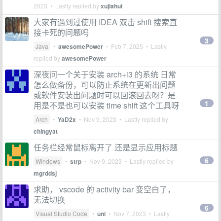
2023
• Lastly replied by
xujiahui
大家有遇到过使用 IDEA 双击 shift 搜索直
接卡死的问题吗
3
Java
•
awesomePower
•
Feb 7, 2025
• Lastly
replied by
awesomePower
深夜问一个关于安装 arch+i3 的系统 日常
怎么做备份，可以防止系统在更新出问题
或软件安装出问题时可以回滚回去呀？是
1
用是不是也可以安装 time shift 这个工具呀
Arch
•
YaD2x
•
Nov 9, 2023
• Lastly replied by
chingyat
任务栏经常鼠标离开了 还是显示应用标题
6
Windows
•
strp
•
Nov 9, 2023
• Lastly replied by
mgrddsj
求助， vscode 的 activity bar 变空白了，
无法切换
6
Visual Studio Code
•
uni
•
Nov 7, 2023
• Lastly