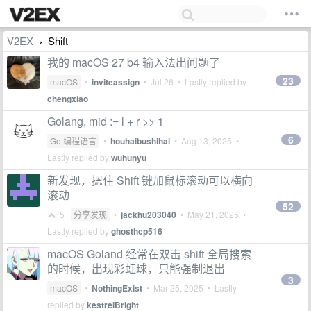
V2EX
Shift
›
我的 macOS 27 b4 输入法出问题了
23
macOS
•
inviteassign
•
Jul 26
• Lastly replied by
chengxiao
Golang, mid := l + r >> 1
6
Go 编程语言
•
houhaibushihai
•
Aug 13, 2025
•
Lastly replied by
wuhunyu
新发现，摁住 Shift 键加鼠标滚动可以横向
滚动
52
5
分享发现
•
jackhu203040
•
May 21, 2025
•
Lastly replied by
ghosthcp516
macOS Goland 经常在双击 shift 全局搜索
的时候，出现彩虹球，只能强制退出
3
macOS
•
NothingExist
•
Mar 25, 2025
• Lastly
replied by
kestrelBright