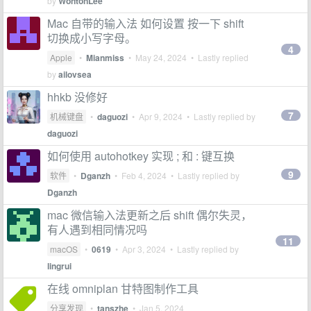
by
WontonLee
Mac 自带的输入法 如何设置 按一下 shift
切换成小写字母。
4
Apple
•
Mianmiss
•
May 24, 2024
• Lastly replied
by
ailovsea
hhkb 没修好
7
机械键盘
•
daguozi
•
Apr 9, 2024
• Lastly replied by
daguozi
如何使用 autohotkey 实现 ; 和 : 键互换
9
软件
•
Dganzh
•
Feb 4, 2024
• Lastly replied by
Dganzh
mac 微信输入法更新之后 shift 偶尔失灵，
有人遇到相同情况吗
11
macOS
•
0619
•
Apr 3, 2024
• Lastly replied by
lingrui
在线 omniplan 甘特图制作工具
分享发现
•
tanszhe
•
Jan 5, 2024