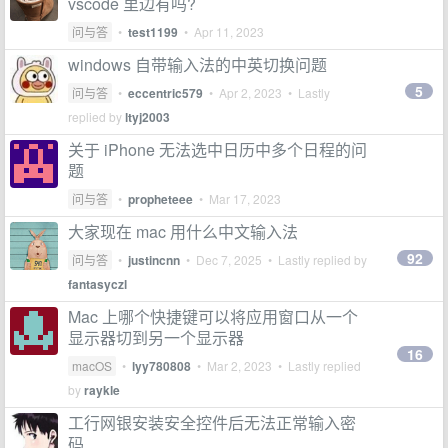
vscode 里边有吗?
问与答
•
test1199
•
Apr 11, 2023
windows 自带输入法的中英切换问题
5
问与答
•
eccentric579
•
Apr 2, 2023
• Lastly
replied by
ltyj2003
关于 iPhone 无法选中日历中多个日程的问
题
问与答
•
propheteee
•
Mar 17, 2023
大家现在 mac 用什么中文输入法
92
问与答
•
justincnn
•
Dec 7, 2025
• Lastly replied by
fantasyczl
Mac 上哪个快捷键可以将应用窗口从一个
显示器切到另一个显示器
16
macOS
•
lyy780808
•
Mar 2, 2023
• Lastly replied
by
raykle
工行网银安装安全控件后无法正常输入密
码