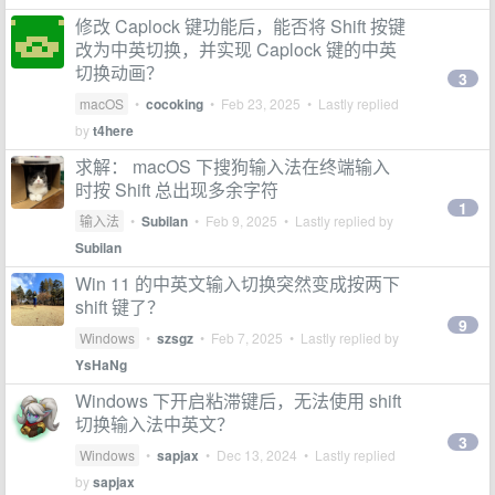
修改 Caplock 键功能后，能否将 Shift 按键
改为中英切换，并实现 Caplock 键的中英
切换动画？
3
macOS
•
cocoking
•
Feb 23, 2025
• Lastly replied
by
t4here
求解： macOS 下搜狗输入法在终端输入
时按 Shift 总出现多余字符
1
输入法
•
Subilan
•
Feb 9, 2025
• Lastly replied by
Subilan
Win 11 的中英文输入切换突然变成按两下
shift 键了？
9
Windows
•
szsgz
•
Feb 7, 2025
• Lastly replied by
YsHaNg
Windows 下开启粘滞键后，无法使用 shift
切换输入法中英文？
3
Windows
•
sapjax
•
Dec 13, 2024
• Lastly replied
by
sapjax