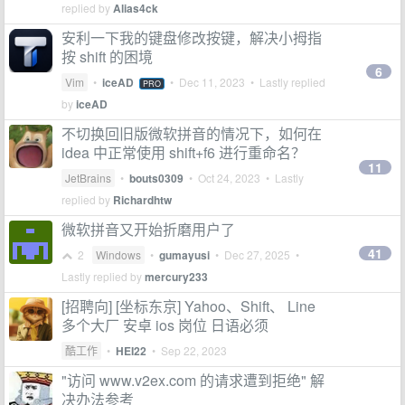
replied by
Alias4ck
安利一下我的键盘修改按键，解决小拇指
按 shift 的困境
6
Vim
•
iceAD
•
Dec 11, 2023
• Lastly replied
PRO
by
iceAD
不切换回旧版微软拼音的情况下，如何在
idea 中正常使用 shift+f6 进行重命名？
11
JetBrains
•
bouts0309
•
Oct 24, 2023
• Lastly
replied by
Richardhtw
微软拼音又开始折磨用户了
41
2
Windows
•
gumayusi
•
Dec 27, 2025
•
Lastly replied by
mercury233
[招聘向] [坐标东京] Yahoo、Shift、 Line
多个大厂 安卓 ios 岗位 日语必须
酷工作
•
HEI22
•
Sep 22, 2023
"访问 www.v2ex.com 的请求遭到拒绝" 解
决办法参考