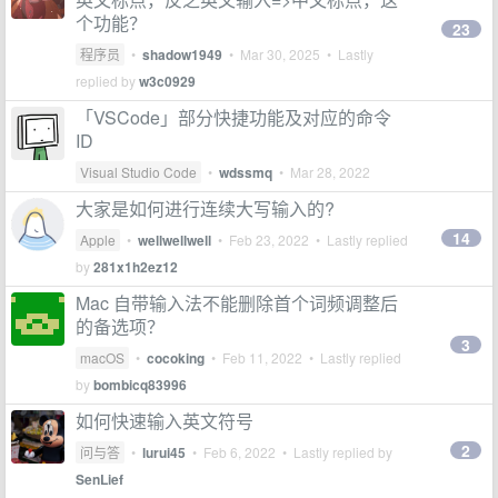
个功能？
23
程序员
•
shadow1949
•
Mar 30, 2025
• Lastly
replied by
w3c0929
「VSCode」部分快捷功能及对应的命令
ID
Visual Studio Code
•
wdssmq
•
Mar 28, 2022
大家是如何进行连续大写输入的?
14
Apple
•
wellwellwell
•
Feb 23, 2022
• Lastly replied
by
281x1h2ez12
Mac 自带输入法不能删除首个词频调整后
的备选项？
3
macOS
•
cocoking
•
Feb 11, 2022
• Lastly replied
by
bombicq83996
如何快速输入英文符号
2
问与答
•
lurui45
•
Feb 6, 2022
• Lastly replied by
SenLief