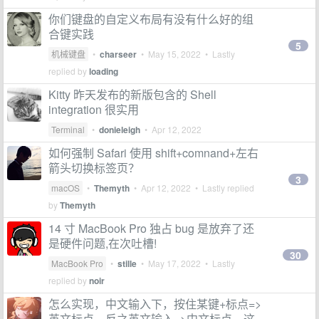
你们键盘的自定义布局有没有什么好的组
合键实践
5
机械键盘
•
charseer
•
May 15, 2022
• Lastly
replied by
loading
Kitty 昨天发布的新版包含的 Shell
integration 很实用
Terminal
•
donieleigh
•
Apr 12, 2022
如何强制 Safari 使用 shift+comnand+左右
箭头切换标签页？
3
macOS
•
Themyth
•
Apr 12, 2022
• Lastly replied
by
Themyth
14 寸 MacBook Pro 独占 bug 是放弃了还
是硬件问题,在次吐槽!
30
MacBook Pro
•
stille
•
May 17, 2022
• Lastly
replied by
noir
怎么实现，中文输入下，按住某键+标点=>
英文标点，反之英文输入=>中文标点，这