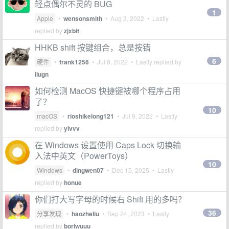
轻点偶尔不灵的 BUG
1
Apple
•
wensonsmith
•
Aug 3, 2022
• Lastly
replied by
zjxbit
HHKB shift 按键组合，总是按错
6
硬件
•
frank1256
•
Jul 8, 2022
• Lastly replied by
liugn
如何检测 MacOS 快捷键被哪个程序占用
了？
10
macOS
•
rioshikelong121
•
Jul 9, 2022
• Lastly
replied by
yivvv
在 Windows 设置使用 Caps Lock 切换输
入法中英文（PowerToys）
10
Windows
•
dingwen07
•
Dec 15, 2025
• Lastly
replied by
honue
你们打大写字母的时候右 Shift 用的多吗？
36
分享发现
•
haozheliu
•
Sep 24, 2023
• Lastly
replied by
borlwuuu