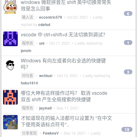
windows 微软拼音左 shift 英中切换常常失
效是怎么回事
6
输入法
•
eccentric579
•
Oct 20, 2021
• Lastly
replied by
cdafsd
vscode 中 ctrl+shift+d 无法切换到调试？
1
程序员
•
uni
•
Oct 17, 2021
• Lastly replied by
janxin
Windows 有向左或者向右全选的快捷键
吗？
3
问与答
•
wchluxi
•
Oct 12, 2021
• Lastly replied by
hoko1814
哪位大神有这样操作过吗？ 取消 vscode
双击 shift 产生全局搜索的快捷键
程序员
•
jaymail
•
Sep 17, 2021
才知道现在的输入法都可以设置为 "在中文
下使用英语标点符号"..
19
分享发现
•
FawkesV
•
Sep 14, 2021
• Lastly