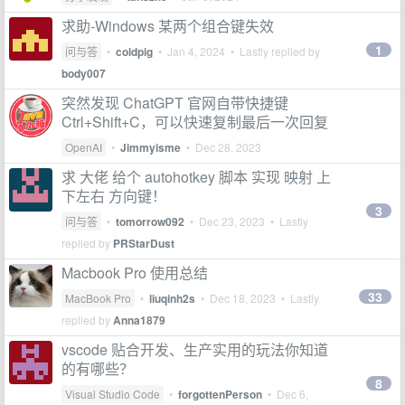
求助-Windows 某两个组合键失效
1
问与答
•
coldpig
•
Jan 4, 2024
• Lastly replied by
body007
突然发现 ChatGPT 官网自带快捷键
Ctrl+Shift+C，可以快速复制最后一次回复
OpenAI
•
Jimmyisme
•
Dec 28, 2023
求 大佬 给个 autohotkey 脚本 实现 映射 上
下左右 方向键！
3
问与答
•
tomorrow092
•
Dec 23, 2023
• Lastly
replied by
PRStarDust
Macbook Pro 使用总结
33
MacBook Pro
•
liuqinh2s
•
Dec 18, 2023
• Lastly
replied by
Anna1879
vscode 贴合开发、生产实用的玩法你知道
的有哪些？
8
Visual Studio Code
•
forgottenPerson
•
Dec 6,