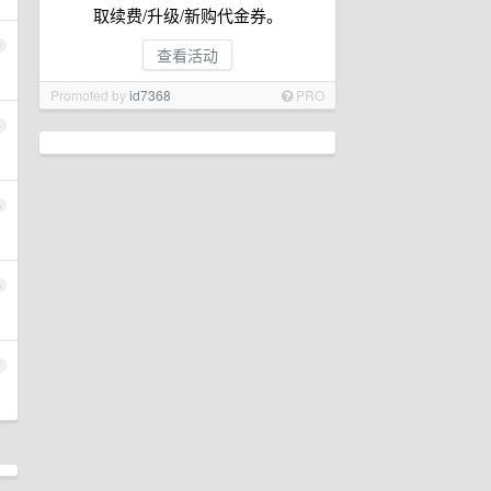
取续费/升级/新购代金券。
3
查看活动
Promoted by
id7368
PRO
4
5
6
7