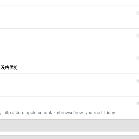
比没啥优势
。
http://store.apple.com/hk-zh/browse/new_year/red_friday