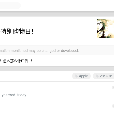
ple特别购物日！
ormation mentioned may be changed or developed.
怎么那么像广告--！
Apple
2014.01
_year/red_friday