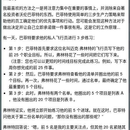
我最喜欢的方法之一是将注意力集中在重要的事情上，并消除来自著
名投资者沃伦巴菲特的东西。巴菲特使用简单的三步生产力策略来帮
助他的员工确定他们的优先事项和行动。您可能会发现这种方法对于
做出决定并让自己立即承诺做一件事很有用。这是它的工作原理...
有一天，巴菲特要求他的私人飞行员进行 3 步练习：
第 1 步：巴菲特首先要求这位名叫迈克·弗林特的飞行员写下他的
前 25 个职业目标。所以，弗林特花了一些时间把它们写下来。
（注意：您也可以以更短的时间线目标完成此练习。例如，写下本
周你想完成的前 25 件事。
第 2 步：然后，巴菲特要求弗林特查看他的清单并圈出他的前 5
个目标。再一次，弗林特花了一些时间，通过名单，最终确定了他
最重要的 5 个目标。
第 3 步：此时，弗林特有两个名单。他圈出的 5 个项目是列表 A
，他没有圈出的 20 个项目是列表 B 。
弗林特证实，他将立即开始练习他的前 5 个进球。就在这时，巴菲特
问他关于第二份名单的问题，“那你没有圈出的那些呢？”
弗林特回答说：“嗯，前 5 名是我的主要关注点，但其他 20 名紧随其