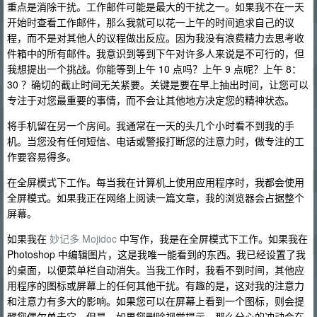
重点是消除干扰。工作邮件可能是最大的干扰之一。如果我不在一天
开始时查看工作邮件，那么我就可以花一上午的时间追求自己的议
程，而不是对其他人的议程做出反应。因为我没有浪费精力去思考收
件箱中的所有邮件。我意识到等到下午对许多人来说是不可行的，但
我想提出一个挑战。你能等到上午 10 点吗？上午 9 点呢？上午 8：
30 ？确切的截止时间无关紧要。关键是要在早上抽出时间，让您可以
专注于对您最重要的事情，而不会让其他地方决定您的精神状态。
将手机留在另一个房间。我通常在一天的头几个小时看不到我的手
机。当您没有任何短信、电话或警报打断您的注意力时，做专注的工
作要容易得多。
在全屏模式下工作。每当我在计算机上使用应用程序时，我都会使用
全屏模式。如果我正在网络上阅读一篇文章，我的浏览器会占据整个
屏幕。
如果我在
妙记多 Mojidoc
中写作，我是在全屏模式下工作。如果我在
Photoshop 中编辑图片，这是我唯一能看到的东西。我已经设置了我
的桌面，以便菜单栏自动消失。当我工作时，我看不到时间，其他应
用程序的图标或屏幕上的任何其他干扰。有趣的是，这对我的注意力
和注意力有多大的影响。如果您可以在屏幕上看到一个图标，则会提
醒您偶尔单击它。但是，如果您删除视觉提示，那么分心的冲动会在