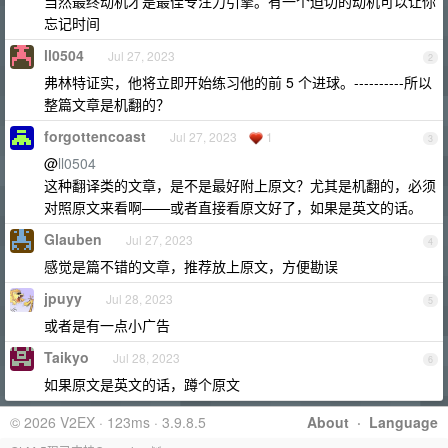
当然最终动机才是最佳专注力引擎。有一个迫切的动机可以让你
忘记时间
ll0504
Jul 27, 2023
2
弗林特证实，他将立即开始练习他的前 5 个进球。----------所以
整篇文章是机翻的？
forgottencoast
Jul 27, 2023
1
3
@
ll0504
这种翻译类的文章，是不是最好附上原文？尤其是机翻的，必须
对照原文来看啊——或者直接看原文好了，如果是英文的话。
Glauben
Jul 27, 2023
4
感觉是篇不错的文章，推荐放上原文，方便勘误
jpuyy
Jul 28, 2023
5
或者是有一点小广告
Taikyo
Jul 28, 2023
6
如果原文是英文的话，蹲个原文
© 2026 V2EX · 123ms · 3.9.8.5
About
·
Language