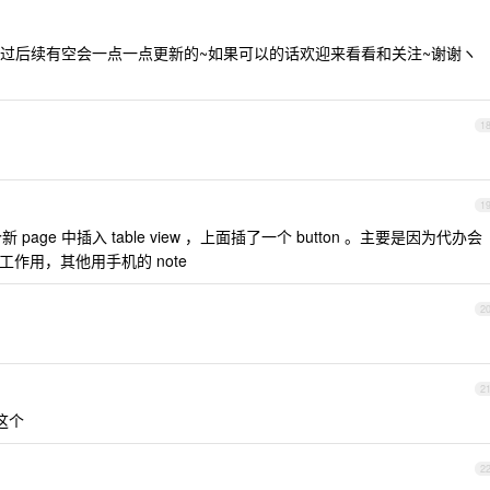
过后续有空会一点一点更新的~如果可以的话欢迎来看看和关注~谢谢ヽ
1
1
一个新 page 中插入 table view ，上面插了一个 button 。主要是因为代办会
只工作用，其他用手机的 note
2
2
这个
2