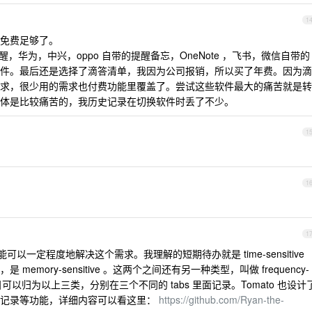
1
免费足够了。
的提醒，华为，中兴，oppo 自带的提醒备忘，OneNote ，飞书，微信自带的
件。最后还是选择了滴答清单，我因为公司报销，所以买了年费。因为滴
求，很少用的需求也付费功能里覆盖了。尝试这些软件最大的痛苦就是转
体是比较痛苦的，我历史记录在切换软件时丢了不少。
1
1
1
能可以一定程度地解决这个需求。我理解的短期待办就是 time-sensitive
mory-sensitive 。这两个之间还有另一种类型，叫做 frequency-
项目可以归为以上三类，分别在三个不同的 tabs 里面记录。Tomato 也设计
动记录等功能，详细内容可以看这里：
https://github.com/Ryan-the-