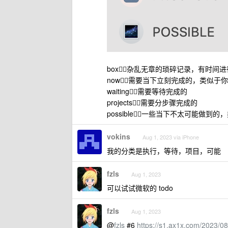
box👉🏻杂乱无章的琐碎记录，有时间
now👉🏻需要当下立刻完成的，类似
waiting👉🏻需要等待完成的
projects👉🏻需要分步骤完成的
possible👉🏻一些当下不太可能做到
vokins
Aug 1, 2023 via iPhone
我的分类是执行，等待，项目，可能
fzls
Aug 1, 2023
可以试试微软的 todo
fzls
Aug 1, 2023
@
fzls
#6
https://s1.ax1x.com/2023/