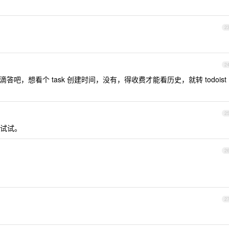
2
2
答吧，想看个 task 创建时间，没有，得收费才能看历史，就转 todoist
2
试试。
2
2