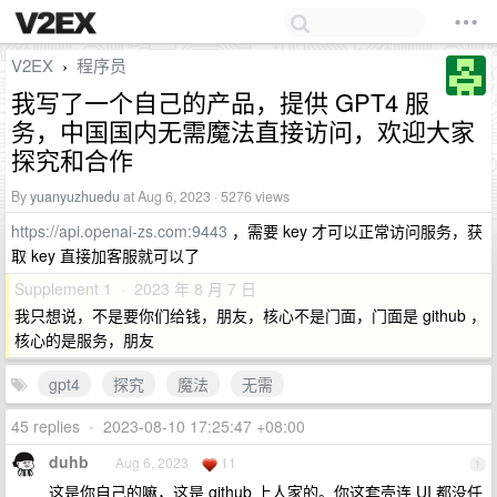
V2EX
程序员
›
我写了一个自己的产品，提供 GPT4 服
务，中国国内无需魔法直接访问，欢迎大家
探究和合作
By
yuanyuzhuedu
at Aug 6, 2023 · 5276 views
https://api.openai-zs.com:9443
，需要 key 才可以正常访问服务，获
取 key 直接加客服就可以了
Supplement 1 · 2023 年 8 月 7 日
我只想说，不是要你们给钱，朋友，核心不是门面，门面是 github ，
核心的是服务，朋友
gpt4
探究
魔法
无需
45 replies
•
2023-08-10 17:25:47 +08:00
duhb
Aug 6, 2023
11
1
这是你自己的嘛，这是 github 上人家的。你这套壳连 UI 都没任