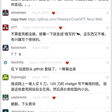
何变动。。。
slowman
Aug 6, 2023
2
2
copy from
https://github.com/Yidadaa/ChatGPT-Next-Web
x77
Aug 6, 2023 via Android
5
3
不算套壳都没搞，部署一下就变成“我写的”🐂。这东西又不难，
有兴趣写个很快的。
kyoonart
Aug 6, 2023
4
？？ 6
itechify
Aug 6, 2023 via Android
1
5
在 V 站就别从 github 套娃了，一眼看出来
fupengjx
Aug 6, 2023
6
我说网上一堆人买 5 刀，120 刀的 chatgpt 号干嘛用的呢。 就
是这些套壳网站站主在用。然后高价卖给国内小白。
yazinnnn
Aug 6, 2023
3
7
额额，下头男😰
790002517zzy
Aug 6, 2023 via Android