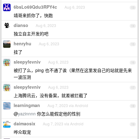
6bsLo69Qdu3RPY4c
Aug 6, 2023
13
靖哥来抓你了，快跑
dianso
Aug 6, 2023
14
独立自主开发的吧
henryhu
Aug 6, 2023
15
挂了
sleepyfevniv
Aug 6, 2023
16
被打了么，ping 也不通了诶（果然在这里发自己的站就是先来
一波压测
sleepyfevniv
Aug 6, 2023
17
上海腾讯云，没有备案，就差被拦截了
learningman
Aug 7, 2023 via Android
18
@
yazinnnn
你怎么能假定他的性别
daimaosix
Aug 7, 2023 via Android
19
哗众取宠