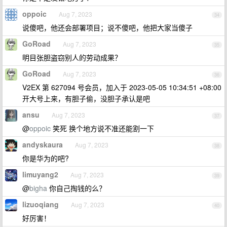
oppoic
Aug 7, 2023
34
说傻吧，他还会部署项目；说不傻吧，他把大家当傻子
GoRoad
Aug 7, 2023
35
明目张胆盗窃别人的劳动成果？
GoRoad
Aug 7, 2023
36
V2EX 第 627094 号会员，加入于 2023-05-05 10:34:51 +08:00
开大号上来，有胆子偷，没胆子承认是吧
ansu
Aug 7, 2023
37
@
oppoic
笑死 换个地方说不准还能割一下
andyskaura
Aug 7, 2023
38
你是华为的吧?
limuyang2
Aug 7, 2023
39
@
bigha
你自己掏钱的么？
lizuoqiang
Aug 7, 2023
40
好厉害！