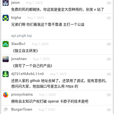
jsion
Aug 7, 2023
20
免费的死的都贼快，你这就是鉴定大怨种用的，别发 v 站了
bigha
Aug 7, 2023
21
兄弟们啊 你们看我这个靠不靠谱 主打一个公益
api.ping8.top
XiaoBu1
Aug 7, 2023
22
《独立自主研发》
jonahtan
Aug 7, 2023
23
《我写了一个自己的产品》
dj721xHiAvbL11n0
Aug 7, 2023
24
还把人家的 github 地址去掉了，还禁用了调试，挺有意思的。
想问问大家，他加端口号是怎么用 https 的
proxychains
Aug 7, 2023
25
拥有自主知识产权打破 openai 卡脖子的技术是吧
BurgerTown
Aug 7, 2023
26