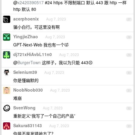
@
x2420390517
#24 https 不限制端口 默认 443 跟 http 一样
http 默认 80
acerphoenix
Aug 7, 2023
27
骗小白行。可这里没有啊
YingjieZhao
Aug 7, 2023
28
GPT-Next-Web 我也有一个🤣
dj721xHiAvbL11n0
Aug 7, 2023
29
@
BurgerTown
这样子，我以为只能 443😣
Selenium39
Aug 7, 2023
30
你是懂幽默的
NoobNoob030
Aug 7, 2023
31
难崩
SvenWong
Aug 7, 2023
32
重新定义“我写了一个自己的产品”
Sakura831143
Aug 7, 2023
33
你是不是发错地方了？