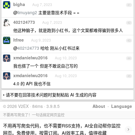
bigha
Aug 7, 2023
41
@
limuyang2
主要是靠技术手段 = =
402124773
Aug 7, 2023
42
他这种脑子，就是跑到小红书，这个文案都难得骗到很多人
ltfree
Aug 9, 2023
43
@
402124773
哈哈 刚从小红书过来
xmdanielwu2016
Aug 10, 2023
44
我也搭了一个 但是不敢说自己写的
xmdanielwu2016
Aug 10, 2023
45
4.0 的 API 我也不信
• 请不要在回答技术问题时复制粘贴 AI 生成的内容
© 2026 V2EX · 84ms · 3.9.8.5
About
·
Language
不要再写爬虫了！一句话搞定网页监控
不用再写爬虫代码，也不需要RSS支持，AI全自动帮你监控
›
网页。免费使用，按需订阅。AI效率工具，值得收藏