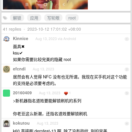
解锁
应用
写轮眼
root
41 replies
•
2023-10-12 17:01:02 +08:00
Kinnice
Aug 13, 2023 via Android
1
面具✖
ksu✔
如果你需要比较完美的隐藏 root
efcndi
Aug 13, 2023
2
居然会有人觉得 NFC 没有也无所谓。我现在买手机对这个功能
的支持是必须要考虑的。
20160409
Aug 13, 2023
1
3
>新机器指名道姓要能解锁刷机的系列
你老豆这么新潮，还指名道姓要解锁刷机
kokutou
Aug 13, 2023
4
k60 直接刷 derpfest-13 啊, 除了没有指纹, 别的完美.