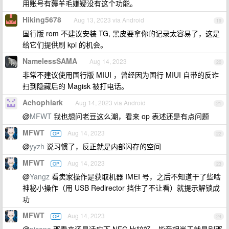
用账号有薅羊毛嫌疑没有这个功能。
Hiking5678
Aug 13, 2023 via Android
19
国行版 rom 不建议安装 TG, 黑皮要拿你的记录太容易了，这是
给它们提供刷 kpi 的机会。
NamelessSAMA
Aug 14, 2023
20
非常不建议使用国行版 MIUI ，曾经因为国行 MIUI 自带的反诈
扫到隐藏后的 Magisk 被打电话。
Achophiark
Aug 14, 2023 via Android
21
@
MFWT
我也想问老豆这么潮，看来 op 表述还是有点问题
MFWT
Aug 14, 2023
OP
22
@
yyzh
说习惯了，反正就是内部闪存的空间
MFWT
Aug 14, 2023
OP
23
@
Yangz
看卖家操作是获取机器 IMEI 号，之后不知道干了些啥
神秘小操作（用 USB Redirector 挡住了不让看）就提示解锁成
功
MFWT
Aug 14, 2023
OP
24