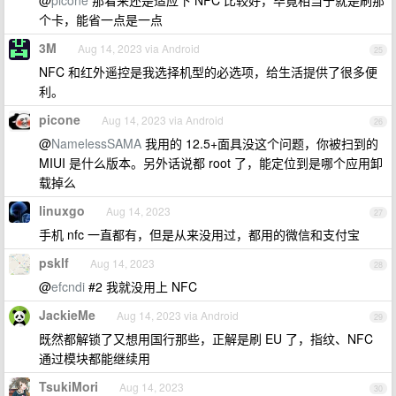
@
picone
那看来还是适应下 NFC 比较好，毕竟相当于就是刷那
个卡，能省一点是一点
3M
Aug 14, 2023 via Android
25
NFC 和红外遥控是我选择机型的必选项，给生活提供了很多便
利。
picone
Aug 14, 2023 via Android
26
@
NamelessSAMA
我用的 12.5+面具没这个问题，你被扫到的
MIUI 是什么版本。另外话说都 root 了，能定位到是哪个应用卸
载掉么
linuxgo
Aug 14, 2023
27
手机 nfc 一直都有，但是从来没用过，都用的微信和支付宝
psklf
Aug 14, 2023
28
@
efcndi
#2 我就没用上 NFC
JackieMe
Aug 14, 2023 via Android
29
既然都解锁了又想用国行那些，正解是刷 EU 了，指纹、NFC
通过模块都能继续用
TsukiMori
Aug 14, 2023
30