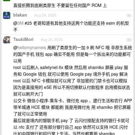
直接折腾到底刷类原生 不要留在任何国产 ROM 上
blakan
Aug 24, 2023
38
@
3M
#25 老哥知道有其他支持这两个功能还支持 esim 的机型
不
TsukiMori
Aug 24, 2023
39
@
hellomynameis
用刷了类原生的一加 9 刷 NFC 哦 非原生系统
的国产手机 钱包 app 确实不能用 但是每一个拆出来的功能都可
以用
root 以后刷入 safetynet-fix 模块 然后用 shamiko 屏蔽 play 服
务和 Google 钱包 就可以使用 Google pay 境外手机 pay 解决
root 以后 NFC 卡模拟就可以用了 非加密的门禁卡也可以模拟
因为是直接用的 eSE 所以不用切换默认付款程序 启用模拟状态
就可以刷开大门
公交卡 微信小程序-乘车卡、微付充 app 、建行生活和农行 APP
带羊城通 HCE 模块 都能刷 我是用微付充 用 shamiko 把它屏蔽
了就可以正常使用
最后就是境内的银联手机 pay 了 云闪付搭配支持的银行卡就可
以 nfc 支付了 还有部分银行自己 app 依然可以支持 HCE 闪付
比如中国银行和招行掌上生活。当然也都要用 shamiko