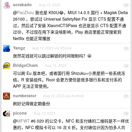
sorakado
Aug 13, 2023
14
@
PacZhou
我也是 K50U😂，MIUI 14.0.5 国行 + Magisk Delta
26100 ，尝试过 Universal SafetyNet Fix 显示 CTS 配置不通
过，然后试了安装 XiaomiCTSPass 也还是显示 CTS 配置不通
过😢，不过现在用下来没啥影响，Play 商店里能正常搜索到
Netflix 也能正常播放
Yangz
Aug 13, 2023 via iPhone
15
居然花钱就可以跳过解锁的时间限制吗？🤩
BridgeCham
Aug 13, 2023
16
可以刷 Eu 版本吧，或者国行用 Shizuku+小黑屋把一些系统冻
结，R 安装组件。Root 会更方便但是很多银行系和支付系的
APP 无法正常使用。
numberator
Aug 13, 2023 via Android
17
刷好记得做定期备份
picone
Aug 13, 2023
18
@
MFWT
#6 020 的公交卡，NFC 和支付婊的二维码是不一样优
惠的，NFC 模拟卡可以 16 次 6 折。支付婊估计因为怕多人共