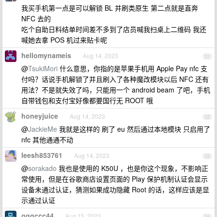
我买手机第一点是可以解锁 BL 并刷类原生 第二点就是直奔
NFC 去的
吃个自助日料结单时间差不多到了店员喊我扫桌上二维码 我还
喊她去拿 POS 机过来贴卡呢
hellomynameis
Aug 14, 2023
31
@
TsukiMori
什么意思，你指的是苹果手机用 Apple Pay nfc 支
付吗？话说手机解锁了并且刷入了各种魔改模块以后 NFC 还有
用法？不是就失效了吗，只能用一个 android beam 了吧，手机
自带钱包和支付宝好像都要国行无 ROOT 哦
honeyjuice
Aug 14, 2023
32
@
JackieMe
我就是这样的 刷了 eu 然后通过本地模块 只启用了
nfc 其他通通不动
leesh853761
Aug 14, 2023
33
@
sorakado
我也是使用的 K50U ，也是你这个现象，不影响正
常使用，但是在谷歌商店设置页面的 Play 保护机制认证会显示
设备未通过认证，猜测如果成功隐藏 Root 的话，这样应该是显
示通过认证
gggccc44
Aug 15, 2023
34