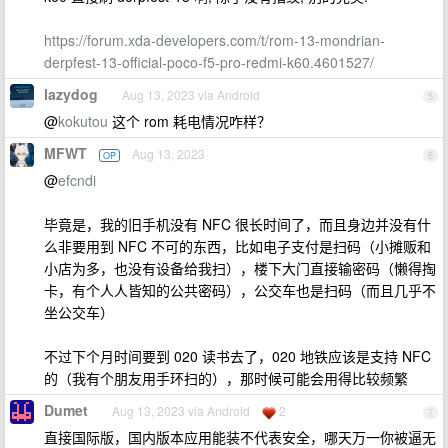
https://forum.xda-developers.com/t/rom-13-mondrian-
derpfest-13-official-poco-f5-pro-redmi-k60.4601527/
lazydog
Aug 13, 2023 via Android
5
@
kokutou
这个 rom 耗电情况咋样？
MFWT
Aug 13, 2023
OP
6
@
efcndi
毕竟是，我的旧手机没有 NFC 很长时间了，而且身边并没有什
么非要用到 NFC 不可的东西，比如电子支付是扫码（小摊贩和
小店为多，也没有设备给我扫），楼下大门直接输密码（懒得掏
卡，有个人人皆知的公共密码），公交车也是扫码（而且几乎不
坐公交车）
不过下个月时间要到 020 读书去了，020 地铁应该是支持 NFC
的（我有个朋友用手环扫的），那时候可能会用得比较频繁
Dumet
Aug 13, 2023 via Android
2
7
直接国际版，国内版本应用能装不代表安全，哪天万一你被逼无