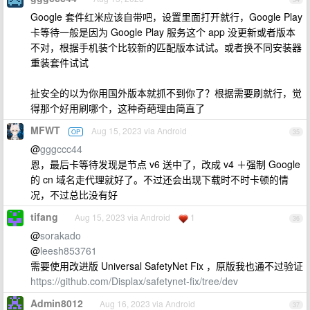
Google 套件红米应该自带吧，设置里面打开就行，Google Play
卡等待一般是因为 Google Play 服务这个 app 没更新或者版本
不对，根据手机装个比较新的匹配版本试试。或者换不同安装器
重装套件试试
扯安全的以为你用国外版本就抓不到你了？根据需要刷就行，觉
得那个好用刷哪个，这种奇葩理由简直了
MFWT
Aug 15, 2023 via Android
OP
35
@
gggccc44
恩，最后卡等待发现是节点 v6 送中了，改成 v4 ＋强制 Google
的 cn 域名走代理就好了。不过还会出现下载时不时卡顿的情
况，不过总比没有好
tifang
Aug 15, 2023 via Android
1
36
@
sorakado
@
leesh853761
需要使用改进版 Universal SafetyNet Fix ，原版我也通不过验证
https://github.com/Displax/safetynet-fix/tree/dev
Admin8012
Aug 16, 2023 via Android
37