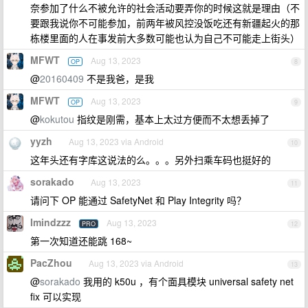
奈参加了什么不被允许的社会活动要弄你的时候这就是理由（不
要跟我说你不可能参加，前两年被风控没饭吃还有新疆起火的那
栋楼里面的人在事发前大多数可能也认为自己不可能走上街头）
MFWT
Aug 13, 2023
OP
8
@
20160409
不是我爸，是我
MFWT
Aug 13, 2023
OP
9
@
kokutou
指纹是刚需，基本上太过方便而不太想丢掉了
yyzh
Aug 13, 2023 via Android
10
这年头还有字库这说法的么。。。另外扫乘车码也挺好的
sorakado
Aug 13, 2023
11
请问下 OP 能通过 SafetyNet 和 Play Integrity 吗？
Imindzzz
Aug 13, 2023
PRO
12
第一次知道还能跳 168~
PacZhou
Aug 13, 2023 via Android
13
@
sorakado
我用的 k50u ，有个面具模块 universal safety net
fix 可以实现