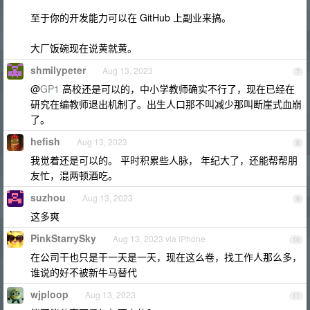
至于你的开发能力可以在 GitHub 上副业来搞。
大厂饭碗现在说黄就黄。
shmilypeter
Aug 13, 2023
7
@
GP1
高校还是可以的，中小学教师确实不行了，现在已经在
研究在编教师退出机制了。出生人口那不叫减少那叫断崖式血崩
了。
hefish
Aug 13, 2023
8
我觉着还是可以的。 平时积累些人脉， 年纪大了，还能帮帮朋
友忙，混两顿酒吃。
suzhou
Aug 13, 2023
9
这多爽
PinkStarrySky
Aug 13, 2023 via iPhone
10
在公司干也只是干一天是一天，现在这么卷，找工作人那么多，
谁说的好不被新牛马替代
wjploop
Aug 13, 2023
11