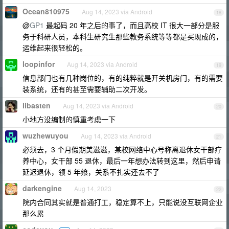
Ocean810975
Aug 14, 2023 via Android
18
@
GP1
最起码 20 年之后的事了，而且高校 IT 很大一部分是服
务于科研人员，本科生研究生那些教务系统等等都是买现成的，
运维起来很轻松的。
loopinfor
Aug 14, 2023 via Android
19
信息部门也有几种岗位的，有的纯粹就是开关机房门，有的需要
装系统，还有的甚至需要辅助二次开发。
libasten
Aug 14, 2023 via Android
20
小地方没编制的慎重考虑一下
wuzhewuyou
Aug 14, 2023 via Android
21
必须去，3 个月假期美滋滋，某校网络中心号称离退休女干部疗
养中心，女干部 55 退休，最后一年想办法转到这里，然后申请
延迟退休，领 5 年飨，关系不扎实还去不了
darkengine
Aug 14, 2023
22
院内合同其实就是普通打工，稳定算不上，只能说没互联网企业
那么累