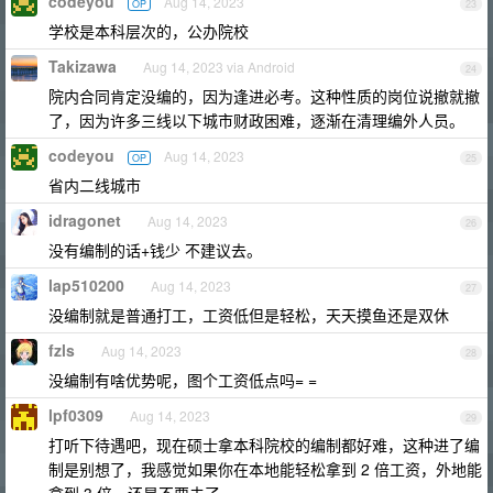
codeyou
Aug 14, 2023
OP
23
学校是本科层次的，公办院校
Takizawa
Aug 14, 2023 via Android
24
院内合同肯定没编的，因为逢进必考。这种性质的岗位说撤就撤
了，因为许多三线以下城市财政困难，逐渐在清理编外人员。
codeyou
Aug 14, 2023
OP
25
省内二线城市
idragonet
Aug 14, 2023
26
没有编制的话+钱少 不建议去。
lap510200
Aug 14, 2023
27
没编制就是普通打工，工资低但是轻松，天天摸鱼还是双休
fzls
Aug 14, 2023
28
没编制有啥优势呢，图个工资低点吗= =
lpf0309
Aug 14, 2023
29
打听下待遇吧，现在硕士拿本科院校的编制都好难，这种进了编
制是别想了，我感觉如果你在本地能轻松拿到 2 倍工资，外地能