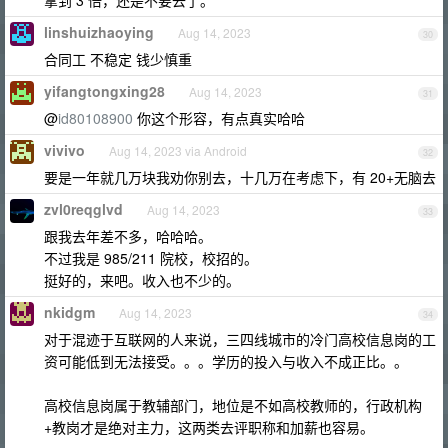
拿到 3 倍，还是不要去了。
linshuizhaoying
Aug 14, 2023
30
合同工 不稳定 钱少慎重
yifangtongxing28
Aug 14, 2023
31
@
id80108900
你这个形容，有点真实哈哈
vivivo
Aug 14, 2023 via Android
32
要是一年就几万块我劝你别去，十几万在考虑下，有 20+无脑去
zvl0reqglvd
Aug 14, 2023
33
跟我去年差不多，哈哈哈。
不过我是 985/211 院校，校招的。
挺好的，来吧。收入也不少的。
nkidgm
Aug 14, 2023
34
对于混迹于互联网的人来说，三四线城市的冷门高校信息岗的工
资可能低到无法接受。。。学历的投入与收入不成正比。。
高校信息岗属于教辅部门，地位是不如高校教师的，行政机构
+教岗才是绝对主力，这两类去评职称和加薪也容易。