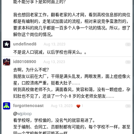
能不能分享下是如何面上的？
我也想回老家工作，翻看老家的人才网，看到高校信息部的岗位
都是有编制的，走笔试加面试的流程，相对来说竞争蛮激烈的，
要求本科的岗几乎都是一百多个人争一个坑的情况。所以，想了
解你这个岗位的情况。
undefined8
Aug 13, 2023
12
不是说人口锐减，以后学校也得关么。。
id80108900
Aug 13, 2023
13
去啊，为什么不呢？
我朋友以前在大厂，干得是满头乱发，两眼发黑，面上痘痘像火
星，口腔溃疡严重，挺着大肚子……
转到高校做老师不久，满面春风，笑容和蔼，没有一颗痘痘，孕
妇肚也不见了，还谈了一个小 8 岁的女老师女朋友……
forgottencoast
Aug 13, 2023
1
14
@
wjploop
看学校呀，学校偏的，没名气的就容易进了。
至于编制、合同工、员额制都有可能的，每个学校不一样，甚至
同一个学校每年都可能不一样。