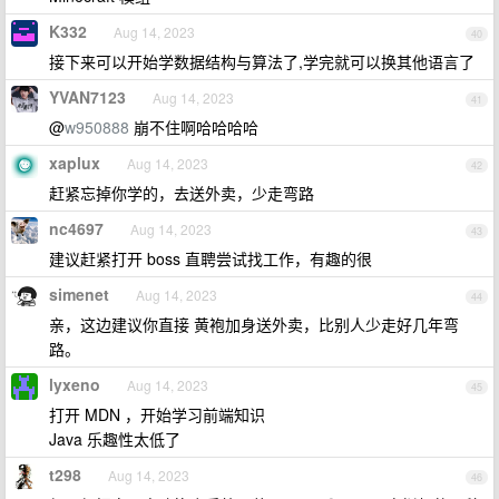
K332
Aug 14, 2023
40
接下来可以开始学数据结构与算法了,学完就可以换其他语言了
YVAN7123
Aug 14, 2023
41
@
w950888
崩不住啊哈哈哈哈
xaplux
Aug 14, 2023
42
赶紧忘掉你学的，去送外卖，少走弯路
nc4697
Aug 14, 2023
43
建议赶紧打开 boss 直聘尝试找工作，有趣的很
simenet
Aug 14, 2023
44
亲，这边建议你直接 黄袍加身送外卖，比别人少走好几年弯
路。
lyxeno
Aug 14, 2023
45
打开 MDN ，开始学习前端知识
Java 乐趣性太低了
t298
Aug 14, 2023
46