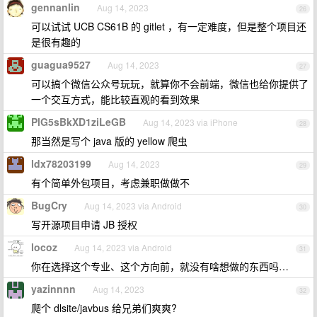
gennanlin
Aug 14, 2023
26
可以试试 UCB CS61B 的 gitlet ，有一定难度，但是整个项目还
是很有趣的
guagua9527
Aug 14, 2023
27
可以搞个微信公众号玩玩，就算你不会前端，微信也给你提供了
一个交互方式，能比较直观的看到效果
PlG5sBkXD1ziLeGB
Aug 14, 2023 via iPhone
28
那当然是写个 java 版的 yellow 爬虫
ldx78203199
Aug 14, 2023
29
有个简单外包项目，考虑兼职做做不
BugCry
Aug 14, 2023 via Android
30
写开源项目申请 JB 授权
locoz
Aug 14, 2023 via Android
31
你在选择这个专业、这个方向前，就没有啥想做的东西吗…
yazinnnn
Aug 14, 2023
32
爬个 dlsite/javbus 给兄弟们爽爽?