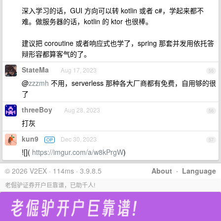
深入学习的话，GUI 方向可以转 kotlin 或者 c#，学起来都不
难。做服务器的话，kotlin 的 ktor 也很棒。
建议把 coroutine 或者响应式也学了，spring 那套并发用依托答
辩形容都算客气的了。
StateMa
Aug 17, 2023
55
@
zzzmh
不用，serverless 那种各大厂商都有免费，自用够的很
了
threeBoy
Aug 28, 2023
56
打灰
kun9
Dec 30, 2023
OP
57
![](
https://imgur.com/a/w8kPrgW
)
© 2026 V2EX · 114ms · 3.9.8.5
About
·
Language
老倔驴证券开户巨靠谱，已助千人!