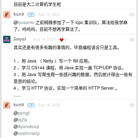
目前是大二计算机学生呢
kun9
Aug 14, 2023
OP
17
@
lyusantu
之前稍微参加了一下 icpc 集训队，算法给我学麻
了，呜呜呜，目前不想再学算法了。
limyel
Aug 14, 2023
2
18
其实还是有很多有趣的事情的，毕竟编程语言只是工具。
1 、用 Java （ Netty ）写一个 IM 应用。
2 、学习 CS144 课程，用 Java 实现一遍 TCP/UDP 协议。
3 、用 Java 写爬虫爬一些感兴趣的数据，然后统计得出一些有
意思的结论。
4 、学习 HTTP 协议，实现一个简单的 HTTP Server 。
......
kun9
Aug 14, 2023
OP
19
@
pengjl
@
la2la
@
Ayanokouji
@
voidmnwzp