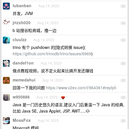
lubanban
Aug 14, 2023
33
并发，JVM
jrtzxh020
Aug 14, 2023
34
b 站搜谷粒商城，撸一边
cluulzz
Aug 14, 2023
35
trino 有个 pushdown 的[隐式转换 issue](
https://github.com/trinodb/trino/issues/6969
)
dandel1on
Aug 14, 2023
36
做点教程视频，说不定火起来比搞开发还赚钱
memedahui
Aug 14, 2023
37
回答一下我的问题
https://www.v2ex.com/t/964361#reply0
w950888
Aug 14, 2023
1
38
Java 是一门历史悠久的语言,建议入门后重温一下 Java 的经典,
比如 Java SE, Java Applet, JSP, AWT.....🐶
MossFox
Aug 14, 2023
39
Minecraft 模组