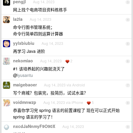
pengjl
Aug 14, 2023
3
网上找个电商项目资料练练手
la2la
Aug 14, 2023
4
命令行图书管理系统；
命令行简单四则运算计算器
yylxbiubiu
Aug 14, 2023
5
再学习 Java 进阶
nekomiao
Aug 14, 2023
2
6
#1 该培养起的兴趣就浇灭了
@
lyusantu
maigebaoer
Aug 14, 2023 via Android
7
写个商城？包装完，投简历，试试水温？
voidmnwzp
Aug 14, 2023 via iPhone
5
8
恭喜你学习完 spring 语言的前置课程了 现在可以正式开始
spring 语言的学习了！
nxcdJaNnmyF9O90X
Aug 14, 2023
9