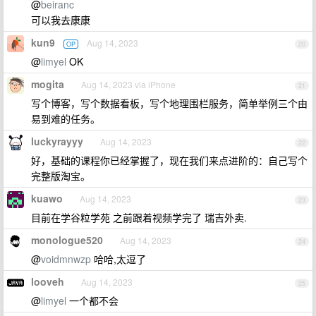
@
beiranc
可以我去康康
kun9
Aug 14, 2023
OP
20
@
limyel
OK
mogita
Aug 14, 2023 via iPhone
21
写个博客，写个数据看板，写个地理围栏服务，简单举例三个由
易到难的任务。
luckyrayyy
Aug 14, 2023
22
好，基础的课程你已经掌握了，现在我们来点进阶的：自己写个
完整版淘宝。
kuawo
Aug 14, 2023
23
目前在学谷粒学苑 之前跟着视频学完了 瑞吉外卖.
monologue520
Aug 14, 2023
24
@
voidmnwzp
哈哈,太逗了
looveh
Aug 14, 2023
25
@
limyel
一个都不会