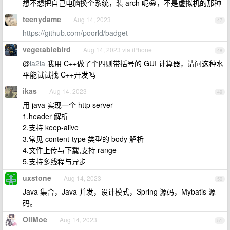
想不想把自己电脑换个系统，装 arch 呢😀，不是虚拟机的那种
teenydame
Aug 14, 2023
47
https://github.com/poorld/badget
vegetablebird
Aug 14, 2023 via iPhone
48
@
la2la
我用 C++做了个四则带括号的 GUI 计算器，请问这种水
平能试试找 C++开发吗
ikas
Aug 14, 2023
49
用 java 实现一个 http server
1.header 解析
2.支持 keep-alive
3.常见 content-type 类型的 body 解析
4.文件上传与下载,支持 range
5.支持多线程与异步
uxstone
Aug 14, 2023
50
Java 集合，Java 并发，设计模式，Spring 源码，Mybatis 源
码。
OilMoe
Aug 14, 2023
51