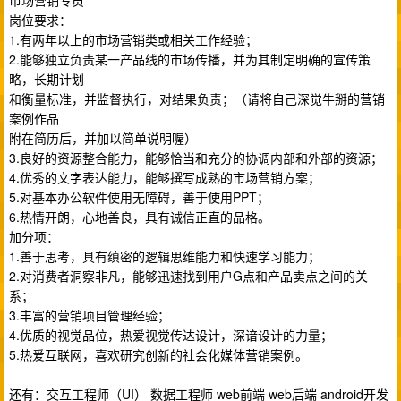
市场营销专员
岗位要求：
1.有两年以上的市场营销类或相关工作经验；
2.能够独立负责某一产品线的市场传播，并为其制定明确的宣传策
略，长期计划
和衡量标准，并监督执行，对结果负责；（请将自己深觉牛掰的营销
案例作品
附在简历后，并加以简单说明喔）
3.良好的资源整合能力，能够恰当和充分的协调内部和外部的资源；
4.优秀的文字表达能力，能够撰写成熟的市场营销方案；
5.对基本办公软件使用无障碍，善于使用PPT；
6.热情开朗，心地善良，具有诚信正直的品格。
加分项：
1.善于思考，具有缜密的逻辑思维能力和快速学习能力；
2.对消费者洞察非凡，能够迅速找到用户G点和产品卖点之间的关
系；
3.丰富的营销项目管理经验；
4.优质的视觉品位，热爱视觉传达设计，深谙设计的力量；
5.热爱互联网，喜欢研究创新的社会化媒体营销案例。
还有：交互工程师（UI） 数据工程师 web前端 web后端 android开发