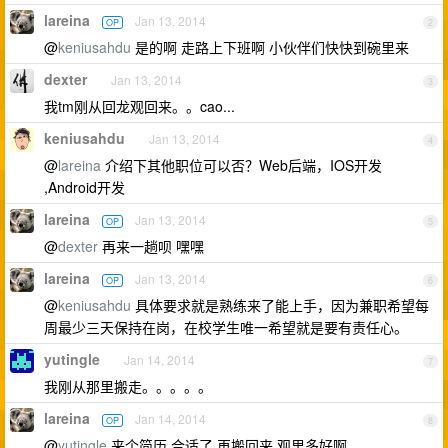
lareina
Jan 13, 2014
OP
2
@
keniusahdu
是的啊 走路上下班啊 小伙伴们快快到碗里来
dexter
Jan 13, 2014
3
我tm刚从回龙观回来。。cao...
keniusahdu
Jan 13, 2014
4
@
lareina
介绍下其他职位可以否？Web后端，IOS开发
,Android开发
lareina
Jan 13, 2014
OP
5
@
dexter
再来一趟呗 嘿嘿
lareina
Jan 13, 2014
OP
6
@
keniusahdu
具体要求就是熟练来了能上手，因为兼职希望每
周最少三天保持在岗，在校学生唯一希望就是要有责任心。
yutingle
Jan 14, 2014
7
我刚从那里搬走。。。。。
lareina
Jan 14, 2014
OP
8
@
yutingle
来个简历 合适了 再搬回来 观里多好啊