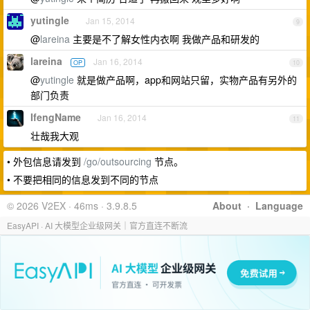
yutingle
Jan 15, 2014
9
@
lareina
主要是不了解女性内衣啊 我做产品和研发的
lareina
Jan 16, 2014
OP
10
@
yutingle
就是做产品啊，app和网站只留，实物产品有另外的
部门负责
IfengName
Jan 16, 2014
11
壮哉我大观
• 外包信息请发到
/go/outsourcing
节点。
• 不要把相同的信息发到不同的节点
© 2026 V2EX · 46ms · 3.9.8.5
About
·
Language
EasyAPI · AI 大模型企业级网关｜官方直连不断流