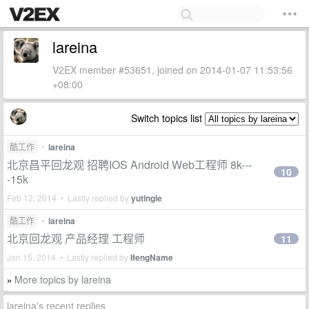
lareina
V2EX member #53651, joined on 2014-01-07 11:53:56
+08:00
Switch topics list
酷工作
•
lareina
北京昌平回龙观 招聘IOS Android Web工程师 8k---
10
-15k
Feb 12, 2014 • Lastly replied by
yutingle
酷工作
•
lareina
北京回龙观 产品经理 工程师
11
Jan 15, 2014 • Lastly replied by
IfengName
More topics by lareina
»
lareina's recent replies