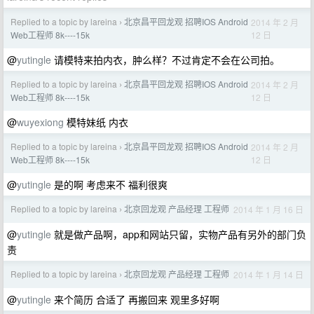
Replied to a topic by lareina
北京昌平回龙观 招聘IOS Android
2014 年 2 月
›
12 日
Web工程师 8k----15k
@
yutingle
请模特来拍内衣，肿么样？不过肯定不会在公司拍。
Replied to a topic by lareina
北京昌平回龙观 招聘IOS Android
2014 年 2 月
›
12 日
Web工程师 8k----15k
@
wuyexiong
模特妹纸 内衣
Replied to a topic by lareina
北京昌平回龙观 招聘IOS Android
2014 年 2 月
›
12 日
Web工程师 8k----15k
@
yutingle
是的啊 考虑来不 福利很爽
Replied to a topic by lareina
北京回龙观 产品经理 工程师
2014 年 1 月 16 日
›
@
yutingle
就是做产品啊，app和网站只留，实物产品有另外的部门负
责
Replied to a topic by lareina
北京回龙观 产品经理 工程师
2014 年 1 月 14 日
›
@
yutingle
来个简历 合适了 再搬回来 观里多好啊