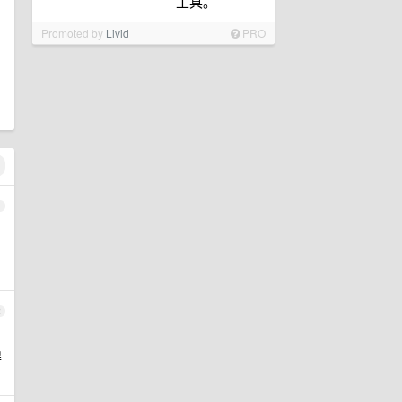
工具。
Promoted by
Livid
PRO
1
2
得