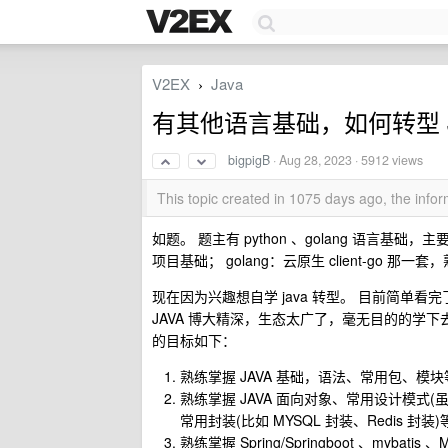
V2EX
Java
›
有其他语言基础，如何转型 J
bigpigB
·
Aug 28, 2023
· 5912 views
This topic created in 1075 days ago, the inf
如题。 题主有 python 、golang 语言基础，主要技
项目基础； golang：云原生 client-go 那一套，熟悉
现在因为兴趣想自学 java 转型。 目前简单看完
JAVA 博大精深，生态太广了，毫无目的的学下
的目标如下：
熟练掌握 JAVA 基础，语法、常用包、模块等比如
熟练掌握 JAVA 面向对象、常用设计模式(
常用封装(比如 MYSQL 封装、Redis 封装)
熟练掌握 Spring/Springboot 、mybatis 