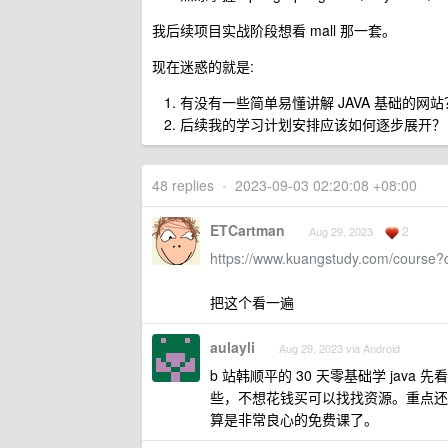
我后续项目实战阶段想看 mall 那一套。
现在迷惑的就是:
有没有一些简单易懂讲解 JAVA 基础的网站？
后续我的学习计划安排应该如何逐步展开？
48 replies
•
2023-09-03 02:20:08 +08:00
ETCartman
2
Aug 29, 2023
https://www.kuangstudy.com/course?
把这个看一遍
aulayli
Aug 29, 2023 via Android
b 站韩顺平的 30 天零基础学 ja
些，不想花钱买可以找找资源。重点还
算是非常良心的免费课了。