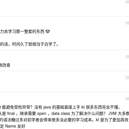
2
2
力去学习那一整套的东西 🤡
的话，时间久了就相当于白学了。
2
增删改查
2
2
？ kt 能避免受检异常？没有 java 的基础直接上手 kt 很多东西完全不懂，
认是 final ，继承需要 open ，data class 为了解决什么问题？ JVM 大多
 kt 的语法糖过多对初学者会带来很多没必要的学习成本。kt 是为了更加高效
 Name 友好