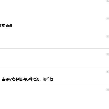
1
1
意思劝退
1
1
1
有难度，主要是各种框架各种理论，烦得很
1