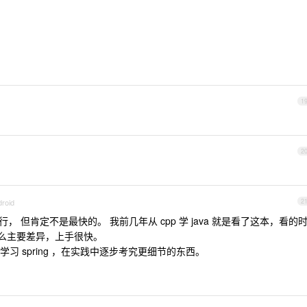
1
2
droid
2
为可行， 但肯定不是最快的。 我前几年从 cpp 学 java 就是看了这本，看的
什么主要差异，上手很快。
ma>学习 spring ，在实践中逐步考究更细节的东西。