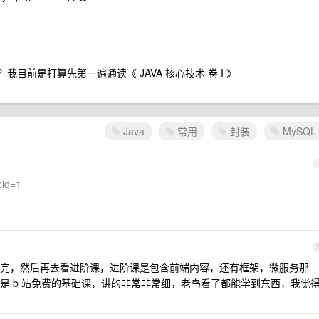
我目前是打算先第一遍通读《 JAVA 核心技术 卷 I 》
Java
常用
封装
MySQL
cid=1
va 先看完，然后再去看进阶课，进阶课是包含前端内容，还有框架，微服务那
是 b 站免费的基础课，讲的非常非常细，老鸟看了都能学到东西，我觉