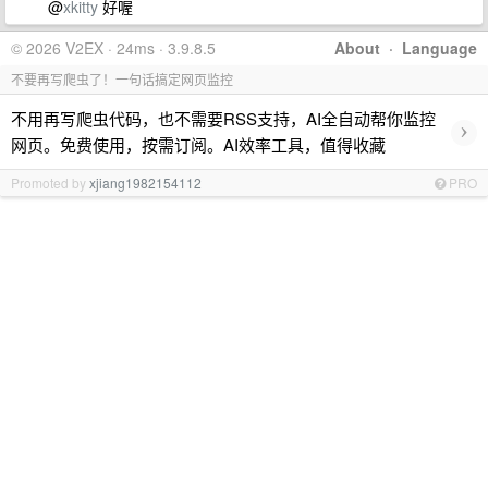
@
xkitty
好喔
© 2026 V2EX · 24ms · 3.9.8.5
About
·
Language
不要再写爬虫了！一句话搞定网页监控
不用再写爬虫代码，也不需要RSS支持，AI全自动帮你监控
›
网页。免费使用，按需订阅。AI效率工具，值得收藏
Promoted by
xjiang1982154112
PRO