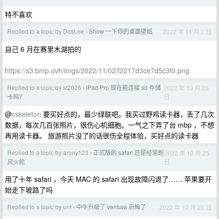
特不喜欢
Replied to a topic by DosLee
Show 一下你的桌面壁纸
2022 年 11 月 2 日
›
自己 6 月在赛里木湖拍的
https://s3.bmp.ovh/imgs/2022/11/02/f2217d3ce7d5c3f0.png
Replied to a topic by st2026
iPad Pro 现在能连接 sd 存储
2022 年 10 月 25
›
日
卡吗？
@
cskeleton
要买好点的，最少绿联吧。我买过野鸡读卡器，丢了几次
数据，每次几百张照片，很伤心机细胞。一气之下弄了台 mbp ，不想
再用读卡器。 旅游照片没了的话很伤全程体验，买好点的读卡器
Replied to a topic by arony123
正式版的 safari 还是经常跑
2022 年 10 月 25
›
日
风火轮
用了十年 safari ，今天 MAC 的 safari 出现故障闪退了…… 苹果要开
始走下坡路了吗
Replied to a topic by unt
中午升级了 ventura 后悔了
2022 年 10 月 25 日
›