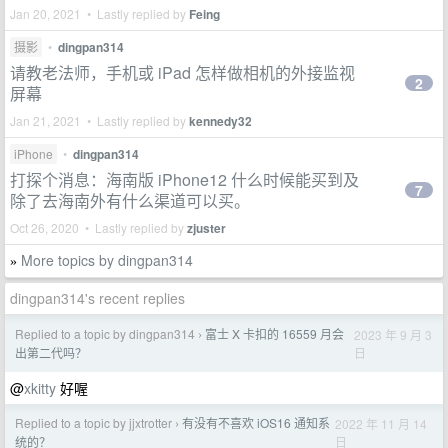
Jan 20, 2021 • Lastly replied by
Feing
摄影
•
dingpan314
请教老法师，手机或 iPad 怎样做相机的外接监视
2
屏幕
Jan 21, 2021 • Lastly replied by
kennedy32
iPhone
•
dingpan314
打探个消息：海南版 iPhone12 什么时候能买到及
7
除了去海南外有什么渠道可以买。
Oct 26, 2020 • Lastly replied by
zjuster
More topics by dingpan314
»
dingpan314's recent replies
Replied to a topic by dingpan314
富士 X 卡扣的 16559 月会
2023 年 9 月 3
›
日
出第二代吗？
@
xkitty
好喔
Replied to a topic by jjxtrotter
有没有不喜欢 iOS16 通知系
2022 年 11 月 14
›
日
统的？