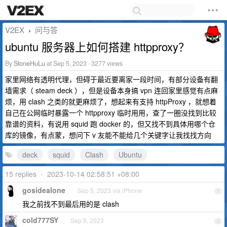
V2EX
问与答
›
ubuntu 服务器上如何搭建 httpproxy？
By
StoneHuLu
at Sep 5, 2023 · 3277 views
家里网络有透明代理，但碍于最近要离家一段时间，有部分设备有翻
墙需求（ steam deck ），但是设备本身搞 vpn 连回家里感觉有点麻
烦，用 clash 之类的就更麻烦了，想起来有支持 httpProxy ，就想着
自己在公网临时暴露一个 httpproxy 临时用用，查了一圈没找到比较
靠谱的资料，有说用 squid 跑 docker 的，但又找不到具体用哪个仓
库的镜像，有点蒙，想问下 v 友能不能给几个关键字让我找找方向
deck
squid
Clash
Ubuntu
15 replies
•
2023-10-14 02:58:51 +08:00
gosidealone
Sep 5, 2023 via iPhone
1
我之前找不到最后用的是 clash
cold777SY
Sep 5, 2023
2