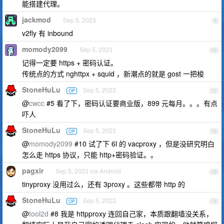
能搭建代理。
jackmod
Sep 5, 2023
9
v2fly 有 inbound
momody2099
Sep 5, 2023
10
记得一定要 https + 密码认证。
传统点的方式 nghttpx + squid ，新潮点的就是 gost 一把梭
StoneHuLu
Sep 5, 2023
OP
11
@
cwcc
#5 看了下，密码认证要商业版，899 元每月。。。有点
吓人
StoneHuLu
Sep 5, 2023
OP
12
@
momody2099
#10 试了下 6l 的 vacproxy ，但是没研究明白
怎么走 https 协议，只能 http+密码验证。。
pagxir
Sep 5, 2023 via Android
13
tinyproxy 没用过么，还有 3proxy 。这些都带 http 的
StoneHuLu
Sep 5, 2023
OP
14
@
tool2d
#8 我是 httpproxy 连回自己家，本质跟翻墙没关系，