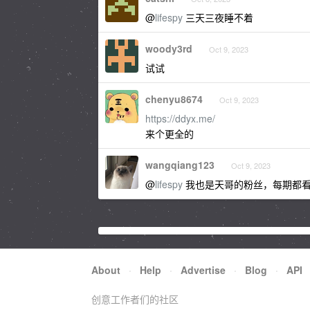
@
lifespy
三天三夜睡不着
woody3rd
Oct 9, 2023
试试
chenyu8674
Oct 9, 2023
https://ddyx.me/
来个更全的
wangqiang123
Oct 9, 2023
@
lifespy
我也是天哥的粉丝，每期都
About
·
Help
·
Advertise
·
Blog
·
API
创意工作者们的社区