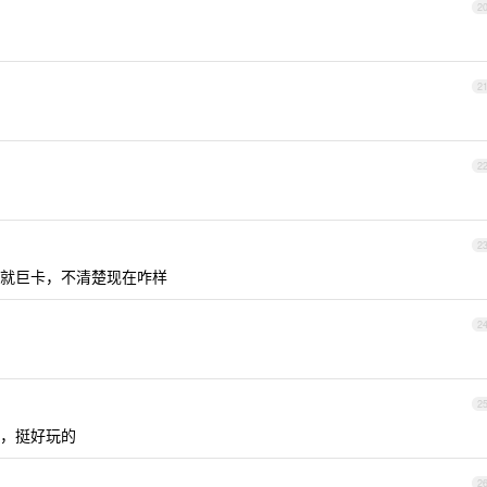
2
2
2
2
就巨卡，不清楚现在咋样
2
2
，挺好玩的
2