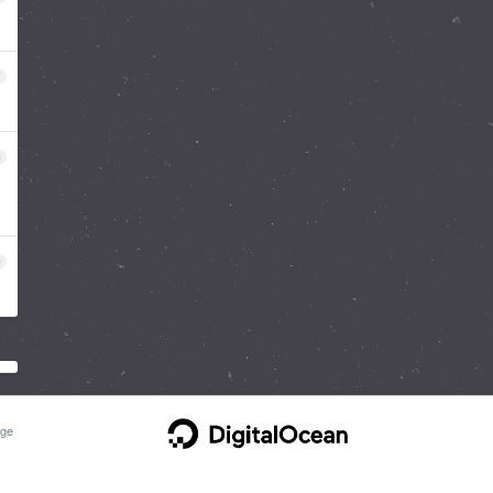
7
8
9
ge