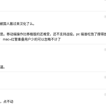
ide 被国人搬过来汉化了么。
思。移动端操作比移植版的还难受，还不支持战役。pc 端谁吃饱了撑得
？ mac+红警重叠用户少的可以忽略不计了
逼。
用，点不动