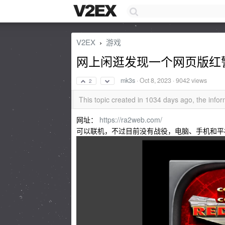
V2EX
游戏
›
网上闲逛发现一个网页版红
mk3s
·
Oct 8, 2023
· 9042 views
2
This topic created in 1034 days ago, the inf
网址：
https://ra2web.com/
可以联机，不过目前没有战役，电脑、手机和平