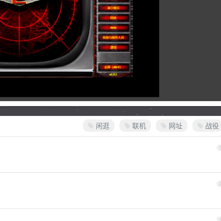
闲逛
联机
网址
战役