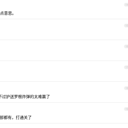
1
点意思。
1
1
1
1
，不过护送罗根炸弹的太难赢了
1
部都有，打通关了