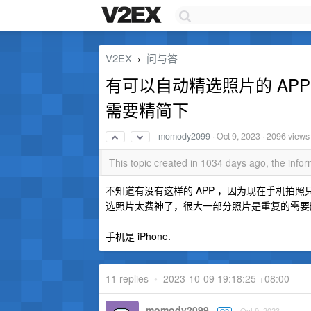
V2EX
问与答
›
有可以自动精选照片的 AP
需要精简下
momody2099
·
Oct 9, 2023
· 2096 views
This topic created in 1034 days ago, the inf
不知道有没有这样的 APP ，因为现在手机拍
选照片太费神了，很大一部分照片是重复的需要删
手机是 iPhone.
11 replies
•
2023-10-09 19:18:25 +08:00
momody2099
Oct 9, 2023