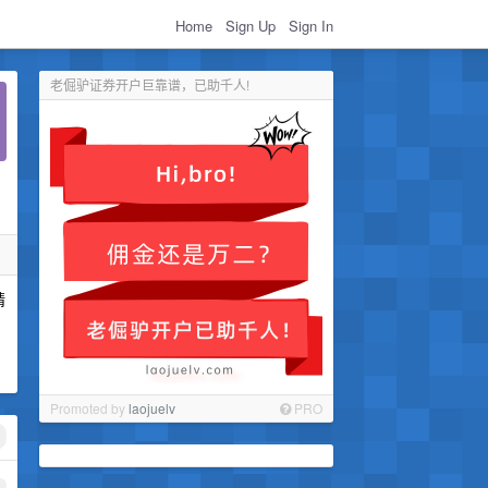
Home
Sign Up
Sign In
老倔驴证券开户巨靠谱，已助千人!
精
Promoted by
laojuelv
PRO
1