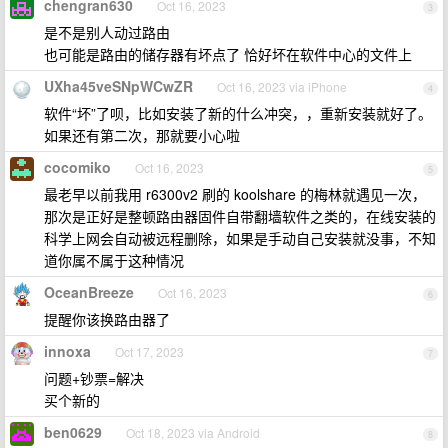
chengran630
Oct 16, 2023
3
是不是别人动过路由
也可能是路由的储存器有坏点了 恰好坏在软件中心的文件上
UXha45veSNpWCwZR
Oct 16, 2023 via iPhone
4
软件“坏”了呗，比如安装了新的什么冲突，，重新安装就好了。
如果还有第二次，那就要小心啦
cocomiko
Oct 16, 2023
5
最老早以前我用 r6300v2 刷的 koolshare 的梅林就遇见一次，
那次是正好是整顿路由器固件自带翻墙软件之类的，在线安装的
科学上网会自动被远程删除，如果是手动自己安装就没事，不知
道你属不属于这种情况
OceanBreeze
Oct 16, 2023
6
提醒你该换路由器了
innoxa
Oct 17, 2023
7
问题+钞票=解决
买个新的
ben0629
Oct 18, 2023 via Android
8