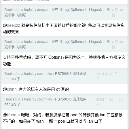
Replied to a topic by deepzz
还在用 Logi Options+？ LinguaX 可能
4 月 30
›
日
更顺手（抽奖）
@
deepzz
就是按住鼠标中间滚轮背后的那个键+移动可以实现按住拖
动的效果
Replied to a topic by deepzz
还在用 Logi Options+？ LinguaX 可能
4 月 30
›
日
更顺手（抽奖）
支持平移手势吗，离不开 Options+是因为这个，换很多第三方都没这
功能
Replied to a topic by cocomiko
RB750Gr3 出升级款
2024 年 10 月 20
›
日
E50UG 了
@
chinni
官方论坛有人说是用 qt 写的
Replied to a topic by cocomiko
RB750Gr3 出升级款
2024 年 10 月 20
›
日
E50UG 了
@
iijboom
哦哦，对的，我意思是把带 poe 的转到其他 lan 口应该是
不行的，如果转了 wan ，那个 poe 口就可以当 lan 口了