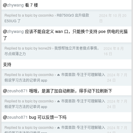
@
zhywang
看 7 楼
Replied to a topic by cocomiko
RB750Gr3 出升级款
2024 年 10 月 20
›
日
E50UG 了
@
zhywang
应该不能自定义 wan 口，只能换个支持 poe 供电的光猫
了
Replied to a topic by Ivone29
我想帮独立开发者做点事情，
2024 年 8 月
›
16 日
尽点绵薄之力
支持
Replied to a topic by cocomiko
🔥 市面首款-专注于可理解输入
2024 年 7 月
›
24 日
假说学习方法的记单词 app
@
zeusho871
哦哦，是漏了加自动刷新，得手动下拉刷新下
Replied to a topic by cocomiko
🔥 市面首款-专注于可理解输入
2024 年 7 月
›
24 日
假说学习方法的记单词 app
@
zeusho871
bug 可以反馈一下吗
Replied to a topic by cocomiko
🔥 市面首款-专注于可理解输入
2024 年 7 月
›
24 日
假说学习方法的记单词 app