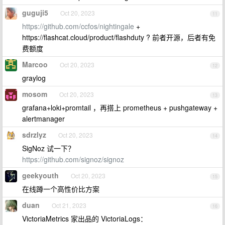
guguji5
Oct 20, 2023
11
https://github.com/ccfos/nightingale
+
https://flashcat.cloud/product/flashduty ? 前者开源，后者有免
费额度
Marcoo
Oct 20, 2023
12
graylog
mosom
Oct 20, 2023
13
grafana+loki+promtail ，再搭上 prometheus + pushgateway +
alertmanager
sdrzlyz
Oct 20, 2023
14
SigNoz 试一下？
https://github.com/signoz/signoz
geekyouth
Oct 20, 2023
15
在线蹲一个高性价比方案
duan
Oct 21, 2023
16
VictoriaMetrics 家出品的 VictoriaLogs：