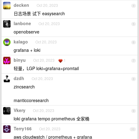
decken
Oct 20, 2023
4
日志场景 试下 easysearch
lanbone
Oct 20, 2023
5
openobserve
kalago
Oct 20, 2023
6
grafana + loki
binyu
Oct 20, 2023
1
7
轻量，LGP loki+grafana+promtail
dzdh
Oct 20, 2023
8
zincsearch
manticcoresearch
Vkery
Oct 20, 2023
9
loki grafana tempo prometheus 全家桶
Terry166
Oct 20, 2023
10
aws cloudwatch / prometheus + grafana